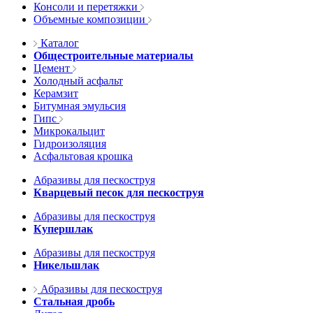
Консоли и перетяжки
Объемные композиции
Каталог
Общестроительные материалы
Цемент
Холодный асфальт
Керамзит
Битумная эмульсия
Гипс
Микрокальцит
Гидроизоляция
Асфальтовая крошка
Абразивы для пескоструя
Кварцевый песок для пескоструя
Абразивы для пескоструя
Купершлак
Абразивы для пескоструя
Никельшлак
Абразивы для пескоструя
Стальная дробь