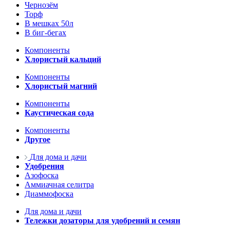
Чернозём
Торф
В мешках 50л
В биг-бегах
Компоненты
Хлористый кальций
Компоненты
Хлористый магний
Компоненты
Каустическая сода
Компоненты
Другое
Для дома и дачи
Удобрения
Азофоска
Аммиачная селитра
Диаммофоска
Для дома и дачи
Тележки дозаторы для удобрений и семян