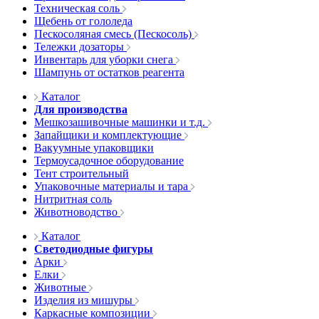
Техническая соль
Щебень от гололеда
Пескосоляная смесь (Пескосоль)
Тележки дозаторы
Инвентарь для уборки снега
Шампунь от остатков реагента
Каталог
Для производства
Мешкозашивочные машинки и т.д.
Запайщики и комплектующие
Вакуумные упаковщики
Термоусадочное оборудование
Тент строительный
Упаковочные материалы и тара
Нитритная соль
Животноводство
Каталог
Светодиодные фигуры
Арки
Елки
Животные
Изделия из мишуры
Каркасные композиции