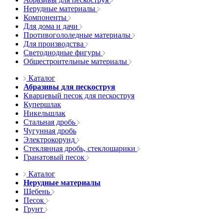
Нерудные материалы
Компоненты
Для дома и дачи
Противогололедные материалы
Для производства
Светодиодные фигуры
Общестроительные материалы
Каталог
Абразивы для пескоструя
Кварцевый песок для пескоструя
Купершлак
Никельшлак
Стальная дробь
Чугунная дробь
Электрокорунд
Стеклянная дробь, стеклошарики
Гранатовый песок
Каталог
Нерудные материалы
Щебень
Песок
Грунт