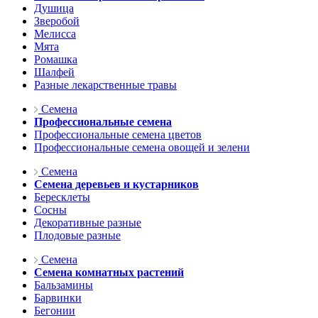
Душица
Зверобой
Мелисса
Мята
Ромашка
Шалфей
Разные лекарственные травы
Семена
Профессиональные семена
Профессиональные семена цветов
Профессиональные семена овощей и зелени
Семена
Семена деревьев и кустарников
Бересклеты
Сосны
Декоративные разные
Плодовые разные
Семена
Семена комнатных растений
Бальзамины
Барвинки
Бегонии