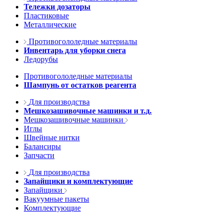
Тележки дозаторы
Пластиковые
Металлические
Противогололедные материалы
Инвентарь для уборки снега
Ледорубы
Противогололедные материалы
Шампунь от остатков реагента
Для производства
Мешкозашивочные машинки и т.д.
Мешкозашивочные машинки
Иглы
Швейные нитки
Балансиры
Запчасти
Для производства
Запайщики и комплектующие
Запайщики
Вакуумные пакеты
Комплектующие