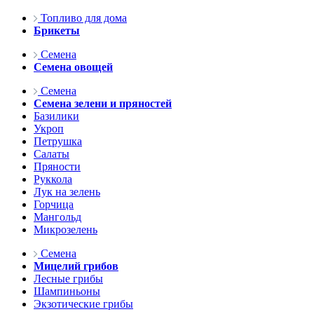
Топливо для дома
Брикеты
Семена
Семена овощей
Семена
Семена зелени и пряностей
Базилики
Укроп
Петрушка
Салаты
Пряности
Руккола
Лук на зелень
Горчица
Мангольд
Микрозелень
Семена
Мицелий грибов
Лесные грибы
Шампиньоны
Экзотические грибы