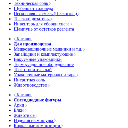
Техническая соль
Щебень от гололеда
Пескосоляная смесь (Пескосоль)
Тележки дозаторы
Инвентарь для уборки снега
Шампунь от остатков реагента
Каталог
Для производства
Мешкозашивочные машинки и т.д.
Запайщики и комплектующие
Вакуумные упаковщики
Термоусадочное оборудование
Тент строительный
Упаковочные материалы и тара
Нитритная соль
Животноводство
Каталог
Светодиодные фигуры
Арки
Елки
Животные
Изделия из мишуры
Каркасные композиции