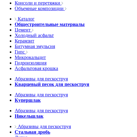
Консоли и перетяжки
Объемные композиции
Каталог
Общестроительные материалы
Цемент
Холодный асфальт
Керамзит
Битумная эмульсия
Гипс
Микрокальцит
Гидроизоляция
Асфальтовая крошка
Абразивы для пескоструя
Кварцевый песок для пескоструя
Абразивы для пескоструя
Купершлак
Абразивы для пескоструя
Никельшлак
Абразивы для пескоструя
Стальная дробь