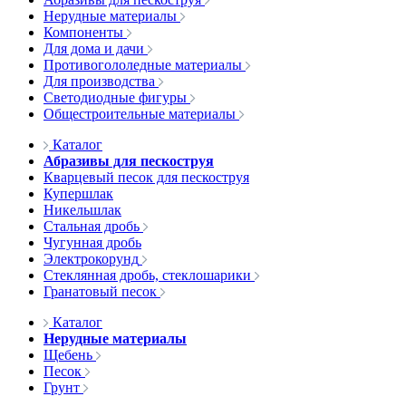
Нерудные материалы
Компоненты
Для дома и дачи
Противогололедные материалы
Для производства
Светодиодные фигуры
Общестроительные материалы
Каталог
Абразивы для пескоструя
Кварцевый песок для пескоструя
Купершлак
Никельшлак
Стальная дробь
Чугунная дробь
Электрокорунд
Стеклянная дробь, стеклошарики
Гранатовый песок
Каталог
Нерудные материалы
Щебень
Песок
Грунт