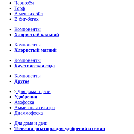
Чернозём
Торф
В мешках 50л
В биг-бегах
Компоненты
Хлористый кальций
Компоненты
Хлористый магний
Компоненты
Каустическая сода
Компоненты
Другое
Для дома и дачи
Удобрения
Азофоска
Аммиачная селитра
Диаммофоска
Для дома и дачи
Тележки дозаторы для удобрений и семян