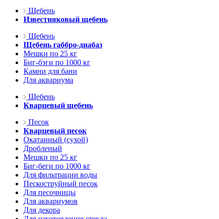
Щебень
Известняковый щебень
Щебень
Щебень габбро-диабаз
Мешки по 25 кг
Биг-бэги по 1000 кг
Камни для бани
Для аквариума
Щебень
Кварцевый щебень
Песок
Кварцевый песок
Окатанный (сухой)
Дробленый
Мешки по 25 кг
Биг-беги по 1000 кг
Для фильтрации воды
Пескоструйный песок
Для песочницы
Для аквариумов
Для декора
Для изготовления стекла