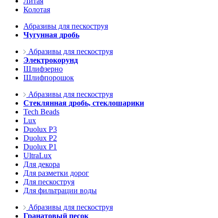
Литая
Колотая
Абразивы для пескоструя
Чугунная дробь
Абразивы для пескоструя
Электрокорунд
Шлифзерно
Шлифпорошок
Абразивы для пескоструя
Стеклянная дробь, стеклошарики
Tech Beads
Lux
Duolux P3
Duolux P2
Duolux P1
UltraLux
Для декора
Для разметки дорог
Для пескоструя
Для фильтрации воды
Абразивы для пескоструя
Гранатовый песок