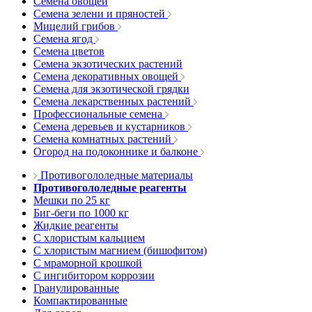
Семена овощей
Семена зелени и пряностей
Мицелий грибов
Семена ягод
Семена цветов
Семена экзотических растений
Семена декоративных овощей
Семена для экзотической грядки
Семена лекарственных растений
Профессиональные семена
Семена деревьев и кустарников
Семена комнатных растений
Огород на подоконнике и балконе
Противогололедные материалы
Противогололедные реагенты
Мешки по 25 кг
Биг-беги по 1000 кг
Жидкие реагенты
С хлористым кальцием
С хлористым магнием (бишофитом)
С мраморной крошкой
С ингибитором коррозии
Гранулированные
Компактированные