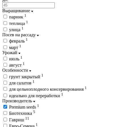
Выращивание
1
парник
1
теплица
1
улица
Посев на рассаду
1
февраль
1
март
Урожай
1
июль
1
август
Особенности
1
грунт закрытый
1
для салатов
1
для цельноплодного консервирования
1
идеально для переработки
Производитель
1
Premium seeds
5
Биотехника
11
Гавриш
1
Евро-Семена