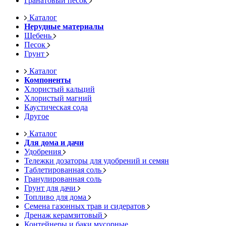
Гранатовый песок
Каталог
Нерудные материалы
Щебень
Песок
Грунт
Каталог
Компоненты
Хлористый кальций
Хлористый магний
Каустическая сода
Другое
Каталог
Для дома и дачи
Удобрения
Тележки дозаторы для удобрений и семян
Таблетированная соль
Гранулированная соль
Грунт для дачи
Топливо для дома
Семена газонных трав и сидератов
Дренаж керамзитовый
Контейнеры и баки мусорные