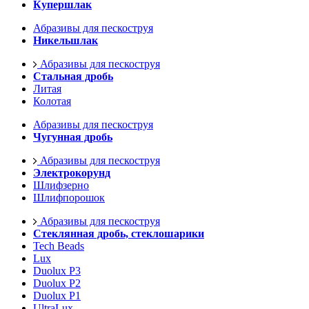
Купершлак
Абразивы для пескоструя
Никельшлак
Абразивы для пескоструя
Стальная дробь
Литая
Колотая
Абразивы для пескоструя
Чугунная дробь
Абразивы для пескоструя
Электрокорунд
Шлифзерно
Шлифпорошок
Абразивы для пескоструя
Стеклянная дробь, стеклошарики
Tech Beads
Lux
Duolux P3
Duolux P2
Duolux P1
UltraLux