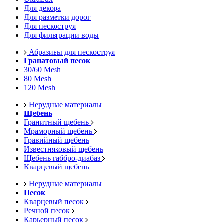
Для декора
Для разметки дорог
Для пескоструя
Для фильтрации воды
Абразивы для пескоструя
Гранатовый песок
30/60 Mesh
80 Mesh
120 Mesh
Нерудные материалы
Щебень
Гранитный щебень
Мраморный щебень
Гравийный щебень
Известняковый щебень
Щебень габбро-диабаз
Кварцевый щебень
Нерудные материалы
Песок
Кварцевый песок
Речной песок
Карьерный песок