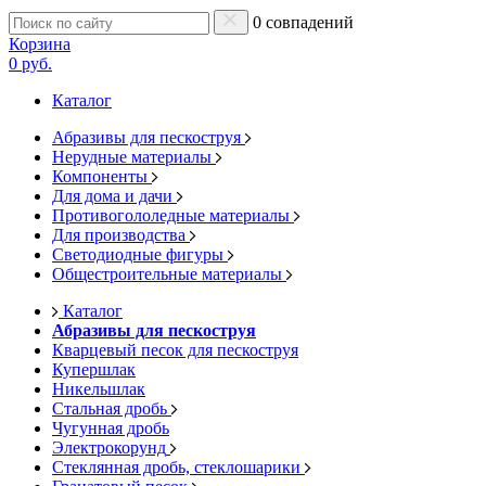
0 совпадений
Корзина
0 руб.
Каталог
Абразивы для пескоструя
Нерудные материалы
Компоненты
Для дома и дачи
Противогололедные материалы
Для производства
Светодиодные фигуры
Общестроительные материалы
Каталог
Абразивы для пескоструя
Кварцевый песок для пескоструя
Купершлак
Никельшлак
Стальная дробь
Чугунная дробь
Электрокорунд
Стеклянная дробь, стеклошарики