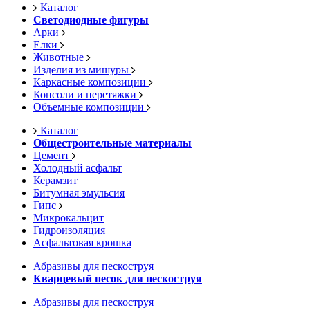
Каталог
Светодиодные фигуры
Арки
Елки
Животные
Изделия из мишуры
Каркасные композиции
Консоли и перетяжки
Объемные композиции
Каталог
Общестроительные материалы
Цемент
Холодный асфальт
Керамзит
Битумная эмульсия
Гипс
Микрокальцит
Гидроизоляция
Асфальтовая крошка
Абразивы для пескоструя
Кварцевый песок для пескоструя
Абразивы для пескоструя