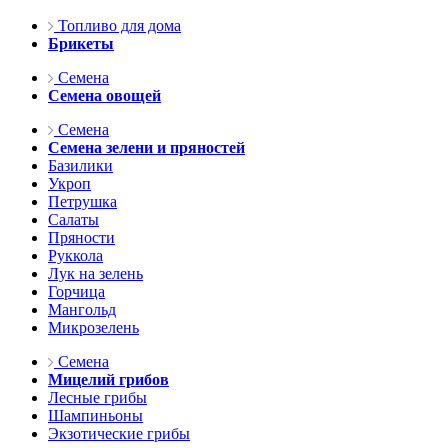
Топливо для дома
Брикеты
Семена
Семена овощей
Семена
Семена зелени и пряностей
Базилики
Укроп
Петрушка
Салаты
Пряности
Руккола
Лук на зелень
Горчица
Мангольд
Микрозелень
Семена
Мицелий грибов
Лесные грибы
Шампиньоны
Экзотические грибы