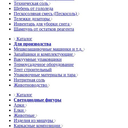
Техническая соль
Щебень от гололеда
Пескосоляная смесь (Пескосоль)
Тележки дозаторы
Инвентарь для уборки снега
Шампунь от остатков реагента
Каталог
Для производства
Мешкозашивочные машинки и т.д.
Запайщики и комплектующие
Вакуумные упаковщики
Термоусадочное оборудование
Тент строительный
Упаковочные материалы и тара
Нитритная соль
Животноводство
Каталог
Светодиодные фигуры
Арки
Елки
Животные
Изделия из мишуры
Каркасные композиции