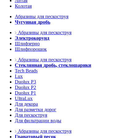
Литая
Колотая
Абразивы для пескоструя
Чугунная дробь
Абразивы для пескоструя
Электрокорунд
Шлифзерно
Шлифпорошок
Абразивы для пескоструя
Стеклянная дробь, стеклошарики
Tech Beads
Lux
Duolux P3
Duolux P2
Duolux P1
UltraLux
Для декора
Для разметки дорог
Для пескоструя
Для фильтрации воды
Абразивы для пескоструя
Гранатовый песок