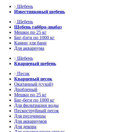
Щебень
Известняковый щебень
Щебень
Щебень габбро-диабаз
Мешки по 25 кг
Биг-бэги по 1000 кг
Камни для бани
Для аквариума
Щебень
Кварцевый щебень
Песок
Кварцевый песок
Окатанный (сухой)
Дробленый
Мешки по 25 кг
Биг-беги по 1000 кг
Для фильтрации воды
Пескоструйный песок
Для песочницы
Для аквариумов
Для декора
Для изготовления стекла