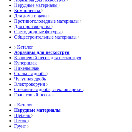
Нерудные материалы
Компоненты
Для дома и дачи
Противогололедные материалы
Для производства
Светодиодные фигуры
Общестроительные материалы
Каталог
Абразивы для пескоструя
Кварцевый песок для пескоструя
Купершлак
Никельшлак
Стальная дробь
Чугунная дробь
Электрокорунд
Стеклянная дробь, стеклошарики
Гранатовый песок
Каталог
Нерудные материалы
Щебень
Песок
Грунт