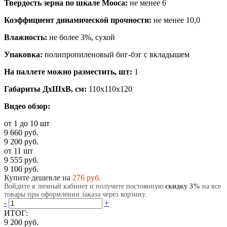
Твердость зерна по шкале Мооса:
не менее 6
Коэффициент динамической прочности:
не менее 10,0
Влажность:
не более 3%, сухой
Упаковка:
полипропиленовый биг-бэг с вкладышем
На паллете можно разместить, шт:
1
Габариты ДхШхВ, см:
110x110x120
Видео обзор:
от 1 до 10 шт
9 660 руб.
9 200 руб.
от 11 шт
9 555 руб.
9 100 руб.
Купите дешевле на
276
руб.
Войдите в личный кабинет и получите постоянную
скидку 3%
на все
товары при оформлении заказа через корзину.
-
+
ИТОГ:
9 200 руб.