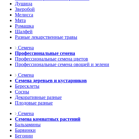
Душица
Зверобой
Мелисса
Мята
Ромашка
Шалфей
Разные лекарственные травы
Семена
Профессиональные семена
Профессиональные семена цветов
Профессиональные семена овощей и зелени
Семена
Семена деревьев и кустарников
Бересклеты
Сосны
Декоративные разные
Плодовые разные
Семена
Семена комнатных растений
Бальзамины
Барвинки
Бегонии