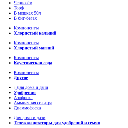
Чернозём
Торф
В мешках 50л
В биг-бегах
Компоненты
Хлористый кальций
Компоненты
Хлористый магний
Компоненты
Каустическая сода
Компоненты
Другое
Для дома и дачи
Удобрения
Азофоска
Аммиачная селитра
Диаммофоска
Для дома и дачи
Тележки дозаторы для удобрений и семян