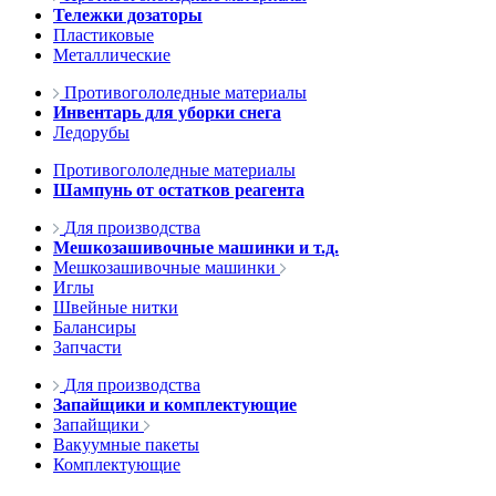
Тележки дозаторы
Пластиковые
Металлические
Противогололедные материалы
Инвентарь для уборки снега
Ледорубы
Противогололедные материалы
Шампунь от остатков реагента
Для производства
Мешкозашивочные машинки и т.д.
Мешкозашивочные машинки
Иглы
Швейные нитки
Балансиры
Запчасти
Для производства
Запайщики и комплектующие
Запайщики
Вакуумные пакеты
Комплектующие