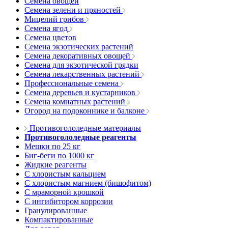
Семена овощей
Семена зелени и пряностей
Мицелий грибов
Семена ягод
Семена цветов
Семена экзотических растений
Семена декоративных овощей
Семена для экзотической грядки
Семена лекарственных растений
Профессиональные семена
Семена деревьев и кустарников
Семена комнатных растений
Огород на подоконнике и балконе
Противогололедные материалы
Противогололедные реагенты
Мешки по 25 кг
Биг-беги по 1000 кг
Жидкие реагенты
С хлористым кальцием
С хлористым магнием (бишофитом)
С мраморной крошкой
С ингибитором коррозии
Гранулированные
Компактированные