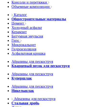
Консоли и перетяжки
Объемные композиции
Каталог
Общестроительные материалы
Цемент
Холодный асфальт
Керамзит
Битумная эмульсия
Гипс
Микрокальцит
Гидроизоляция
Асфальтовая крошка
Абразивы для пескоструя
Кварцевый песок для пескоструя
Абразивы для пескоструя
Купершлак
Абразивы для пескоструя
Никельшлак
Абразивы для пескоструя
Стальная дробь