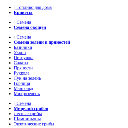
Топливо для дома
Брикеты
Семена
Семена овощей
Семена
Семена зелени и пряностей
Базилики
Укроп
Петрушка
Салаты
Пряности
Руккола
Лук на зелень
Горчица
Мангольд
Микрозелень
Семена
Мицелий грибов
Лесные грибы
Шампиньоны
Экзотические грибы