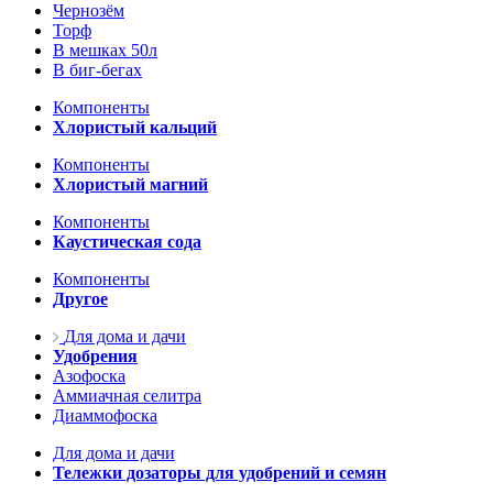
Чернозём
Торф
В мешках 50л
В биг-бегах
Компоненты
Хлористый кальций
Компоненты
Хлористый магний
Компоненты
Каустическая сода
Компоненты
Другое
Для дома и дачи
Удобрения
Азофоска
Аммиачная селитра
Диаммофоска
Для дома и дачи
Тележки дозаторы для удобрений и семян