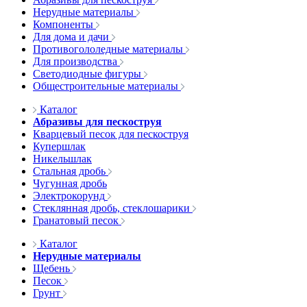
Нерудные материалы
Компоненты
Для дома и дачи
Противогололедные материалы
Для производства
Светодиодные фигуры
Общестроительные материалы
Каталог
Абразивы для пескоструя
Кварцевый песок для пескоструя
Купершлак
Никельшлак
Стальная дробь
Чугунная дробь
Электрокорунд
Стеклянная дробь, стеклошарики
Гранатовый песок
Каталог
Нерудные материалы
Щебень
Песок
Грунт