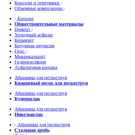
Консоли и перетяжки
Объемные композиции
Каталог
Общестроительные материалы
Цемент
Холодный асфальт
Керамзит
Битумная эмульсия
Гипс
Микрокальцит
Гидроизоляция
Асфальтовая крошка
Абразивы для пескоструя
Кварцевый песок для пескоструя
Абразивы для пескоструя
Купершлак
Абразивы для пескоструя
Никельшлак
Абразивы для пескоструя
Стальная дробь