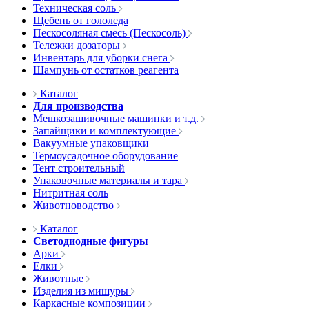
Техническая соль
Щебень от гололеда
Пескосоляная смесь (Пескосоль)
Тележки дозаторы
Инвентарь для уборки снега
Шампунь от остатков реагента
Каталог
Для производства
Мешкозашивочные машинки и т.д.
Запайщики и комплектующие
Вакуумные упаковщики
Термоусадочное оборудование
Тент строительный
Упаковочные материалы и тара
Нитритная соль
Животноводство
Каталог
Светодиодные фигуры
Арки
Елки
Животные
Изделия из мишуры
Каркасные композиции