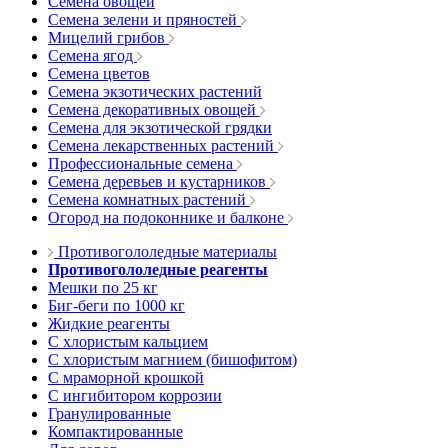
Семена овощей
Семена зелени и пряностей
Мицелий грибов
Семена ягод
Семена цветов
Семена экзотических растений
Семена декоративных овощей
Семена для экзотической грядки
Семена лекарственных растений
Профессиональные семена
Семена деревьев и кустарников
Семена комнатных растений
Огород на подоконнике и балконе
Противогололедные материалы
Противогололедные реагенты
Мешки по 25 кг
Биг-беги по 1000 кг
Жидкие реагенты
С хлористым кальцием
С хлористым магнием (бишофитом)
С мраморной крошкой
С ингибитором коррозии
Гранулированные
Компактированные