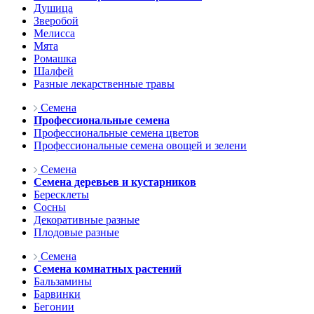
Душица
Зверобой
Мелисса
Мята
Ромашка
Шалфей
Разные лекарственные травы
Семена
Профессиональные семена
Профессиональные семена цветов
Профессиональные семена овощей и зелени
Семена
Семена деревьев и кустарников
Бересклеты
Сосны
Декоративные разные
Плодовые разные
Семена
Семена комнатных растений
Бальзамины
Барвинки
Бегонии