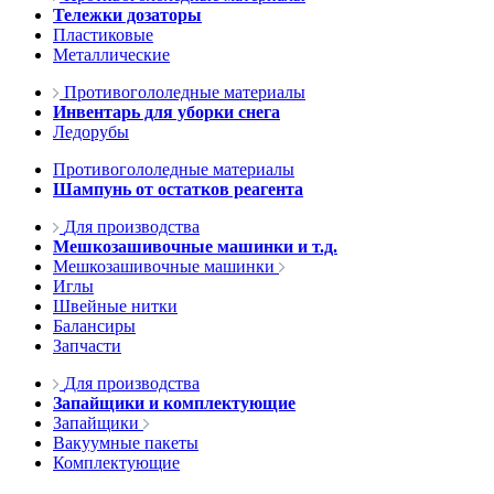
Тележки дозаторы
Пластиковые
Металлические
Противогололедные материалы
Инвентарь для уборки снега
Ледорубы
Противогололедные материалы
Шампунь от остатков реагента
Для производства
Мешкозашивочные машинки и т.д.
Мешкозашивочные машинки
Иглы
Швейные нитки
Балансиры
Запчасти
Для производства
Запайщики и комплектующие
Запайщики
Вакуумные пакеты
Комплектующие