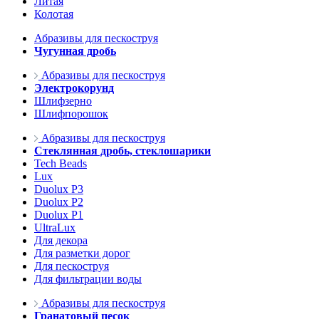
Литая
Колотая
Абразивы для пескоструя
Чугунная дробь
Абразивы для пескоструя
Электрокорунд
Шлифзерно
Шлифпорошок
Абразивы для пескоструя
Стеклянная дробь, стеклошарики
Tech Beads
Lux
Duolux P3
Duolux P2
Duolux P1
UltraLux
Для декора
Для разметки дорог
Для пескоструя
Для фильтрации воды
Абразивы для пескоструя
Гранатовый песок