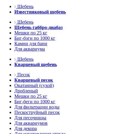
Щебень
Известняковый щебень
Щебень
Щебень габбро-диабаз
Мешки по 25 кг
Биг-бэги по 1000 кг
Камни для бани
Для аквариума
Щебень
Кварцевый щебень
Песок
Кварцевый песок
Окатанный (сухой)
Дробленый
Мешки по 25 кг
Биг-беги по 1000 кг
Для фильтрации воды
Пескоструйный песок
Для песочницы
Для аквариумов
Для декора
Для изготовления стекла