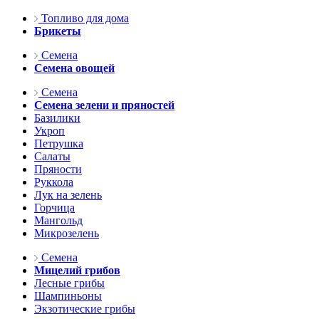
Топливо для дома
Брикеты
Семена
Семена овощей
Семена
Семена зелени и пряностей
Базилики
Укроп
Петрушка
Салаты
Пряности
Руккола
Лук на зелень
Горчица
Мангольд
Микрозелень
Семена
Мицелий грибов
Лесные грибы
Шампиньоны
Экзотические грибы