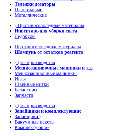
Тележки дозаторы
Пластиковые
Металлические
Противогололедные материалы
Инвентарь для уборки снега
Ледорубы
Противогололедные материалы
Шампунь от остатков реагента
Для производства
Мешкозашивочные машинки и т.д.
Мешкозашивочные машинки
Иглы
Швейные нитки
Балансиры
Запчасти
Для производства
Запайщики и комплектующие
Запайщики
Вакуумные пакеты
Комплектующие