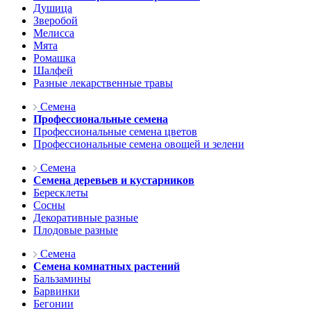
Душица
Зверобой
Мелисса
Мята
Ромашка
Шалфей
Разные лекарственные травы
Семена
Профессиональные семена
Профессиональные семена цветов
Профессиональные семена овощей и зелени
Семена
Семена деревьев и кустарников
Бересклеты
Сосны
Декоративные разные
Плодовые разные
Семена
Семена комнатных растений
Бальзамины
Барвинки
Бегонии