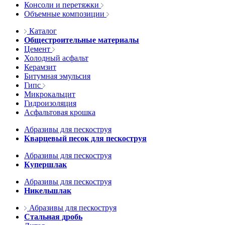
Консоли и перетяжки
Объемные композиции
Каталог
Общестроительные материалы
Цемент
Холодный асфальт
Керамзит
Битумная эмульсия
Гипс
Микрокальцит
Гидроизоляция
Асфальтовая крошка
Абразивы для пескоструя
Кварцевый песок для пескоструя
Абразивы для пескоструя
Купершлак
Абразивы для пескоструя
Никельшлак
Абразивы для пескоструя
Стальная дробь