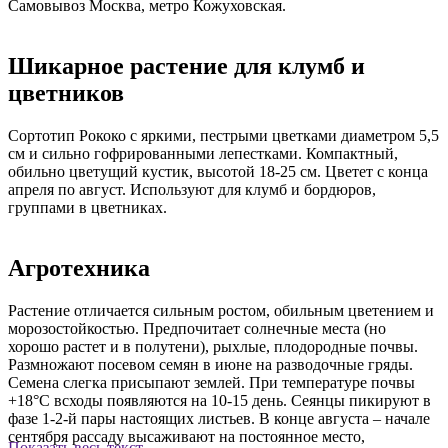
Самовывоз Москва, метро Кожуховская.
Шикарное растение для клумб и
цветников
Сортотип Рококо с яркими, пестрыми цветками диаметром 5,5
см и сильно гофрированными лепестками. Компактный,
обильно цветущий кустик, высотой 18-25 см. Цветет с конца
апреля по август. Используют для клумб и бордюров,
группами в цветниках.
Агротехника
Растение отличается сильным ростом, обильным цветением и
морозостойкостью. Предпочитает солнечные места (но
хорошо растет и в полутени), рыхлые, плодородные почвы.
Размножают посевом семян в июне на разводочные гряды.
Семена слегка присыпают землей. При температуре почвы
+18°C всходы появляются на 10-15 день. Сеянцы пикируют в
фазе 1-2-й пары настоящих листьев. В конце августа – начале
сентября рассаду высаживают на постоянное место,
Показать весь текст