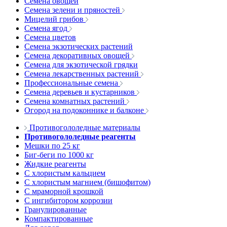
Семена овощей
Семена зелени и пряностей
Мицелий грибов
Семена ягод
Семена цветов
Семена экзотических растений
Семена декоративных овощей
Семена для экзотической грядки
Семена лекарственных растений
Профессиональные семена
Семена деревьев и кустарников
Семена комнатных растений
Огород на подоконнике и балконе
Противогололедные материалы
Противогололедные реагенты
Мешки по 25 кг
Биг-беги по 1000 кг
Жидкие реагенты
С хлористым кальцием
С хлористым магнием (бишофитом)
С мраморной крошкой
С ингибитором коррозии
Гранулированные
Компактированные