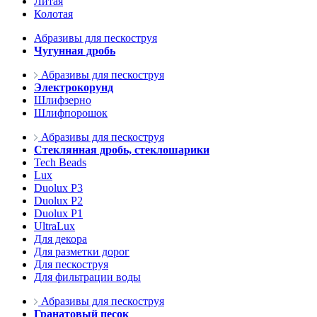
Литая
Колотая
Абразивы для пескоструя
Чугунная дробь
Абразивы для пескоструя
Электрокорунд
Шлифзерно
Шлифпорошок
Абразивы для пескоструя
Стеклянная дробь, стеклошарики
Tech Beads
Lux
Duolux P3
Duolux P2
Duolux P1
UltraLux
Для декора
Для разметки дорог
Для пескоструя
Для фильтрации воды
Абразивы для пескоструя
Гранатовый песок