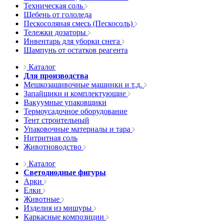
Техническая соль
Щебень от гололеда
Пескосоляная смесь (Пескосоль)
Тележки дозаторы
Инвентарь для уборки снега
Шампунь от остатков реагента
Каталог
Для производства
Мешкозашивочные машинки и т.д.
Запайщики и комплектующие
Вакуумные упаковщики
Термоусадочное оборудование
Тент строительный
Упаковочные материалы и тара
Нитритная соль
Животноводство
Каталог
Светодиодные фигуры
Арки
Елки
Животные
Изделия из мишуры
Каркасные композиции