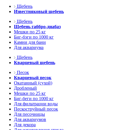
Щебень
Известняковый щебень
Щебень
Щебень габбро-диабаз
Мешки по 25 кг
Биг-бэги по 1000 кг
Камни для бани
Для аквариума
Щебень
Кварцевый щебень
Песок
Кварцевый песок
Окатанный (сухой)
Дробленый
Мешки по 25 кг
Биг-беги по 1000 кг
Для фильтрации воды
Пескоструйный песок
Для песочницы
Для аквариумов
Для декора
Для изготовления стекла