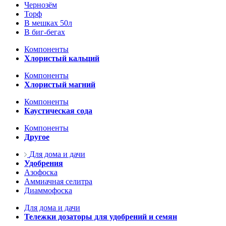
Чернозём
Торф
В мешках 50л
В биг-бегах
Компоненты
Хлористый кальций
Компоненты
Хлористый магний
Компоненты
Каустическая сода
Компоненты
Другое
Для дома и дачи
Удобрения
Азофоска
Аммиачная селитра
Диаммофоска
Для дома и дачи
Тележки дозаторы для удобрений и семян