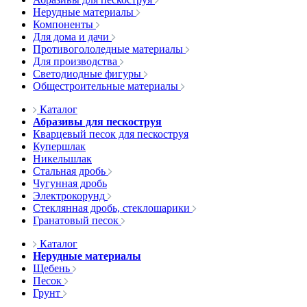
Нерудные материалы
Компоненты
Для дома и дачи
Противогололедные материалы
Для производства
Светодиодные фигуры
Общестроительные материалы
Каталог
Абразивы для пескоструя
Кварцевый песок для пескоструя
Купершлак
Никельшлак
Стальная дробь
Чугунная дробь
Электрокорунд
Стеклянная дробь, стеклошарики
Гранатовый песок
Каталог
Нерудные материалы
Щебень
Песок
Грунт