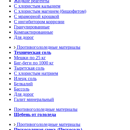
Жидкие реагенты
С хлористым кальцием
С хлористым магнием (бишофитом)
С мраморной крошкой
С ингибитором коррозии
Гранулированные
Компактированные
Для дорог
Противогололедные материалы
Техническая соль
Мешки по 25 кг
Биг-беги по 1000 кг
Тыретская соль
С хлористым натрием
Илецк соль
Белкалий
Бассоль
Для дорог
Галит минеральный
Противогололедные материалы
Щебень от гололеда
Противогололедные материалы
Пескосоляная смесь (Пескосоль)