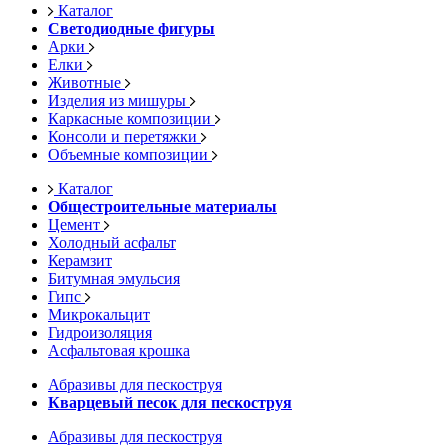
Каталог
Светодиодные фигуры
Арки
Елки
Животные
Изделия из мишуры
Каркасные композиции
Консоли и перетяжки
Объемные композиции
Каталог
Общестроительные материалы
Цемент
Холодный асфальт
Керамзит
Битумная эмульсия
Гипс
Микрокальцит
Гидроизоляция
Асфальтовая крошка
Абразивы для пескоструя
Кварцевый песок для пескоструя
Абразивы для пескоструя