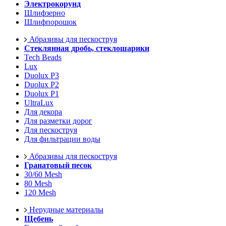
Электрокорунд
Шлифзерно
Шлифпорошок
Абразивы для пескоструя
Стеклянная дробь, стеклошарики
Tech Beads
Lux
Duolux P3
Duolux P2
Duolux P1
UltraLux
Для декора
Для разметки дорог
Для пескоструя
Для фильтрации воды
Абразивы для пескоструя
Гранатовый песок
30/60 Mesh
80 Mesh
120 Mesh
Нерудные материалы
Щебень