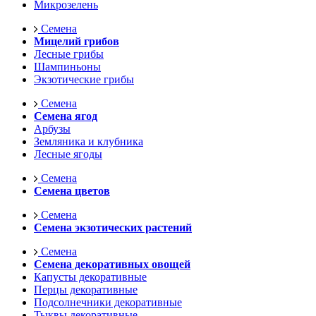
Микрозелень
Семена
Мицелий грибов
Лесные грибы
Шампиньоны
Экзотические грибы
Семена
Семена ягод
Арбузы
Земляника и клубника
Лесные ягоды
Семена
Семена цветов
Семена
Семена экзотических растений
Семена
Семена декоративных овощей
Капусты декоративные
Перцы декоративные
Подсолнечники декоративные
Тыквы декоративные