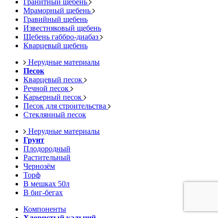
Гранитный щебень
Мраморный щебень
Гравийный щебень
Известняковый щебень
Щебень габбро-диабаз
Кварцевый щебень
Нерудные материалы
Песок
Кварцевый песок
Речной песок
Карьерный песок
Песок для строительства
Стеклянный песок
Нерудные материалы
Грунт
Плодородный
Растительный
Чернозём
Торф
В мешках 50л
В биг-бегах
Компоненты
Хлористый кальций