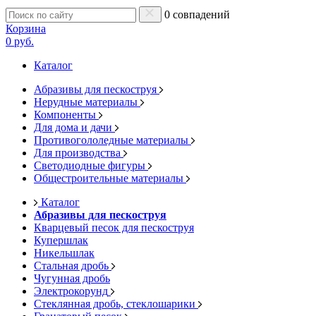
0 совпадений
Корзина
0 руб.
Каталог
Абразивы для пескоструя
Нерудные материалы
Компоненты
Для дома и дачи
Противогололедные материалы
Для производства
Светодиодные фигуры
Общестроительные материалы
Каталог
Абразивы для пескоструя
Кварцевый песок для пескоструя
Купершлак
Никельшлак
Стальная дробь
Чугунная дробь
Электрокорунд
Стеклянная дробь, стеклошарики