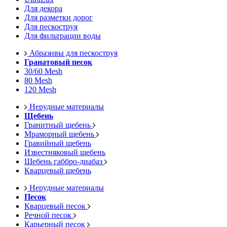
Для декора
Для разметки дорог
Для пескоструя
Для фильтрации воды
Абразивы для пескоструя
Гранатовый песок
30/60 Mesh
80 Mesh
120 Mesh
Нерудные материалы
Щебень
Гранитный щебень
Мраморный щебень
Гравийный щебень
Известняковый щебень
Щебень габбро-диабаз
Кварцевый щебень
Нерудные материалы
Песок
Кварцевый песок
Речной песок
Карьерный песок