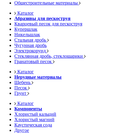
Общестроительные материалы
Каталог
Абразивы для пескоструя
Кварцевый песок для пескоструя
Купершлак
Никельшлак
Стальная дробь
Чугунная дробь
Электрокорунд
Стеклянная дробь, стеклошарики
Гранатовый песок
Каталог
Нерудные материалы
Щебень
Песок
Грунт
Каталог
Компоненты
Хлористый кальций
Хлористый магний
Каустическая сода
Другое