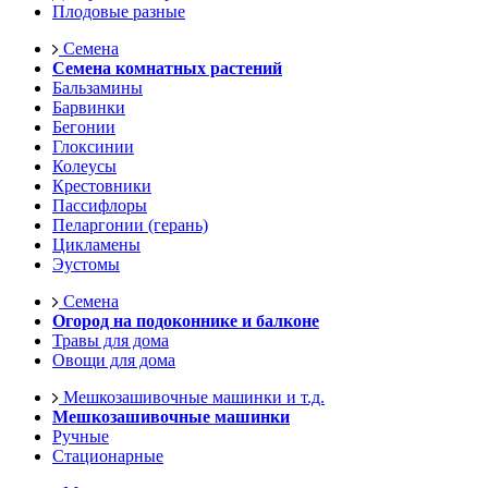
Плодовые разные
Семена
Семена комнатных растений
Бальзамины
Барвинки
Бегонии
Глоксинии
Колеусы
Крестовники
Пассифлоры
Пеларгонии (герань)
Цикламены
Эустомы
Семена
Огород на подоконнике и балконе
Травы для дома
Овощи для дома
Мешкозашивочные машинки и т.д.
Мешкозашивочные машинки
Ручные
Стационарные