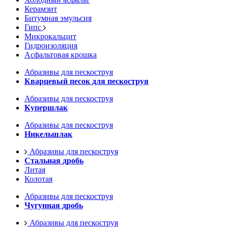
Керамзит
Битумная эмульсия
Гипс
Микрокальцит
Гидроизоляция
Асфальтовая крошка
Абразивы для пескоструя
Кварцевый песок для пескоструя
Абразивы для пескоструя
Купершлак
Абразивы для пескоструя
Никельшлак
Абразивы для пескоструя
Стальная дробь
Литая
Колотая
Абразивы для пескоструя
Чугунная дробь
Абразивы для пескоструя