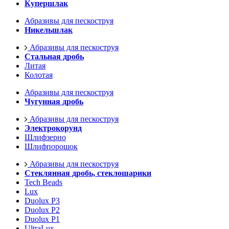
Купершлак
Абразивы для пескоструя
Никельшлак
Абразивы для пескоструя
Стальная дробь
Литая
Колотая
Абразивы для пескоструя
Чугунная дробь
Абразивы для пескоструя
Электрокорунд
Шлифзерно
Шлифпорошок
Абразивы для пескоструя
Стеклянная дробь, стеклошарики
Tech Beads
Lux
Duolux P3
Duolux P2
Duolux P1
UltraLux