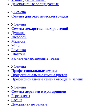
Декоративные овощи разные
Семена
Семена для экзотической грядки
Семена
Семена лекарственных растений
Душица
Зверобой
Мелисса
Мята
Ромашка
Шалфей
Разные лекарственные травы
Семена
Профессиональные семена
Профессиональные семена цветов
Профессиональные семена овощей и зелени
Семена
Семена деревьев и кустарников
Бересклеты
Сосны
Декоративные разные