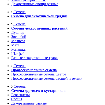
Декоративные овощи разные
Семена
Семена для экзотической грядки
Семена
Семена лекарственных растений
Душица
Зверобой
Мелисса
Мята
Ромашка
Шалфей
Разные лекарственные травы
Семена
Профессиональные семена
Профессиональные семена цветов
Профессиональные семена овощей и зелени
Семена
Семена деревьев и кустарников
Бересклеты
Сосны
Декоративные разные