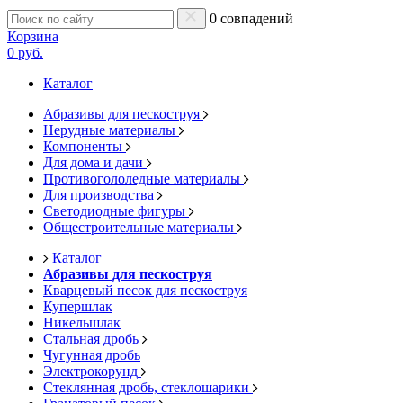
0 совпадений
Корзина
0 руб.
Каталог
Абразивы для пескоструя
Нерудные материалы
Компоненты
Для дома и дачи
Противогололедные материалы
Для производства
Светодиодные фигуры
Общестроительные материалы
Каталог
Абразивы для пескоструя
Кварцевый песок для пескоструя
Купершлак
Никельшлак
Стальная дробь
Чугунная дробь
Электрокорунд
Стеклянная дробь, стеклошарики