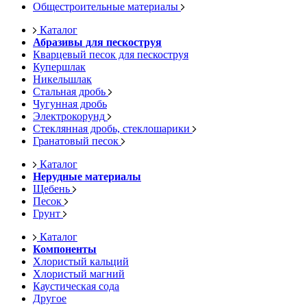
Общестроительные материалы
Каталог
Абразивы для пескоструя
Кварцевый песок для пескоструя
Купершлак
Никельшлак
Стальная дробь
Чугунная дробь
Электрокорунд
Стеклянная дробь, стеклошарики
Гранатовый песок
Каталог
Нерудные материалы
Щебень
Песок
Грунт
Каталог
Компоненты
Хлористый кальций
Хлористый магний
Каустическая сода
Другое