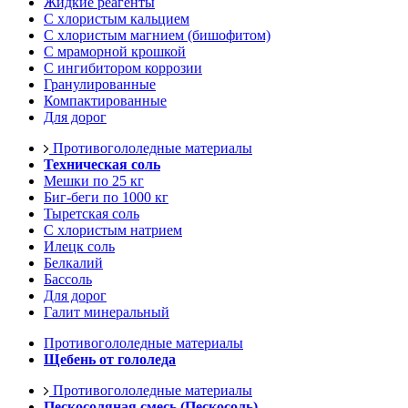
Жидкие реагенты
С хлористым кальцием
С хлористым магнием (бишофитом)
С мраморной крошкой
С ингибитором коррозии
Гранулированные
Компактированные
Для дорог
Противогололедные материалы
Техническая соль
Мешки по 25 кг
Биг-беги по 1000 кг
Тыретская соль
С хлористым натрием
Илецк соль
Белкалий
Бассоль
Для дорог
Галит минеральный
Противогололедные материалы
Щебень от гололеда
Противогололедные материалы
Пескосоляная смесь (Пескосоль)