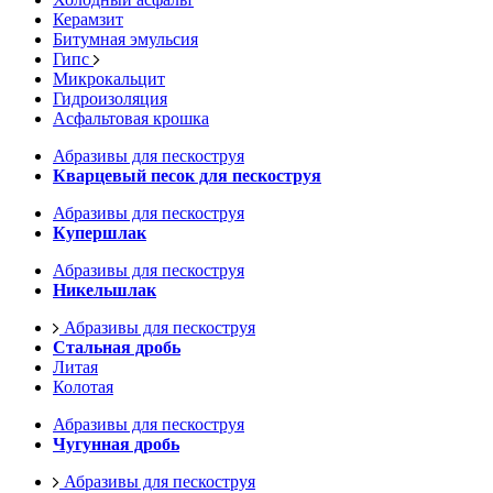
Керамзит
Битумная эмульсия
Гипс
Микрокальцит
Гидроизоляция
Асфальтовая крошка
Абразивы для пескоструя
Кварцевый песок для пескоструя
Абразивы для пескоструя
Купершлак
Абразивы для пескоструя
Никельшлак
Абразивы для пескоструя
Стальная дробь
Литая
Колотая
Абразивы для пескоструя
Чугунная дробь
Абразивы для пескоструя