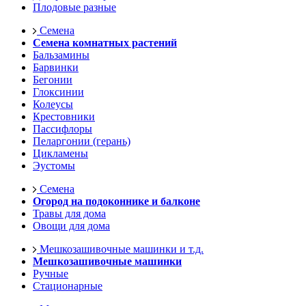
Плодовые разные
Семена
Семена комнатных растений
Бальзамины
Барвинки
Бегонии
Глоксинии
Колеусы
Крестовники
Пассифлоры
Пеларгонии (герань)
Цикламены
Эустомы
Семена
Огород на подоконнике и балконе
Травы для дома
Овощи для дома
Мешкозашивочные машинки и т.д.
Мешкозашивочные машинки
Ручные
Стационарные