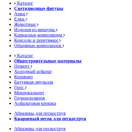
Каталог
Светодиодные фигуры
Арки
Елки
Животные
Изделия из мишуры
Каркасные композиции
Консоли и перетяжки
Объемные композиции
Каталог
Общестроительные материалы
Цемент
Холодный асфальт
Керамзит
Битумная эмульсия
Гипс
Микрокальцит
Гидроизоляция
Асфальтовая крошка
Абразивы для пескоструя
Кварцевый песок для пескоструя
Абразивы для пескоструя