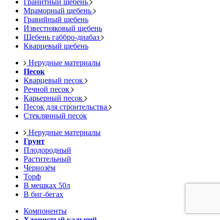
Гранитный щебень
Мраморный щебень
Гравийный щебень
Известняковый щебень
Щебень габбро-диабаз
Кварцевый щебень
Нерудные материалы
Песок
Кварцевый песок
Речной песок
Карьерный песок
Песок для строительства
Стеклянный песок
Нерудные материалы
Грунт
Плодородный
Растительный
Чернозём
Торф
В мешках 50л
В биг-бегах
Компоненты
Хлористый кальций