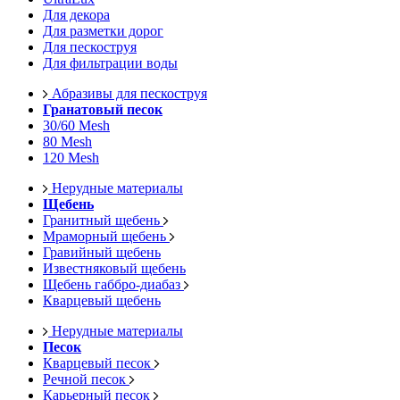
Для декора
Для разметки дорог
Для пескоструя
Для фильтрации воды
Абразивы для пескоструя
Гранатовый песок
30/60 Mesh
80 Mesh
120 Mesh
Нерудные материалы
Щебень
Гранитный щебень
Мраморный щебень
Гравийный щебень
Известняковый щебень
Щебень габбро-диабаз
Кварцевый щебень
Нерудные материалы
Песок
Кварцевый песок
Речной песок
Карьерный песок