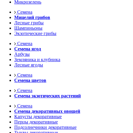
Микрозелень
Семена
Мицелий грибов
Лесные грибы
Шампиньоны
Экзотические грибы
Семена
Семена ягод
Арбузы
Земляника и клубника
Лесные ягоды
Семена
Семена цветов
Семена
Семена экзотических растений
Семена
Семена декоративных овощей
Капусты декоративные
Перцы декоративные
Подсолнечники декоративные
Тыквы декоративные