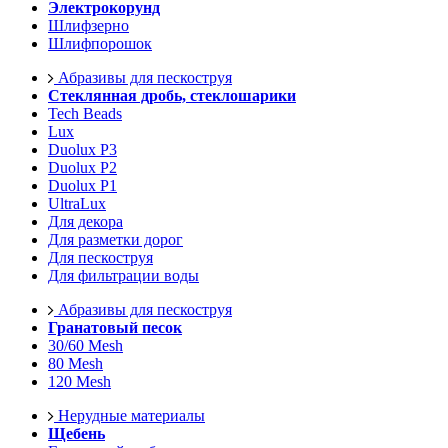
Электрокорунд
Шлифзерно
Шлифпорошок
Абразивы для пескоструя
Стеклянная дробь, стеклошарики
Tech Beads
Lux
Duolux P3
Duolux P2
Duolux P1
UltraLux
Для декора
Для разметки дорог
Для пескоструя
Для фильтрации воды
Абразивы для пескоструя
Гранатовый песок
30/60 Mesh
80 Mesh
120 Mesh
Нерудные материалы
Щебень