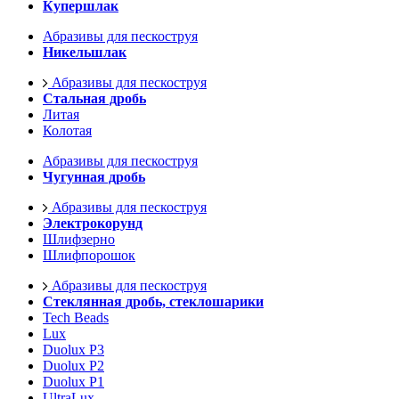
Купершлак
Абразивы для пескоструя
Никельшлак
Абразивы для пескоструя
Стальная дробь
Литая
Колотая
Абразивы для пескоструя
Чугунная дробь
Абразивы для пескоструя
Электрокорунд
Шлифзерно
Шлифпорошок
Абразивы для пескоструя
Стеклянная дробь, стеклошарики
Tech Beads
Lux
Duolux P3
Duolux P2
Duolux P1
UltraLux