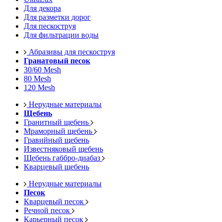
Для декора
Для разметки дорог
Для пескоструя
Для фильтрации воды
Абразивы для пескоструя
Гранатовый песок
30/60 Mesh
80 Mesh
120 Mesh
Нерудные материалы
Щебень
Гранитный щебень
Мраморный щебень
Гравийный щебень
Известняковый щебень
Щебень габбро-диабаз
Кварцевый щебень
Нерудные материалы
Песок
Кварцевый песок
Речной песок
Карьерный песок