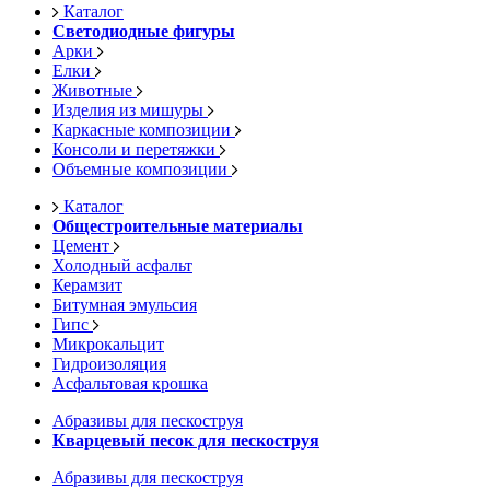
Каталог
Светодиодные фигуры
Арки
Елки
Животные
Изделия из мишуры
Каркасные композиции
Консоли и перетяжки
Объемные композиции
Каталог
Общестроительные материалы
Цемент
Холодный асфальт
Керамзит
Битумная эмульсия
Гипс
Микрокальцит
Гидроизоляция
Асфальтовая крошка
Абразивы для пескоструя
Кварцевый песок для пескоструя
Абразивы для пескоструя