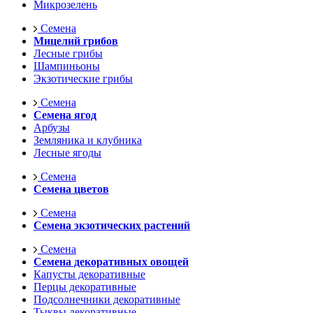
Микрозелень
Семена
Мицелий грибов
Лесные грибы
Шампиньоны
Экзотические грибы
Семена
Семена ягод
Арбузы
Земляника и клубника
Лесные ягоды
Семена
Семена цветов
Семена
Семена экзотических растений
Семена
Семена декоративных овощей
Капусты декоративные
Перцы декоративные
Подсолнечники декоративные
Тыквы декоративные