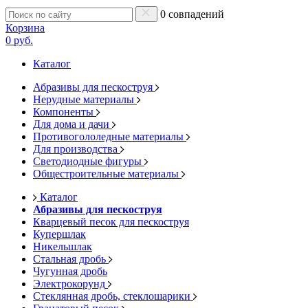
0 совпадений
Корзина
0 руб.
Каталог
Абразивы для пескоструя
Нерудные материалы
Компоненты
Для дома и дачи
Противогололедные материалы
Для производства
Светодиодные фигуры
Общестроительные материалы
Каталог
Абразивы для пескоструя
Кварцевый песок для пескоструя
Купершлак
Никельшлак
Стальная дробь
Чугунная дробь
Электрокорунд
Стеклянная дробь, стеклошарики