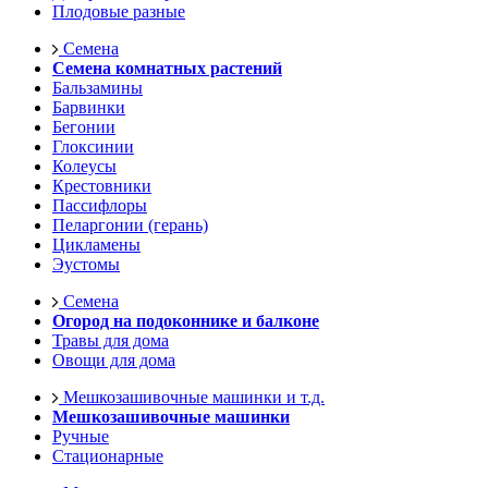
Плодовые разные
Семена
Семена комнатных растений
Бальзамины
Барвинки
Бегонии
Глоксинии
Колеусы
Крестовники
Пассифлоры
Пеларгонии (герань)
Цикламены
Эустомы
Семена
Огород на подоконнике и балконе
Травы для дома
Овощи для дома
Мешкозашивочные машинки и т.д.
Мешкозашивочные машинки
Ручные
Стационарные