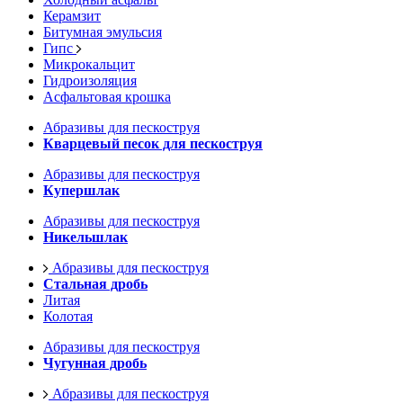
Керамзит
Битумная эмульсия
Гипс
Микрокальцит
Гидроизоляция
Асфальтовая крошка
Абразивы для пескоструя
Кварцевый песок для пескоструя
Абразивы для пескоструя
Купершлак
Абразивы для пескоструя
Никельшлак
Абразивы для пескоструя
Стальная дробь
Литая
Колотая
Абразивы для пескоструя
Чугунная дробь
Абразивы для пескоструя