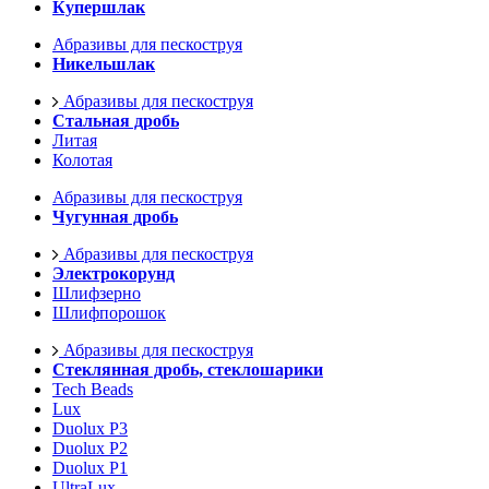
Купершлак
Абразивы для пескоструя
Никельшлак
Абразивы для пескоструя
Стальная дробь
Литая
Колотая
Абразивы для пескоструя
Чугунная дробь
Абразивы для пескоструя
Электрокорунд
Шлифзерно
Шлифпорошок
Абразивы для пескоструя
Стеклянная дробь, стеклошарики
Tech Beads
Lux
Duolux P3
Duolux P2
Duolux P1
UltraLux