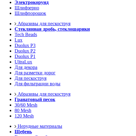
Электрокорунд
Шлифзерно
Шлифпорошок
Абразивы для пескоструя
Стеклянная дробь, стеклошарики
Tech Beads
Lux
Duolux P3
Duolux P2
Duolux P1
UltraLux
Для декора
Для разметки дорог
Для пескоструя
Для фильтрации воды
Абразивы для пескоструя
Гранатовый песок
30/60 Mesh
80 Mesh
120 Mesh
Нерудные материалы
Щебень