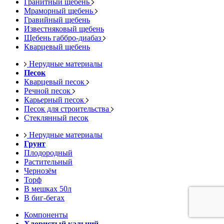
Гранитный щебень
Мраморный щебень
Гравийный щебень
Известняковый щебень
Щебень габбро-диабаз
Кварцевый щебень
Нерудные материалы
Песок
Кварцевый песок
Речной песок
Карьерный песок
Песок для строительства
Стеклянный песок
Нерудные материалы
Грунт
Плодородный
Растительный
Чернозём
Торф
В мешках 50л
В биг-бегах
Компоненты
Хлористый кальций