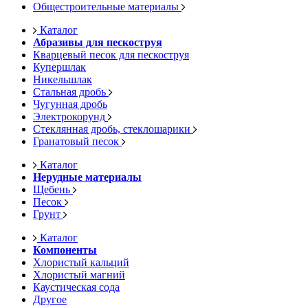
Общестроительные материалы
Каталог
Абразивы для пескоструя
Кварцевый песок для пескоструя
Купершлак
Никельшлак
Стальная дробь
Чугунная дробь
Электрокорунд
Стеклянная дробь, стеклошарики
Гранатовый песок
Каталог
Нерудные материалы
Щебень
Песок
Грунт
Каталог
Компоненты
Хлористый кальций
Хлористый магний
Каустическая сода
Другое