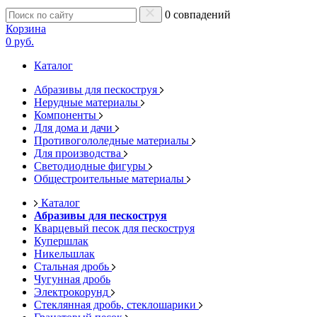
0 совпадений
Корзина
0 руб.
Каталог
Абразивы для пескоструя
Нерудные материалы
Компоненты
Для дома и дачи
Противогололедные материалы
Для производства
Светодиодные фигуры
Общестроительные материалы
Каталог
Абразивы для пескоструя
Кварцевый песок для пескоструя
Купершлак
Никельшлак
Стальная дробь
Чугунная дробь
Электрокорунд
Стеклянная дробь, стеклошарики