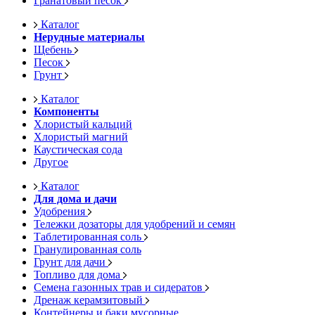
Гранатовый песок
Каталог
Нерудные материалы
Щебень
Песок
Грунт
Каталог
Компоненты
Хлористый кальций
Хлористый магний
Каустическая сода
Другое
Каталог
Для дома и дачи
Удобрения
Тележки дозаторы для удобрений и семян
Таблетированная соль
Гранулированная соль
Грунт для дачи
Топливо для дома
Семена газонных трав и сидератов
Дренаж керамзитовый
Контейнеры и баки мусорные