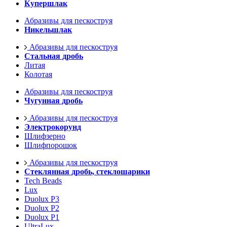
Купершлак
Абразивы для пескоструя
Никельшлак
Абразивы для пескоструя
Стальная дробь
Литая
Колотая
Абразивы для пескоструя
Чугунная дробь
Абразивы для пескоструя
Электрокорунд
Шлифзерно
Шлифпорошок
Абразивы для пескоструя
Стеклянная дробь, стеклошарики
Tech Beads
Lux
Duolux P3
Duolux P2
Duolux P1
UltraLux