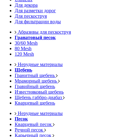
Для декора
Для разметки дорог
Для пескоструя
Для фильтрации воды
Абразивы для пескоструя
Гранатовый песок
30/60 Mesh
80 Mesh
120 Mesh
Нерудные материалы
Щебень
Гранитный щебень
Мраморный щебень
Гравийный щебень
Известняковый щебень
Щебень габбро-диабаз
Кварцевый щебень
Нерудные материалы
Песок
Кварцевый песок
Речной песок
Карьерный песок