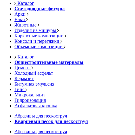
Каталог
Светодиодные фигуры
Арки
Елки
Животные
Изделия из мишуры
Каркасные композиции
Консоли и перетяжки
Объемные композиции
Каталог
Общестроительные материалы
Цемент
Холодный асфальт
Керамзит
Битумная эмульсия
Гипс
Микрокальцит
Гидроизоляция
Асфальтовая крошка
Абразивы для пескоструя
Кварцевый песок для пескоструя
Абразивы для пескоструя