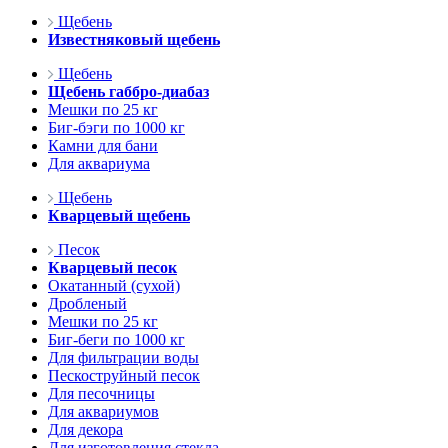
Щебень
Известняковый щебень
Щебень
Щебень габбро-диабаз
Мешки по 25 кг
Биг-бэги по 1000 кг
Камни для бани
Для аквариума
Щебень
Кварцевый щебень
Песок
Кварцевый песок
Окатанный (сухой)
Дробленый
Мешки по 25 кг
Биг-беги по 1000 кг
Для фильтрации воды
Пескоструйный песок
Для песочницы
Для аквариумов
Для декора
Для изготовления стекла