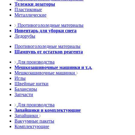
Тележки дозаторы
Пластиковые
Металлические
Противогололедные материалы
Инвентарь для уборки снега
Ледорубы
Противогололедные материалы
Шампунь от остатков реагента
Для производства
Мешкозашивочные машинки и т.д.
Мешкозашивочные машинки
Иглы
Швейные нитки
Балансиры
Запчасти
Для производства
Запайщики и комплектующие
Запайщики
Вакуумные пакеты
Комплектующие