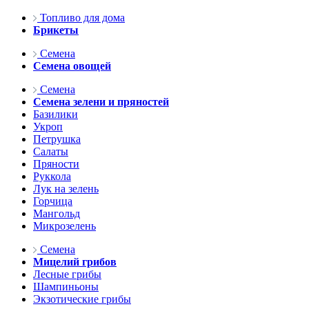
Топливо для дома
Брикеты
Семена
Семена овощей
Семена
Семена зелени и пряностей
Базилики
Укроп
Петрушка
Салаты
Пряности
Руккола
Лук на зелень
Горчица
Мангольд
Микрозелень
Семена
Мицелий грибов
Лесные грибы
Шампиньоны
Экзотические грибы