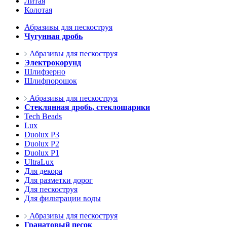
Литая
Колотая
Абразивы для пескоструя
Чугунная дробь
Абразивы для пескоструя
Электрокорунд
Шлифзерно
Шлифпорошок
Абразивы для пескоструя
Стеклянная дробь, стеклошарики
Tech Beads
Lux
Duolux P3
Duolux P2
Duolux P1
UltraLux
Для декора
Для разметки дорог
Для пескоструя
Для фильтрации воды
Абразивы для пескоструя
Гранатовый песок