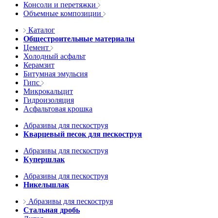
Консоли и перетяжки
Объемные композиции
Каталог
Общестроительные материалы
Цемент
Холодный асфальт
Керамзит
Битумная эмульсия
Гипс
Микрокальцит
Гидроизоляция
Асфальтовая крошка
Абразивы для пескоструя
Кварцевый песок для пескоструя
Абразивы для пескоструя
Купершлак
Абразивы для пескоструя
Никельшлак
Абразивы для пескоструя
Стальная дробь