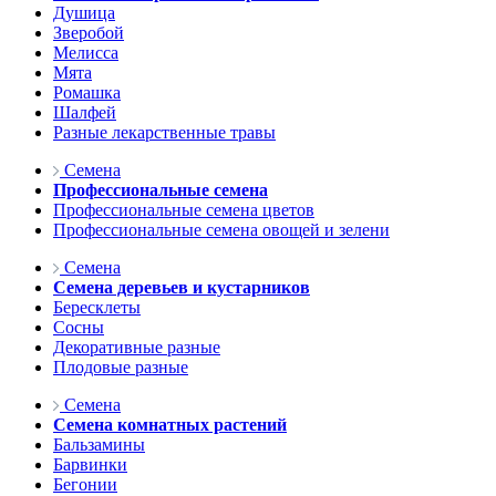
Душица
Зверобой
Мелисса
Мята
Ромашка
Шалфей
Разные лекарственные травы
Семена
Профессиональные семена
Профессиональные семена цветов
Профессиональные семена овощей и зелени
Семена
Семена деревьев и кустарников
Бересклеты
Сосны
Декоративные разные
Плодовые разные
Семена
Семена комнатных растений
Бальзамины
Барвинки
Бегонии