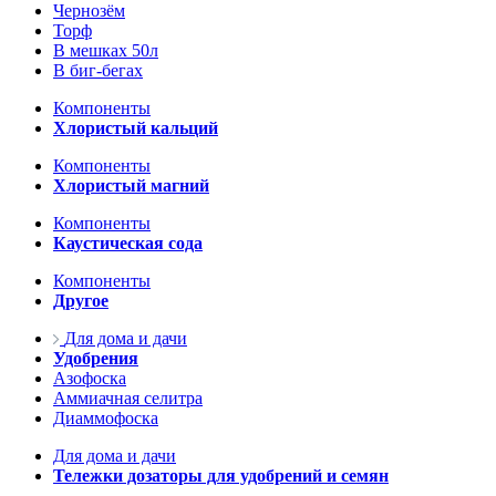
Чернозём
Торф
В мешках 50л
В биг-бегах
Компоненты
Хлористый кальций
Компоненты
Хлористый магний
Компоненты
Каустическая сода
Компоненты
Другое
Для дома и дачи
Удобрения
Азофоска
Аммиачная селитра
Диаммофоска
Для дома и дачи
Тележки дозаторы для удобрений и семян