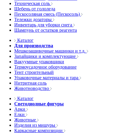
Техническая соль
Щебень от гололеда
Пескосоляная смесь (Пескосоль)
Тележки дозаторы
Инвентарь для уборки снега
Шампунь от остатков реагента
Каталог
Для производства
Мешкозашивочные машинки и т.д.
Запайщики и комплектующие
Вакуумные упаковщики
Термоусадочное оборудование
Тент строительный
Упаковочные материалы и тара
Нитритная соль
Животноводство
Каталог
Светодиодные фигуры
Арки
Елки
Животные
Изделия из мишуры
Каркасные композиции