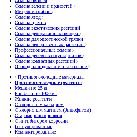
Семена овощей
Семена зелени и пряностей
Мицелий грибов
Семена ягод
Семена цветов
Семена экзотических растений
Семена декоративных овощей
Семена для экзотической грядки
Семена лекарственных растений
Профессиональные семена
Семена деревьев и кустарников
Семена комнатных растений
Огород на подоконнике и балконе
Противогололедные материалы
Противогололедные реагенты
Мешки по 25 кг
Биг-беги по 1000 кг
Жидкие реагенты
С хлористым кальцием
С хлористым магнием (бишофитом)
С мраморной крошкой
С ингибитором коррозии
Гранулированные
Компактированные