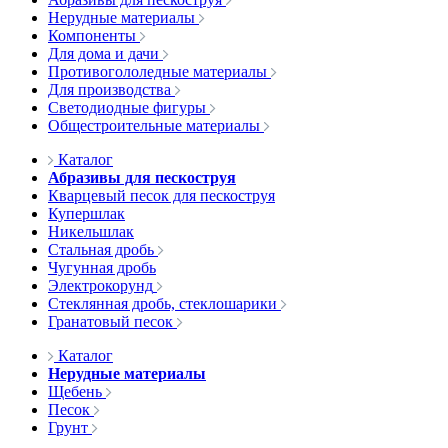
Нерудные материалы
Компоненты
Для дома и дачи
Противогололедные материалы
Для производства
Светодиодные фигуры
Общестроительные материалы
Каталог
Абразивы для пескоструя
Кварцевый песок для пескоструя
Купершлак
Никельшлак
Стальная дробь
Чугунная дробь
Электрокорунд
Стеклянная дробь, стеклошарики
Гранатовый песок
Каталог
Нерудные материалы
Щебень
Песок
Грунт