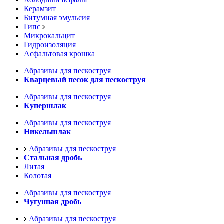
Керамзит
Битумная эмульсия
Гипс
Микрокальцит
Гидроизоляция
Асфальтовая крошка
Абразивы для пескоструя
Кварцевый песок для пескоструя
Абразивы для пескоструя
Купершлак
Абразивы для пескоструя
Никельшлак
Абразивы для пескоструя
Стальная дробь
Литая
Колотая
Абразивы для пескоструя
Чугунная дробь
Абразивы для пескоструя