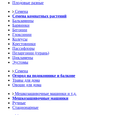
Плодовые разные
Семена
Семена комнатных растений
Бальзамины
Барвинки
Бегонии
Глоксинии
Колеусы
Крестовники
Пассифлоры
Пеларгонии (герань)
Цикламены
Эустомы
Семена
Огород на подоконнике и балконе
Травы для дома
Овощи для дома
Мешкозашивочные машинки и т.д.
Мешкозашивочные машинки
Ручные
Стационарные