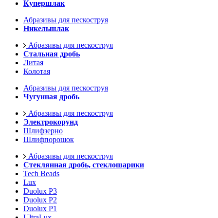
Купершлак
Абразивы для пескоструя
Никельшлак
Абразивы для пескоструя
Стальная дробь
Литая
Колотая
Абразивы для пескоструя
Чугунная дробь
Абразивы для пескоструя
Электрокорунд
Шлифзерно
Шлифпорошок
Абразивы для пескоструя
Стеклянная дробь, стеклошарики
Tech Beads
Lux
Duolux P3
Duolux P2
Duolux P1
UltraLux