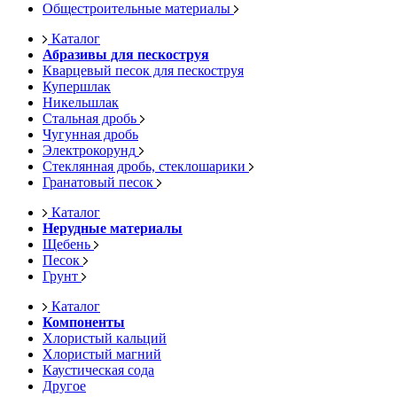
Общестроительные материалы
Каталог
Абразивы для пескоструя
Кварцевый песок для пескоструя
Купершлак
Никельшлак
Стальная дробь
Чугунная дробь
Электрокорунд
Стеклянная дробь, стеклошарики
Гранатовый песок
Каталог
Нерудные материалы
Щебень
Песок
Грунт
Каталог
Компоненты
Хлористый кальций
Хлористый магний
Каустическая сода
Другое