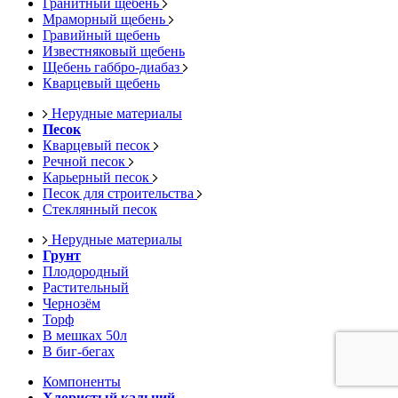
Гранитный щебень
Мраморный щебень
Гравийный щебень
Известняковый щебень
Щебень габбро-диабаз
Кварцевый щебень
Нерудные материалы
Песок
Кварцевый песок
Речной песок
Карьерный песок
Песок для строительства
Стеклянный песок
Нерудные материалы
Грунт
Плодородный
Растительный
Чернозём
Торф
В мешках 50л
В биг-бегах
Компоненты
Хлористый кальций