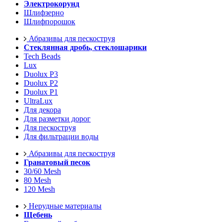
Электрокорунд
Шлифзерно
Шлифпорошок
Абразивы для пескоструя
Стеклянная дробь, стеклошарики
Tech Beads
Lux
Duolux P3
Duolux P2
Duolux P1
UltraLux
Для декора
Для разметки дорог
Для пескоструя
Для фильтрации воды
Абразивы для пескоструя
Гранатовый песок
30/60 Mesh
80 Mesh
120 Mesh
Нерудные материалы
Щебень