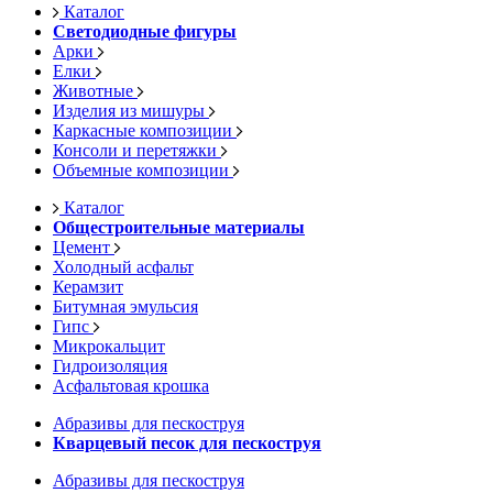
Каталог
Светодиодные фигуры
Арки
Елки
Животные
Изделия из мишуры
Каркасные композиции
Консоли и перетяжки
Объемные композиции
Каталог
Общестроительные материалы
Цемент
Холодный асфальт
Керамзит
Битумная эмульсия
Гипс
Микрокальцит
Гидроизоляция
Асфальтовая крошка
Абразивы для пескоструя
Кварцевый песок для пескоструя
Абразивы для пескоструя