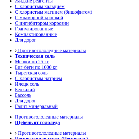
Жидкие реагенты
С хлористым кальцием
С хлористым магнием (бишофитом)
С мраморной крошкой
С ингибитором коррозии
Гранулированные
Компактированные
Для дорог
Противогололедные материалы
Техническая соль
Мешки по 25 кг
Биг-беги по 1000 кг
Тыретская соль
С хлористым натрием
Илецк соль
Белкалий
Бассоль
Для дорог
Галит минеральный
Противогололедные материалы
Щебень от гололеда
Противогололедные материалы
Пескосоляная смесь (Пескосоль)