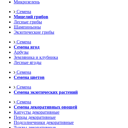
Микрозелень
Семена
Мицелий грибов
Лесные грибы
Шампиньоны
Экзотические грибы
Семена
Семена ягод
Арбузы
Земляника и клубника
Лесные ягоды
Семена
Семена цветов
Семена
Семена экзотических растений
Семена
Семена декоративных овощей
Капусты декоративные
Перцы декоративные
Подсолнечники декоративные
Тыквы декоративные