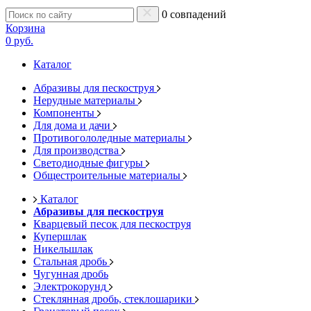
0 совпадений
Корзина
0 руб.
Каталог
Абразивы для пескоструя
Нерудные материалы
Компоненты
Для дома и дачи
Противогололедные материалы
Для производства
Светодиодные фигуры
Общестроительные материалы
Каталог
Абразивы для пескоструя
Кварцевый песок для пескоструя
Купершлак
Никельшлак
Стальная дробь
Чугунная дробь
Электрокорунд
Стеклянная дробь, стеклошарики