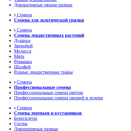
Декоративные овощи разные
Семена
Семена для экзотической грядки
Семена
Семена лекарственных растений
Душица
Зверобой
Мелисса
Мята
Ромашка
Шалфей
Разные лекарственные травы
Семена
Профессиональные семена
Профессиональные семена цветов
Профессиональные семена овощей и зелени
Семена
Семена деревьев и кустарников
Бересклеты
Сосны
Декоративные разные