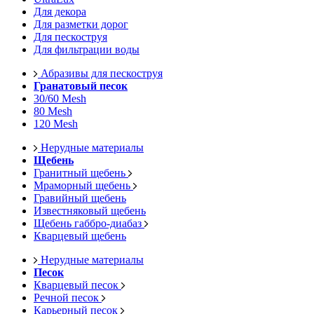
Для декора
Для разметки дорог
Для пескоструя
Для фильтрации воды
Абразивы для пескоструя
Гранатовый песок
30/60 Mesh
80 Mesh
120 Mesh
Нерудные материалы
Щебень
Гранитный щебень
Мраморный щебень
Гравийный щебень
Известняковый щебень
Щебень габбро-диабаз
Кварцевый щебень
Нерудные материалы
Песок
Кварцевый песок
Речной песок
Карьерный песок