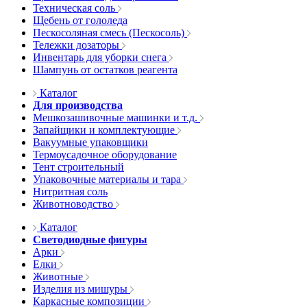
Техническая соль
Щебень от гололеда
Пескосоляная смесь (Пескосоль)
Тележки дозаторы
Инвентарь для уборки снега
Шампунь от остатков реагента
Каталог
Для производства
Мешкозашивочные машинки и т.д.
Запайщики и комплектующие
Вакуумные упаковщики
Термоусадочное оборудование
Тент строительный
Упаковочные материалы и тара
Нитритная соль
Животноводство
Каталог
Светодиодные фигуры
Арки
Елки
Животные
Изделия из мишуры
Каркасные композиции