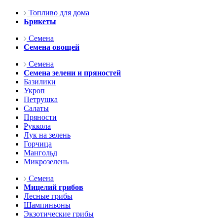
Топливо для дома
Брикеты
Семена
Семена овощей
Семена
Семена зелени и пряностей
Базилики
Укроп
Петрушка
Салаты
Пряности
Руккола
Лук на зелень
Горчица
Мангольд
Микрозелень
Семена
Мицелий грибов
Лесные грибы
Шампиньоны
Экзотические грибы