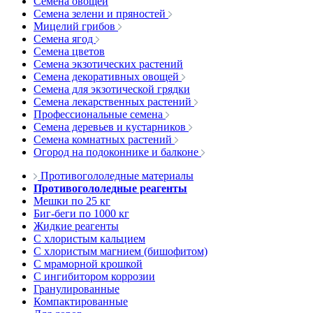
Семена овощей
Семена зелени и пряностей
Мицелий грибов
Семена ягод
Семена цветов
Семена экзотических растений
Семена декоративных овощей
Семена для экзотической грядки
Семена лекарственных растений
Профессиональные семена
Семена деревьев и кустарников
Семена комнатных растений
Огород на подоконнике и балконе
Противогололедные материалы
Противогололедные реагенты
Мешки по 25 кг
Биг-беги по 1000 кг
Жидкие реагенты
С хлористым кальцием
С хлористым магнием (бишофитом)
С мраморной крошкой
С ингибитором коррозии
Гранулированные
Компактированные