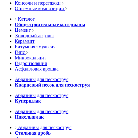
Консоли и перетяжки
Объемные композиции
Каталог
Общестроительные материалы
Цемент
Холодный асфальт
Керамзит
Битумная эмульсия
Гипс
Микрокальцит
Гидроизоляция
Асфальтовая крошка
Абразивы для пескоструя
Кварцевый песок для пескоструя
Абразивы для пескоструя
Купершлак
Абразивы для пескоструя
Никельшлак
Абразивы для пескоструя
Стальная дробь