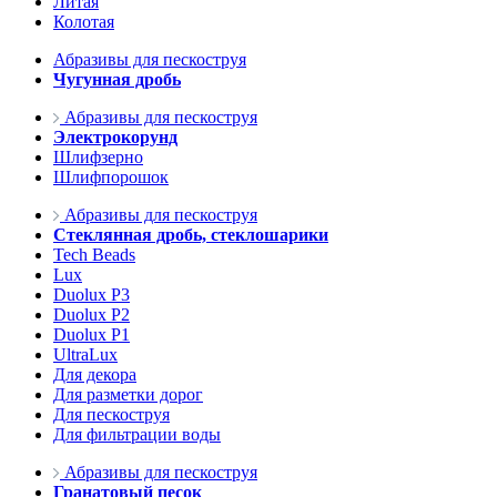
Литая
Колотая
Абразивы для пескоструя
Чугунная дробь
Абразивы для пескоструя
Электрокорунд
Шлифзерно
Шлифпорошок
Абразивы для пескоструя
Стеклянная дробь, стеклошарики
Tech Beads
Lux
Duolux P3
Duolux P2
Duolux P1
UltraLux
Для декора
Для разметки дорог
Для пескоструя
Для фильтрации воды
Абразивы для пескоструя
Гранатовый песок