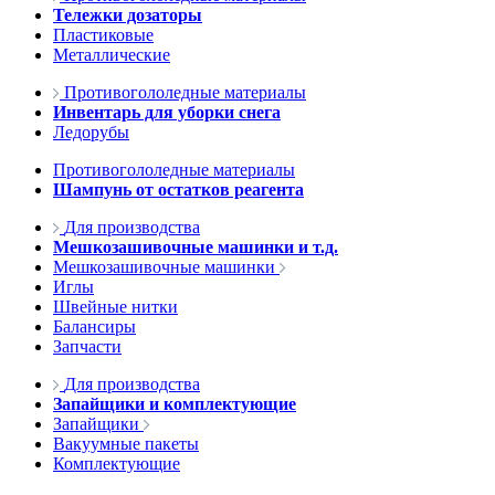
Тележки дозаторы
Пластиковые
Металлические
Противогололедные материалы
Инвентарь для уборки снега
Ледорубы
Противогололедные материалы
Шампунь от остатков реагента
Для производства
Мешкозашивочные машинки и т.д.
Мешкозашивочные машинки
Иглы
Швейные нитки
Балансиры
Запчасти
Для производства
Запайщики и комплектующие
Запайщики
Вакуумные пакеты
Комплектующие