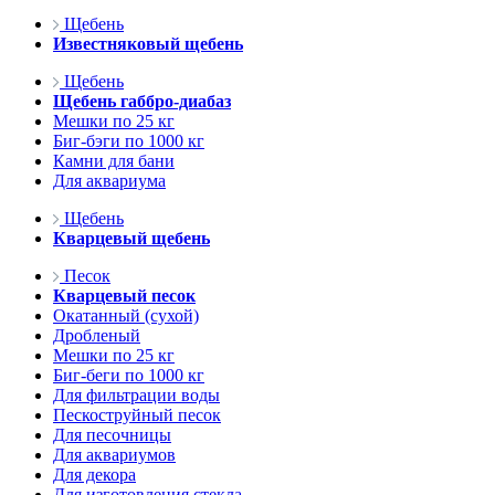
Щебень
Известняковый щебень
Щебень
Щебень габбро-диабаз
Мешки по 25 кг
Биг-бэги по 1000 кг
Камни для бани
Для аквариума
Щебень
Кварцевый щебень
Песок
Кварцевый песок
Окатанный (сухой)
Дробленый
Мешки по 25 кг
Биг-беги по 1000 кг
Для фильтрации воды
Пескоструйный песок
Для песочницы
Для аквариумов
Для декора
Для изготовления стекла