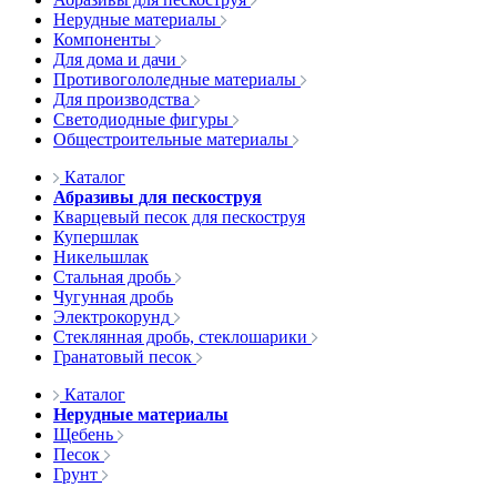
Нерудные материалы
Компоненты
Для дома и дачи
Противогололедные материалы
Для производства
Светодиодные фигуры
Общестроительные материалы
Каталог
Абразивы для пескоструя
Кварцевый песок для пескоструя
Купершлак
Никельшлак
Стальная дробь
Чугунная дробь
Электрокорунд
Стеклянная дробь, стеклошарики
Гранатовый песок
Каталог
Нерудные материалы
Щебень
Песок
Грунт