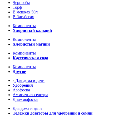
Чернозём
Торф
В мешках 50л
В биг-бегах
Компоненты
Хлористый кальций
Компоненты
Хлористый магний
Компоненты
Каустическая сода
Компоненты
Другое
Для дома и дачи
Удобрения
Азофоска
Аммиачная селитра
Диаммофоска
Для дома и дачи
Тележки дозаторы для удобрений и семян