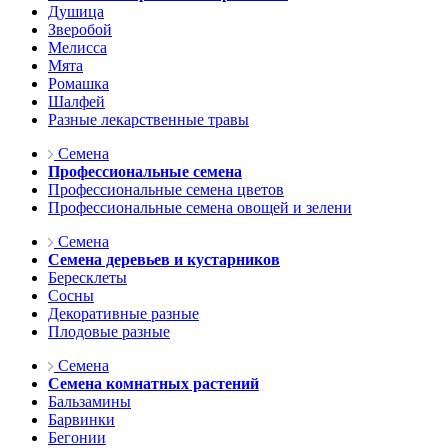
Душица
Зверобой
Мелисса
Мята
Ромашка
Шалфей
Разные лекарственные травы
Семена
Профессиональные семена
Профессиональные семена цветов
Профессиональные семена овощей и зелени
Семена
Семена деревьев и кустарников
Бересклеты
Сосны
Декоративные разные
Плодовые разные
Семена
Семена комнатных растений
Бальзамины
Барвинки
Бегонии