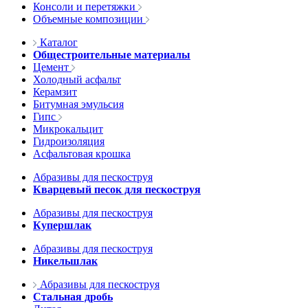
Консоли и перетяжки
Объемные композиции
Каталог
Общестроительные материалы
Цемент
Холодный асфальт
Керамзит
Битумная эмульсия
Гипс
Микрокальцит
Гидроизоляция
Асфальтовая крошка
Абразивы для пескоструя
Кварцевый песок для пескоструя
Абразивы для пескоструя
Купершлак
Абразивы для пескоструя
Никельшлак
Абразивы для пескоструя
Стальная дробь