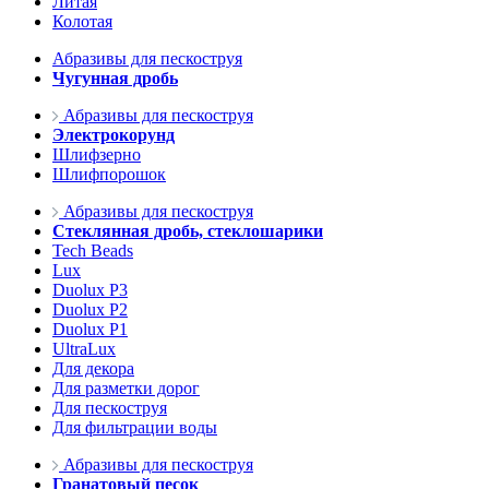
Литая
Колотая
Абразивы для пескоструя
Чугунная дробь
Абразивы для пескоструя
Электрокорунд
Шлифзерно
Шлифпорошок
Абразивы для пескоструя
Стеклянная дробь, стеклошарики
Tech Beads
Lux
Duolux P3
Duolux P2
Duolux P1
UltraLux
Для декора
Для разметки дорог
Для пескоструя
Для фильтрации воды
Абразивы для пескоструя
Гранатовый песок