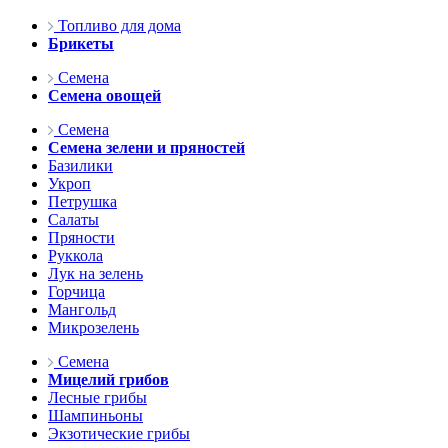
Топливо для дома
Брикеты
Семена
Семена овощей
Семена
Семена зелени и пряностей
Базилики
Укроп
Петрушка
Салаты
Пряности
Руккола
Лук на зелень
Горчица
Мангольд
Микрозелень
Семена
Мицелий грибов
Лесные грибы
Шампиньоны
Экзотические грибы