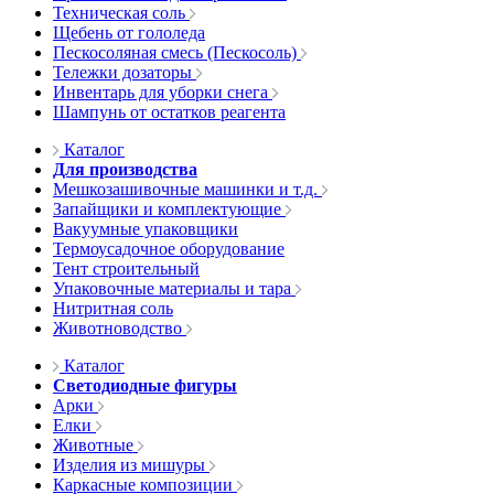
Техническая соль
Щебень от гололеда
Пескосоляная смесь (Пескосоль)
Тележки дозаторы
Инвентарь для уборки снега
Шампунь от остатков реагента
Каталог
Для производства
Мешкозашивочные машинки и т.д.
Запайщики и комплектующие
Вакуумные упаковщики
Термоусадочное оборудование
Тент строительный
Упаковочные материалы и тара
Нитритная соль
Животноводство
Каталог
Светодиодные фигуры
Арки
Елки
Животные
Изделия из мишуры
Каркасные композиции