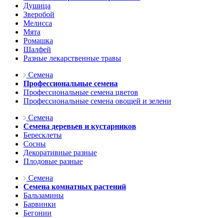
Душица
Зверобой
Мелисса
Мята
Ромашка
Шалфей
Разные лекарственные травы
Семена
Профессиональные семена
Профессиональные семена цветов
Профессиональные семена овощей и зелени
Семена
Семена деревьев и кустарников
Бересклеты
Сосны
Декоративные разные
Плодовые разные
Семена
Семена комнатных растений
Бальзамины
Барвинки
Бегонии