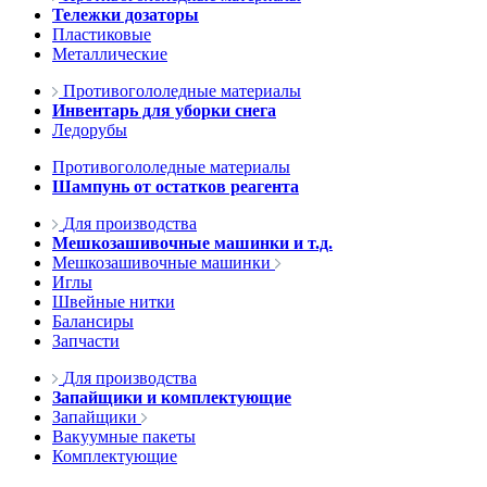
Тележки дозаторы
Пластиковые
Металлические
Противогололедные материалы
Инвентарь для уборки снега
Ледорубы
Противогололедные материалы
Шампунь от остатков реагента
Для производства
Мешкозашивочные машинки и т.д.
Мешкозашивочные машинки
Иглы
Швейные нитки
Балансиры
Запчасти
Для производства
Запайщики и комплектующие
Запайщики
Вакуумные пакеты
Комплектующие