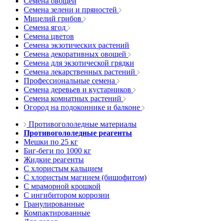
Семена овощей
Семена зелени и пряностей
Мицелий грибов
Семена ягод
Семена цветов
Семена экзотических растений
Семена декоративных овощей
Семена для экзотической грядки
Семена лекарственных растений
Профессиональные семена
Семена деревьев и кустарников
Семена комнатных растений
Огород на подоконнике и балконе
Противогололедные материалы
Противогололедные реагенты
Мешки по 25 кг
Биг-беги по 1000 кг
Жидкие реагенты
С хлористым кальцием
С хлористым магнием (бишофитом)
С мраморной крошкой
С ингибитором коррозии
Гранулированные
Компактированные