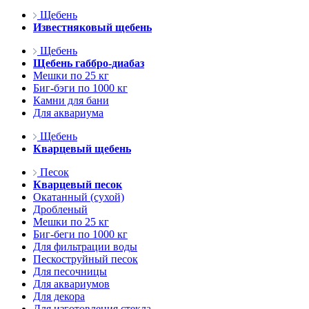
Щебень
Известняковый щебень
Щебень
Щебень габбро-диабаз
Мешки по 25 кг
Биг-бэги по 1000 кг
Камни для бани
Для аквариума
Щебень
Кварцевый щебень
Песок
Кварцевый песок
Окатанный (сухой)
Дробленый
Мешки по 25 кг
Биг-беги по 1000 кг
Для фильтрации воды
Пескоструйный песок
Для песочницы
Для аквариумов
Для декора
Для изготовления стекла