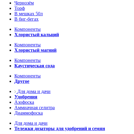
Чернозём
Торф
В мешках 50л
В биг-бегах
Компоненты
Хлористый кальций
Компоненты
Хлористый магний
Компоненты
Каустическая сода
Компоненты
Другое
Для дома и дачи
Удобрения
Азофоска
Аммиачная селитра
Диаммофоска
Для дома и дачи
Тележки дозаторы для удобрений и семян