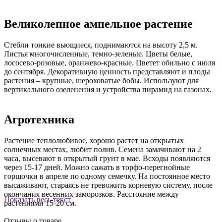
Великолепное ампельное растение
Стебли тонкие вьющиеся, поднимаются на высоту 2,5 м.
Листья многочисленные, темно-зеленые. Цветы белые,
лососево-розовые, оранжево-красные. Цветет обильно с июля
до сентября. Декоративную ценность представляют и плоды
растения – крупные, шероховатые бобы. Используют для
вертикального озеленения и устройства пирамид на газонах.
Агротехника
Растение теплолюбивое, хорошо растет на открытых
солнечных местах, любит полив. Семена замачивают на 2
часа, высевают в открытый грунт в мае. Всходы появляются
через 15-17 дней. Можно сажать в торфо-перегнойные
горшочки в апреле по одному семечку. На постоянное место
высаживают, стараясь не тревожить корневую систему, после
окончания весенних заморозков. Расстояние между
Показать весь текст
растениями 15-20 см.
Отзывы о товаре