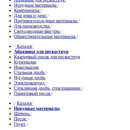
Нерудные материалы
Компоненты
Для дома и дачи
Противогололедные материалы
Для производства
Светодиодные фигуры
Общестроительные материалы
Каталог
Абразивы для пескоструя
Кварцевый песок для пескоструя
Купершлак
Никельшлак
Стальная дробь
Чугунная дробь
Электрокорунд
Стеклянная дробь, стеклошарики
Гранатовый песок
Каталог
Нерудные материалы
Щебень
Песок
Грунт