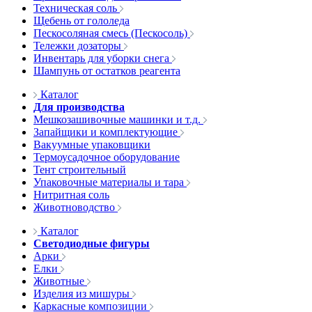
Техническая соль
Щебень от гололеда
Пескосоляная смесь (Пескосоль)
Тележки дозаторы
Инвентарь для уборки снега
Шампунь от остатков реагента
Каталог
Для производства
Мешкозашивочные машинки и т.д.
Запайщики и комплектующие
Вакуумные упаковщики
Термоусадочное оборудование
Тент строительный
Упаковочные материалы и тара
Нитритная соль
Животноводство
Каталог
Светодиодные фигуры
Арки
Елки
Животные
Изделия из мишуры
Каркасные композиции