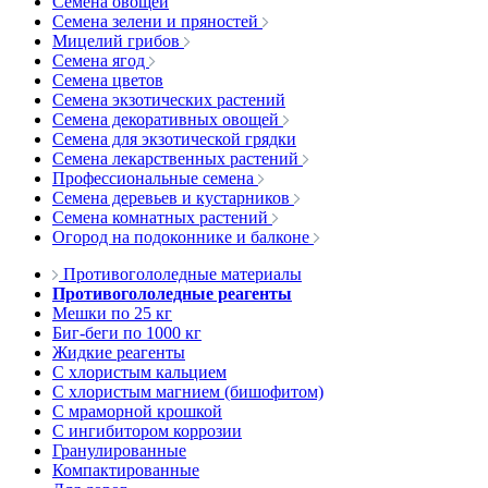
Семена овощей
Семена зелени и пряностей
Мицелий грибов
Семена ягод
Семена цветов
Семена экзотических растений
Семена декоративных овощей
Семена для экзотической грядки
Семена лекарственных растений
Профессиональные семена
Семена деревьев и кустарников
Семена комнатных растений
Огород на подоконнике и балконе
Противогололедные материалы
Противогололедные реагенты
Мешки по 25 кг
Биг-беги по 1000 кг
Жидкие реагенты
С хлористым кальцием
С хлористым магнием (бишофитом)
С мраморной крошкой
С ингибитором коррозии
Гранулированные
Компактированные