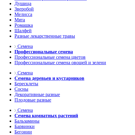
Душица
Зверобой
Мелисса
Мята
Ромашка
Шалфей
Разные лекарственные травы
Семена
Профессиональные семена
Профессиональные семена цветов
Профессиональные семена овощей и зелени
Семена
Семена деревьев и кустарников
Бересклеты
Сосны
Декоративные разные
Плодовые разные
Семена
Семена комнатных растений
Бальзамины
Барвинки
Бегонии