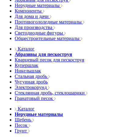
Нерудные материалы
Компоненты
Для дома и дачи
Противогололедные материалы
Для производства
Светодиодные фигуры
Общестроительные материалы
Каталог
Абразивы для пескоструя
Кварцевый песок для пескоструя
Купершлак
Никельшлак
Стальная дробь
Чугунная дробь
Электрокорунд
Стеклянная дробь, стеклошарики
Гранатовый песок
Каталог
Нерудные материалы
Щебень
Песок
Грунт