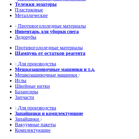
Тележки дозаторы
Пластиковые
Металлические
Противогололедные материалы
Инвентарь для уборки снега
Ледорубы
Противогололедные материалы
Шампунь от остатков реагента
Для производства
Мешкозашивочные машинки и т.д.
Мешкозашивочные машинки
Иглы
Швейные нитки
Балансиры
Запчасти
Для производства
Запайщики и комплектующие
Запайщики
Вакуумные пакеты
Комплектующие