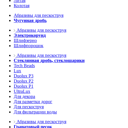
Литая
Колотая
Абразивы для пескоструя
Чугунная дробь
Абразивы для пескоструя
Электрокорунд
Шлифзерно
Шлифпорошок
Абразивы для пескоструя
Стеклянная дробь, стеклошарики
Tech Beads
Lux
Duolux P3
Duolux P2
Duolux P1
UltraLux
Для декора
Для разметки дорог
Для пескоструя
Для фильтрации воды
Абразивы для пескоструя
Гранатовый песок