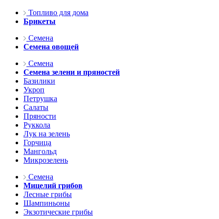
Топливо для дома
Брикеты
Семена
Семена овощей
Семена
Семена зелени и пряностей
Базилики
Укроп
Петрушка
Салаты
Пряности
Руккола
Лук на зелень
Горчица
Мангольд
Микрозелень
Семена
Мицелий грибов
Лесные грибы
Шампиньоны
Экзотические грибы