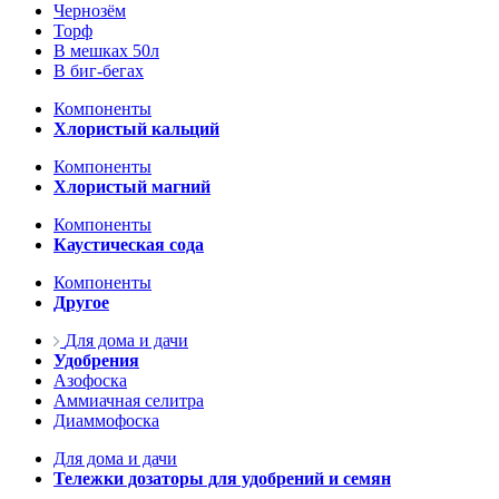
Чернозём
Торф
В мешках 50л
В биг-бегах
Компоненты
Хлористый кальций
Компоненты
Хлористый магний
Компоненты
Каустическая сода
Компоненты
Другое
Для дома и дачи
Удобрения
Азофоска
Аммиачная селитра
Диаммофоска
Для дома и дачи
Тележки дозаторы для удобрений и семян