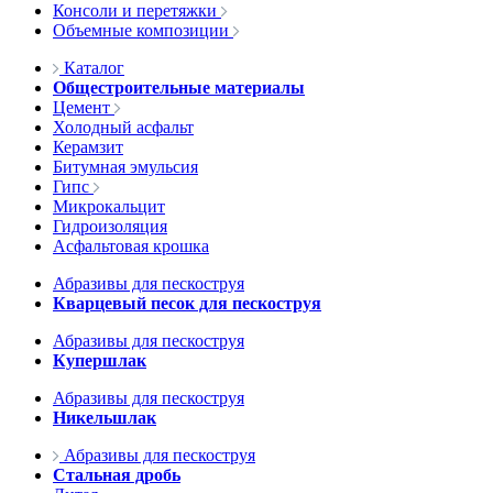
Консоли и перетяжки
Объемные композиции
Каталог
Общестроительные материалы
Цемент
Холодный асфальт
Керамзит
Битумная эмульсия
Гипс
Микрокальцит
Гидроизоляция
Асфальтовая крошка
Абразивы для пескоструя
Кварцевый песок для пескоструя
Абразивы для пескоструя
Купершлак
Абразивы для пескоструя
Никельшлак
Абразивы для пескоструя
Стальная дробь