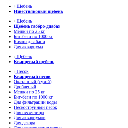
Щебень
Известняковый щебень
Щебень
Щебень габбро-диабаз
Мешки по 25 кг
Биг-бэги по 1000 кг
Камни для бани
Для аквариума
Щебень
Кварцевый щебень
Песок
Кварцевый песок
Окатанный (сухой)
Дробленый
Мешки по 25 кг
Биг-беги по 1000 кг
Для фильтрации воды
Пескоструйный песок
Для песочницы
Для аквариумов
Для декора
Для изготовления стекла