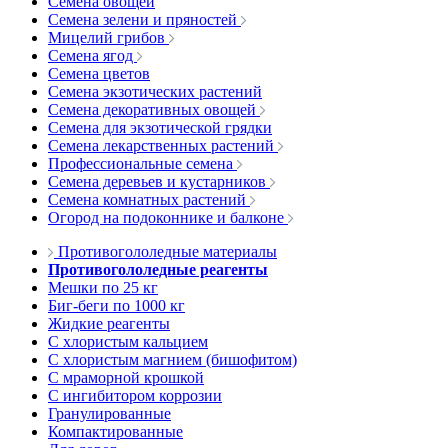
Семена овощей
Семена зелени и пряностей
Мицелий грибов
Семена ягод
Семена цветов
Семена экзотических растений
Семена декоративных овощей
Семена для экзотической грядки
Семена лекарственных растений
Профессиональные семена
Семена деревьев и кустарников
Семена комнатных растений
Огород на подоконнике и балконе
Противогололедные материалы
Противогололедные реагенты
Мешки по 25 кг
Биг-беги по 1000 кг
Жидкие реагенты
С хлористым кальцием
С хлористым магнием (бишофитом)
С мраморной крошкой
С ингибитором коррозии
Гранулированные
Компактированные