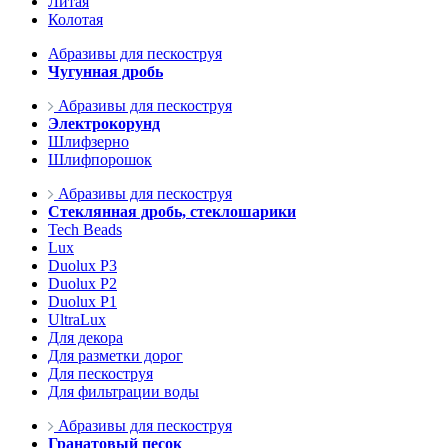
Литая
Колотая
Абразивы для пескоструя
Чугунная дробь
Абразивы для пескоструя
Электрокорунд
Шлифзерно
Шлифпорошок
Абразивы для пескоструя
Стеклянная дробь, стеклошарики
Tech Beads
Lux
Duolux P3
Duolux P2
Duolux P1
UltraLux
Для декора
Для разметки дорог
Для пескоструя
Для фильтрации воды
Абразивы для пескоструя
Гранатовый песок