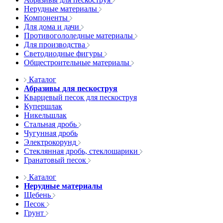
Нерудные материалы
Компоненты
Для дома и дачи
Противогололедные материалы
Для производства
Светодиодные фигуры
Общестроительные материалы
Каталог
Абразивы для пескоструя
Кварцевый песок для пескоструя
Купершлак
Никельшлак
Стальная дробь
Чугунная дробь
Электрокорунд
Стеклянная дробь, стеклошарики
Гранатовый песок
Каталог
Нерудные материалы
Щебень
Песок
Грунт