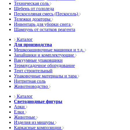
Техническая соль
Щебень от гололеда
Пескосоляная смесь (Пескосоль)
Тележки дозаторы
Инвентарь для уборки снега
Шампунь от остатков реагента
Каталог
Для производства
Мешкозашивочные машинки и т.д.
Запайщики и комплектующие
Вакуумные упаковщики
Термоусадочное оборудование
Тент строительный
Упаковочные материалы и тара
Нитритная соль
Животноводство
Каталог
Светодиодные фигуры
Арки
Елки
Животные
Изделия из мишуры
Каркасные композиции