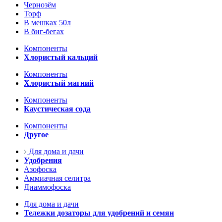
Чернозём
Торф
В мешках 50л
В биг-бегах
Компоненты
Хлористый кальций
Компоненты
Хлористый магний
Компоненты
Каустическая сода
Компоненты
Другое
Для дома и дачи
Удобрения
Азофоска
Аммиачная селитра
Диаммофоска
Для дома и дачи
Тележки дозаторы для удобрений и семян