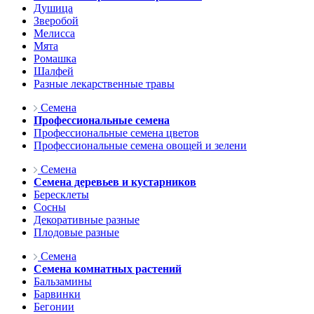
Душица
Зверобой
Мелисса
Мята
Ромашка
Шалфей
Разные лекарственные травы
Семена
Профессиональные семена
Профессиональные семена цветов
Профессиональные семена овощей и зелени
Семена
Семена деревьев и кустарников
Бересклеты
Сосны
Декоративные разные
Плодовые разные
Семена
Семена комнатных растений
Бальзамины
Барвинки
Бегонии