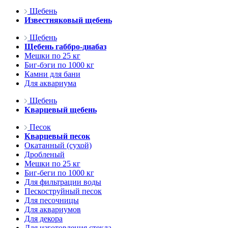
Щебень
Известняковый щебень
Щебень
Щебень габбро-диабаз
Мешки по 25 кг
Биг-бэги по 1000 кг
Камни для бани
Для аквариума
Щебень
Кварцевый щебень
Песок
Кварцевый песок
Окатанный (сухой)
Дробленый
Мешки по 25 кг
Биг-беги по 1000 кг
Для фильтрации воды
Пескоструйный песок
Для песочницы
Для аквариумов
Для декора
Для изготовления стекла