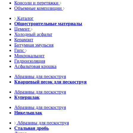
Консоли и перетяжки
Объемные композиции
Каталог
Общестроительные материалы
Цемент
Холодный асфальт
Керамзит
Битумная эмульсия
Гипс
Микрокальцит
Гидроизоляция
Асфальтовая крошка
Абразивы для пескоструя
Кварцевый песок для пескоструя
Абразивы для пескоструя
Купершлак
Абразивы для пескоструя
Никельшлак
Абразивы для пескоструя
Стальная дробь