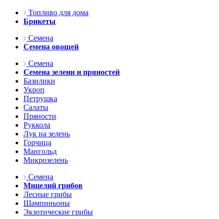
Топливо для дома
Брикеты
Семена
Семена овощей
Семена
Семена зелени и пряностей
Базилики
Укроп
Петрушка
Салаты
Пряности
Руккола
Лук на зелень
Горчица
Мангольд
Микрозелень
Семена
Мицелий грибов
Лесные грибы
Шампиньоны
Экзотические грибы