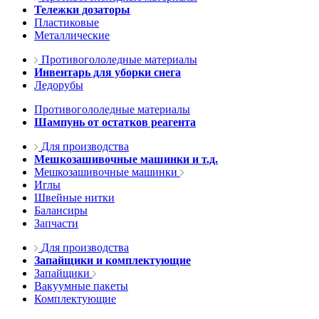
Тележки дозаторы
Пластиковые
Металлические
Противогололедные материалы
Инвентарь для уборки снега
Ледорубы
Противогололедные материалы
Шампунь от остатков реагента
Для производства
Мешкозашивочные машинки и т.д.
Мешкозашивочные машинки
Иглы
Швейные нитки
Балансиры
Запчасти
Для производства
Запайщики и комплектующие
Запайщики
Вакуумные пакеты
Комплектующие