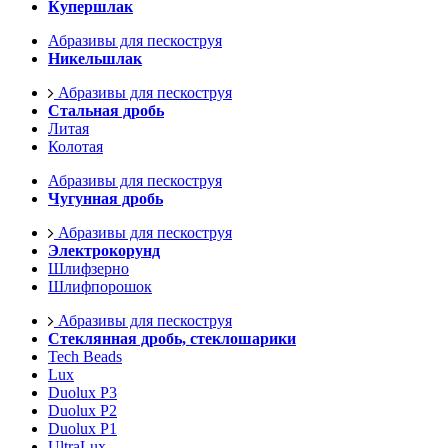
Купершлак
Абразивы для пескоструя
Никельшлак
Абразивы для пескоструя
Стальная дробь
Литая
Колотая
Абразивы для пескоструя
Чугунная дробь
Абразивы для пескоструя
Электрокорунд
Шлифзерно
Шлифпорошок
Абразивы для пескоструя
Стеклянная дробь, стеклошарики
Tech Beads
Lux
Duolux P3
Duolux P2
Duolux P1
UltraLux