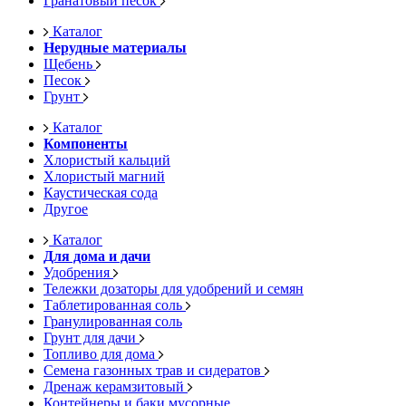
Гранатовый песок
Каталог
Нерудные материалы
Щебень
Песок
Грунт
Каталог
Компоненты
Хлористый кальций
Хлористый магний
Каустическая сода
Другое
Каталог
Для дома и дачи
Удобрения
Тележки дозаторы для удобрений и семян
Таблетированная соль
Гранулированная соль
Грунт для дачи
Топливо для дома
Семена газонных трав и сидератов
Дренаж керамзитовый
Контейнеры и баки мусорные