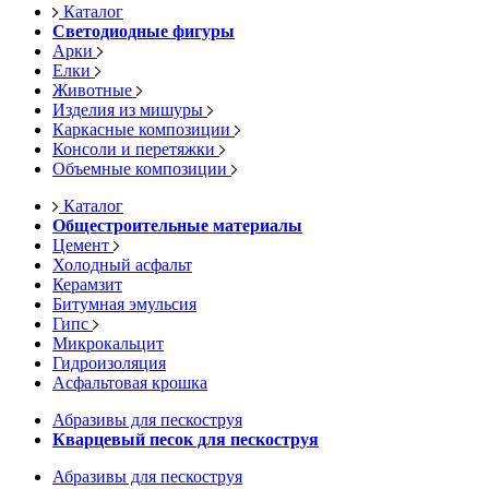
Каталог
Светодиодные фигуры
Арки
Елки
Животные
Изделия из мишуры
Каркасные композиции
Консоли и перетяжки
Объемные композиции
Каталог
Общестроительные материалы
Цемент
Холодный асфальт
Керамзит
Битумная эмульсия
Гипс
Микрокальцит
Гидроизоляция
Асфальтовая крошка
Абразивы для пескоструя
Кварцевый песок для пескоструя
Абразивы для пескоструя