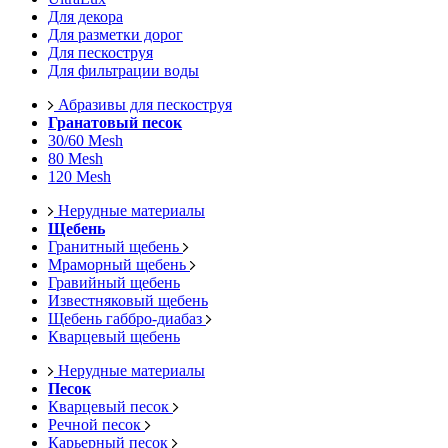
Для декора
Для разметки дорог
Для пескоструя
Для фильтрации воды
Абразивы для пескоструя
Гранатовый песок
30/60 Mesh
80 Mesh
120 Mesh
Нерудные материалы
Щебень
Гранитный щебень
Мраморный щебень
Гравийный щебень
Известняковый щебень
Щебень габбро-диабаз
Кварцевый щебень
Нерудные материалы
Песок
Кварцевый песок
Речной песок
Карьерный песок