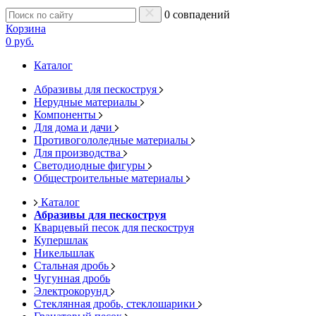
0 совпадений
Корзина
0 руб.
Каталог
Абразивы для пескоструя
Нерудные материалы
Компоненты
Для дома и дачи
Противогололедные материалы
Для производства
Светодиодные фигуры
Общестроительные материалы
Каталог
Абразивы для пескоструя
Кварцевый песок для пескоструя
Купершлак
Никельшлак
Стальная дробь
Чугунная дробь
Электрокорунд
Стеклянная дробь, стеклошарики