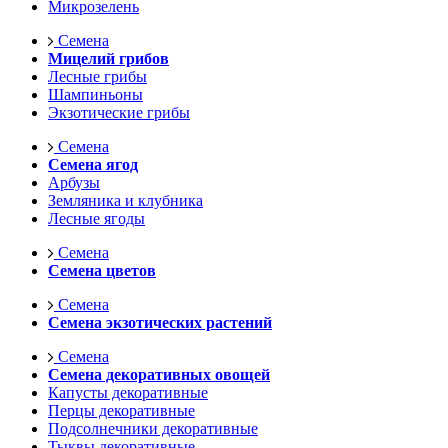
Микрозелень
Семена
Мицелий грибов
Лесные грибы
Шампиньоны
Экзотические грибы
Семена
Семена ягод
Арбузы
Земляника и клубника
Лесные ягоды
Семена
Семена цветов
Семена
Семена экзотических растений
Семена
Семена декоративных овощей
Капусты декоративные
Перцы декоративные
Подсолнечники декоративные
Тыквы декоративные