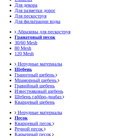
Для декора
Для разметки дорог
Для пескоструя
Для фильтрации воды
Абразивы для пескоструя
Гранатовый песок
30/60 Mesh
80 Mesh
120 Mesh
Нерудные материалы
Щебень
Гранитный щебень
Мраморный щебень
Гравийный щебень
Известняковый щебень
Щебень габбро-диабаз
Кварцевый щебень
Нерудные материалы
Песок
Кварцевый песок
Речной песок
Карьерный песок