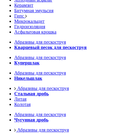
Керамзит
Битумная эмульсия
Гипс
Микрокальцит
Гидроизоляция
Асфальтовая крошка
Абразивы для пескоструя
Кварцевый песок для пескоструя
Абразивы для пескоструя
Купершлак
Абразивы для пескоструя
Никельшлак
Абразивы для пескоструя
Стальная дробь
Литая
Колотая
Абразивы для пескоструя
Чугунная дробь
Абразивы для пескоструя