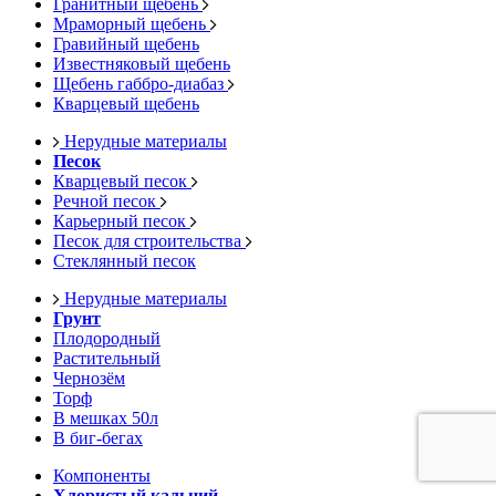
Гранитный щебень
Мраморный щебень
Гравийный щебень
Известняковый щебень
Щебень габбро-диабаз
Кварцевый щебень
Нерудные материалы
Песок
Кварцевый песок
Речной песок
Карьерный песок
Песок для строительства
Стеклянный песок
Нерудные материалы
Грунт
Плодородный
Растительный
Чернозём
Торф
В мешках 50л
В биг-бегах
Компоненты
Хлористый кальций