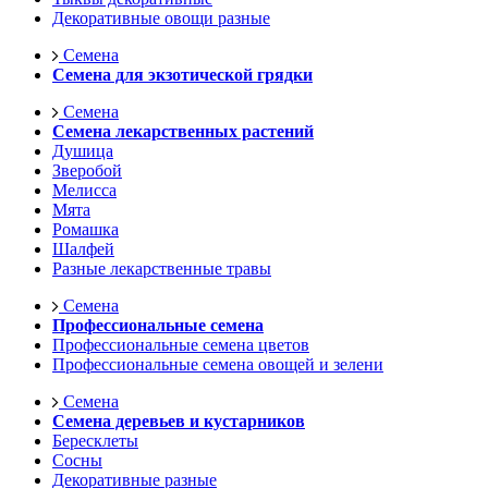
Декоративные овощи разные
Семена
Семена для экзотической грядки
Семена
Семена лекарственных растений
Душица
Зверобой
Мелисса
Мята
Ромашка
Шалфей
Разные лекарственные травы
Семена
Профессиональные семена
Профессиональные семена цветов
Профессиональные семена овощей и зелени
Семена
Семена деревьев и кустарников
Бересклеты
Сосны
Декоративные разные