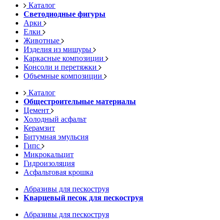
Каталог
Светодиодные фигуры
Арки
Елки
Животные
Изделия из мишуры
Каркасные композиции
Консоли и перетяжки
Объемные композиции
Каталог
Общестроительные материалы
Цемент
Холодный асфальт
Керамзит
Битумная эмульсия
Гипс
Микрокальцит
Гидроизоляция
Асфальтовая крошка
Абразивы для пескоструя
Кварцевый песок для пескоструя
Абразивы для пескоструя