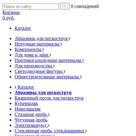
0 совпадений
Корзина
0 руб.
Каталог
Абразивы для пескоструя
Нерудные материалы
Компоненты
Для дома и дачи
Противогололедные материалы
Для производства
Светодиодные фигуры
Общестроительные материалы
Каталог
Абразивы для пескоструя
Кварцевый песок для пескоструя
Купершлак
Никельшлак
Стальная дробь
Чугунная дробь
Электрокорунд
Стеклянная дробь, стеклошарики