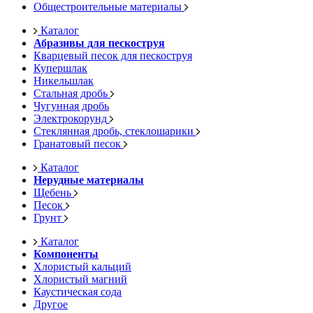
Общестроительные материалы
Каталог
Абразивы для пескоструя
Кварцевый песок для пескоструя
Купершлак
Никельшлак
Стальная дробь
Чугунная дробь
Электрокорунд
Стеклянная дробь, стеклошарики
Гранатовый песок
Каталог
Нерудные материалы
Щебень
Песок
Грунт
Каталог
Компоненты
Хлористый кальций
Хлористый магний
Каустическая сода
Другое