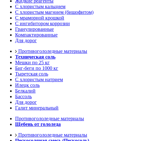
Жидкие реагенты
С хлористым кальцием
С хлористым магнием (бишофитом)
С мраморной крошкой
С ингибитором коррозии
Гранулированные
Компактированные
Для дорог
Противогололедные материалы
Техническая соль
Мешки по 25 кг
Биг-беги по 1000 кг
Тыретская соль
С хлористым натрием
Илецк соль
Белкалий
Бассоль
Для дорог
Галит минеральный
Противогололедные материалы
Щебень от гололеда
Противогололедные материалы
Пескосоляная смесь (Пескосоль)