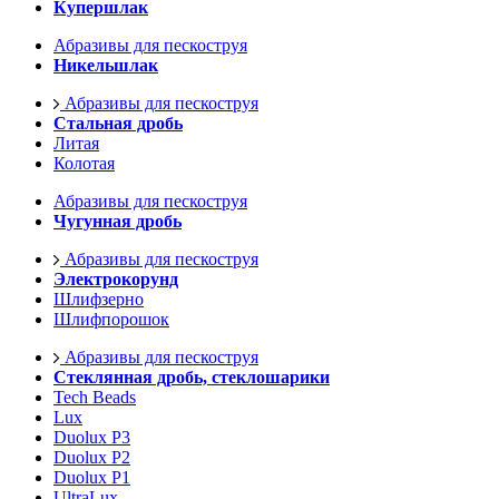
Купершлак
Абразивы для пескоструя
Никельшлак
Абразивы для пескоструя
Стальная дробь
Литая
Колотая
Абразивы для пескоструя
Чугунная дробь
Абразивы для пескоструя
Электрокорунд
Шлифзерно
Шлифпорошок
Абразивы для пескоструя
Стеклянная дробь, стеклошарики
Tech Beads
Lux
Duolux P3
Duolux P2
Duolux P1
UltraLux