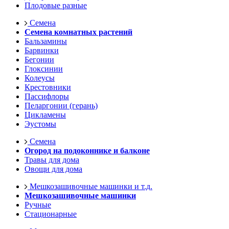
Плодовые разные
Семена
Семена комнатных растений
Бальзамины
Барвинки
Бегонии
Глоксинии
Колеусы
Крестовники
Пассифлоры
Пеларгонии (герань)
Цикламены
Эустомы
Семена
Огород на подоконнике и балконе
Травы для дома
Овощи для дома
Мешкозашивочные машинки и т.д.
Мешкозашивочные машинки
Ручные
Стационарные