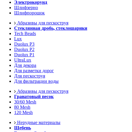
Электрокорунд
Шлифзерно
Шлифпорошок
Абразивы для пескоструя
Стеклянная дробь, стеклошарики
Tech Beads
Lux
Duolux P3
Duolux P2
Duolux P1
UltraLux
Для декора
Для разметки дорог
Для пескоструя
Для фильтрации воды
Абразивы для пескоструя
Гранатовый песок
30/60 Mesh
80 Mesh
120 Mesh
Нерудные материалы
Щебень