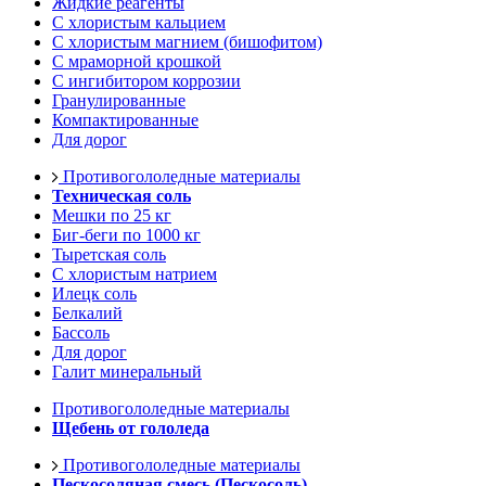
Жидкие реагенты
С хлористым кальцием
С хлористым магнием (бишофитом)
С мраморной крошкой
С ингибитором коррозии
Гранулированные
Компактированные
Для дорог
Противогололедные материалы
Техническая соль
Мешки по 25 кг
Биг-беги по 1000 кг
Тыретская соль
С хлористым натрием
Илецк соль
Белкалий
Бассоль
Для дорог
Галит минеральный
Противогололедные материалы
Щебень от гололеда
Противогололедные материалы
Пескосоляная смесь (Пескосоль)