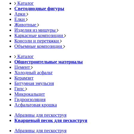
Каталог
Светодиодные фигуры
Арки
Елки
Животные
Изделия из мишуры
Каркасные композиции
Консоли и перетяжки
Объемные композиции
Каталог
Общестроительные материалы
Цемент
Холодный асфальт
Керамзит
Битумная эмульсия
Гипс
Микрокальцит
Гидроизоляция
Асфальтовая крошка
Абразивы для пескоструя
Кварцевый песок для пескоструя
Абразивы для пескоструя