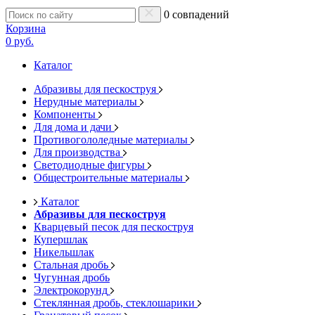
0 совпадений
Корзина
0 руб.
Каталог
Абразивы для пескоструя
Нерудные материалы
Компоненты
Для дома и дачи
Противогололедные материалы
Для производства
Светодиодные фигуры
Общестроительные материалы
Каталог
Абразивы для пескоструя
Кварцевый песок для пескоструя
Купершлак
Никельшлак
Стальная дробь
Чугунная дробь
Электрокорунд
Стеклянная дробь, стеклошарики