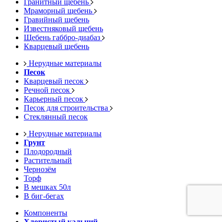
Гранитный щебень
Мраморный щебень
Гравийный щебень
Известняковый щебень
Щебень габбро-диабаз
Кварцевый щебень
Нерудные материалы
Песок
Кварцевый песок
Речной песок
Карьерный песок
Песок для строительства
Стеклянный песок
Нерудные материалы
Грунт
Плодородный
Растительный
Чернозём
Торф
В мешках 50л
В биг-бегах
Компоненты
Хлористый кальций