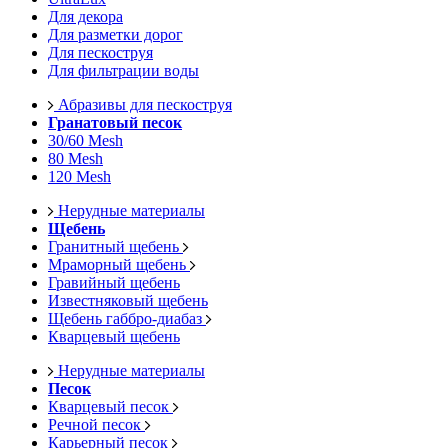
Для декора
Для разметки дорог
Для пескоструя
Для фильтрации воды
Абразивы для пескоструя
Гранатовый песок
30/60 Mesh
80 Mesh
120 Mesh
Нерудные материалы
Щебень
Гранитный щебень
Мраморный щебень
Гравийный щебень
Известняковый щебень
Щебень габбро-диабаз
Кварцевый щебень
Нерудные материалы
Песок
Кварцевый песок
Речной песок
Карьерный песок