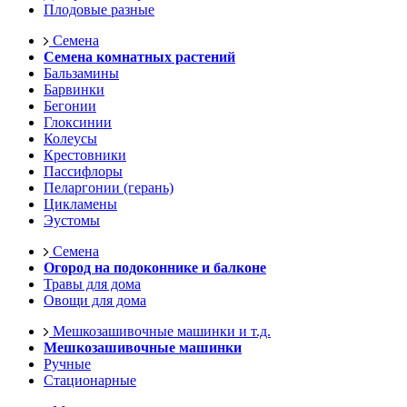
Плодовые разные
Семена
Семена комнатных растений
Бальзамины
Барвинки
Бегонии
Глоксинии
Колеусы
Крестовники
Пассифлоры
Пеларгонии (герань)
Цикламены
Эустомы
Семена
Огород на подоконнике и балконе
Травы для дома
Овощи для дома
Мешкозашивочные машинки и т.д.
Мешкозашивочные машинки
Ручные
Стационарные