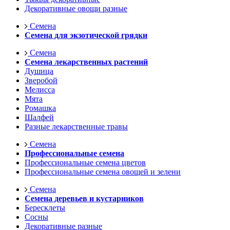
Декоративные овощи разные
Семена
Семена для экзотической грядки
Семена
Семена лекарственных растений
Душица
Зверобой
Мелисса
Мята
Ромашка
Шалфей
Разные лекарственные травы
Семена
Профессиональные семена
Профессиональные семена цветов
Профессиональные семена овощей и зелени
Семена
Семена деревьев и кустарников
Бересклеты
Сосны
Декоративные разные