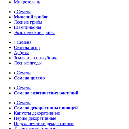
Микрозелень
Семена
Мицелий грибов
Лесные грибы
Шампиньоны
Экзотические грибы
Семена
Семена ягод
Арбузы
Земляника и клубника
Лесные ягоды
Семена
Семена цветов
Семена
Семена экзотических растений
Семена
Семена декоративных овощей
Капусты декоративные
Перцы декоративные
Подсолнечники декоративные
Тыквы декоративные