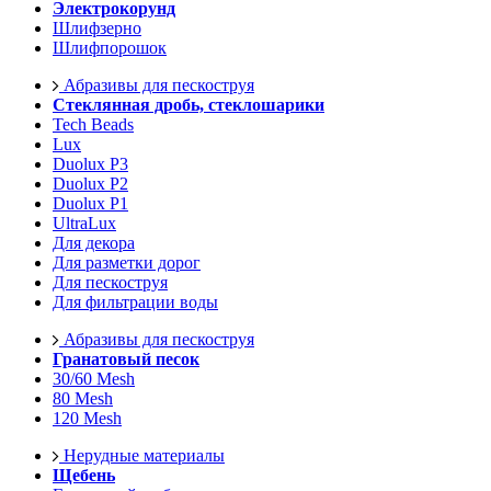
Электрокорунд
Шлифзерно
Шлифпорошок
Абразивы для пескоструя
Стеклянная дробь, стеклошарики
Tech Beads
Lux
Duolux P3
Duolux P2
Duolux P1
UltraLux
Для декора
Для разметки дорог
Для пескоструя
Для фильтрации воды
Абразивы для пескоструя
Гранатовый песок
30/60 Mesh
80 Mesh
120 Mesh
Нерудные материалы
Щебень