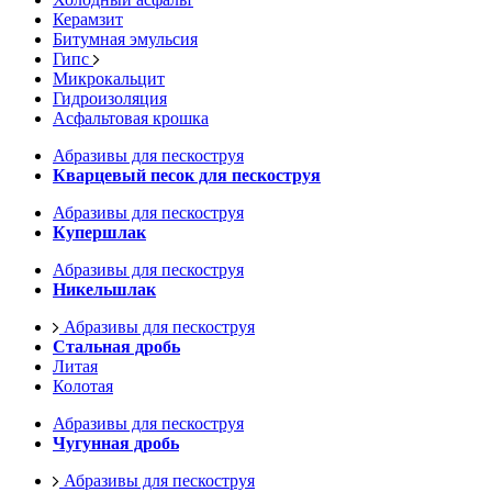
Керамзит
Битумная эмульсия
Гипс
Микрокальцит
Гидроизоляция
Асфальтовая крошка
Абразивы для пескоструя
Кварцевый песок для пескоструя
Абразивы для пескоструя
Купершлак
Абразивы для пескоструя
Никельшлак
Абразивы для пескоструя
Стальная дробь
Литая
Колотая
Абразивы для пескоструя
Чугунная дробь
Абразивы для пескоструя