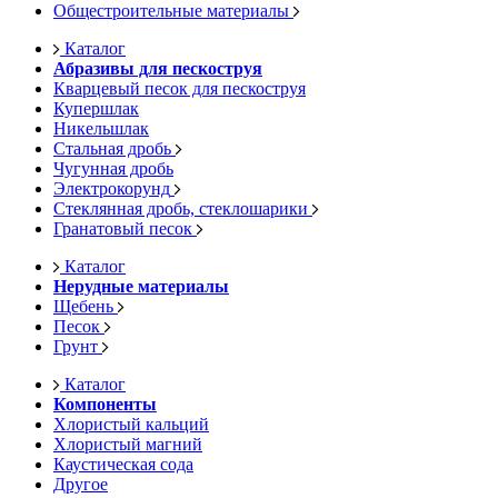
Общестроительные материалы
Каталог
Абразивы для пескоструя
Кварцевый песок для пескоструя
Купершлак
Никельшлак
Стальная дробь
Чугунная дробь
Электрокорунд
Стеклянная дробь, стеклошарики
Гранатовый песок
Каталог
Нерудные материалы
Щебень
Песок
Грунт
Каталог
Компоненты
Хлористый кальций
Хлористый магний
Каустическая сода
Другое