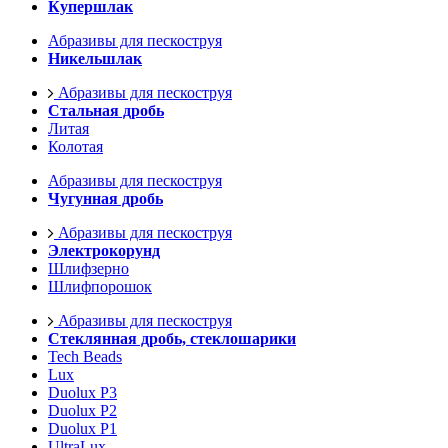
Купершлак
Абразивы для пескоструя
Никельшлак
Абразивы для пескоструя
Стальная дробь
Литая
Колотая
Абразивы для пескоструя
Чугунная дробь
Абразивы для пескоструя
Электрокорунд
Шлифзерно
Шлифпорошок
Абразивы для пескоструя
Стеклянная дробь, стеклошарики
Tech Beads
Lux
Duolux P3
Duolux P2
Duolux P1
UltraLux