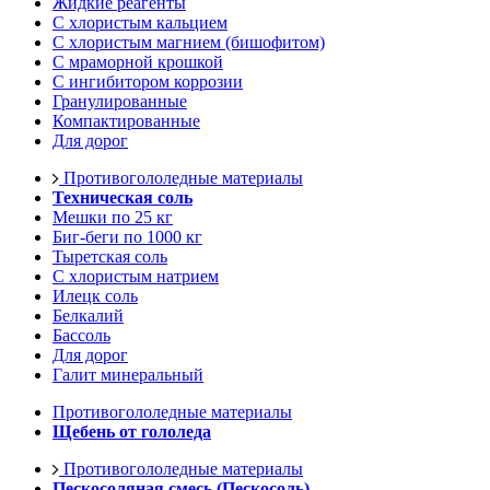
Жидкие реагенты
С хлористым кальцием
С хлористым магнием (бишофитом)
С мраморной крошкой
С ингибитором коррозии
Гранулированные
Компактированные
Для дорог
Противогололедные материалы
Техническая соль
Мешки по 25 кг
Биг-беги по 1000 кг
Тыретская соль
С хлористым натрием
Илецк соль
Белкалий
Бассоль
Для дорог
Галит минеральный
Противогололедные материалы
Щебень от гололеда
Противогололедные материалы
Пескосоляная смесь (Пескосоль)