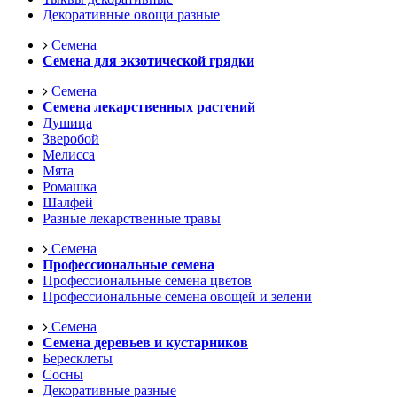
Декоративные овощи разные
Семена
Семена для экзотической грядки
Семена
Семена лекарственных растений
Душица
Зверобой
Мелисса
Мята
Ромашка
Шалфей
Разные лекарственные травы
Семена
Профессиональные семена
Профессиональные семена цветов
Профессиональные семена овощей и зелени
Семена
Семена деревьев и кустарников
Бересклеты
Сосны
Декоративные разные