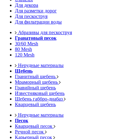
Для декора
Для разметки дорог
Для пескоструя
Для фильтрации воды
Абразивы для пескоструя
Гранатовый песок
30/60 Mesh
80 Mesh
120 Mesh
Нерудные материалы
Щебень
Гранитный щебень
Мраморный щебень
Гравийный щебень
Известняковый щебень
Щебень габбро-диабаз
Кварцевый щебень
Нерудные материалы
Песок
Кварцевый песок
Речной песок
Карьерный песок