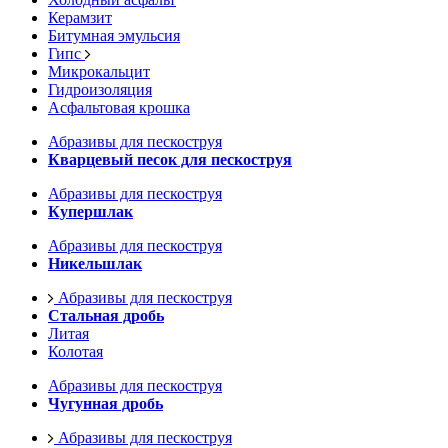
Керамзит
Битумная эмульсия
Гипс
Микрокальцит
Гидроизоляция
Асфальтовая крошка
Абразивы для пескоструя
Кварцевый песок для пескоструя
Абразивы для пескоструя
Купершлак
Абразивы для пескоструя
Никельшлак
Абразивы для пескоструя
Стальная дробь
Литая
Колотая
Абразивы для пескоструя
Чугунная дробь
Абразивы для пескоструя