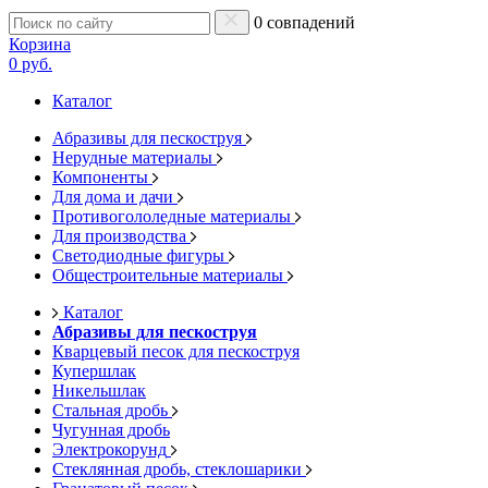
0 совпадений
Корзина
0 руб.
Каталог
Абразивы для пескоструя
Нерудные материалы
Компоненты
Для дома и дачи
Противогололедные материалы
Для производства
Светодиодные фигуры
Общестроительные материалы
Каталог
Абразивы для пескоструя
Кварцевый песок для пескоструя
Купершлак
Никельшлак
Стальная дробь
Чугунная дробь
Электрокорунд
Стеклянная дробь, стеклошарики