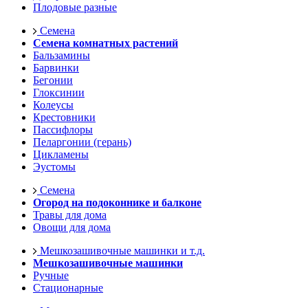
Плодовые разные
Семена
Семена комнатных растений
Бальзамины
Барвинки
Бегонии
Глоксинии
Колеусы
Крестовники
Пассифлоры
Пеларгонии (герань)
Цикламены
Эустомы
Семена
Огород на подоконнике и балконе
Травы для дома
Овощи для дома
Мешкозашивочные машинки и т.д.
Мешкозашивочные машинки
Ручные
Стационарные