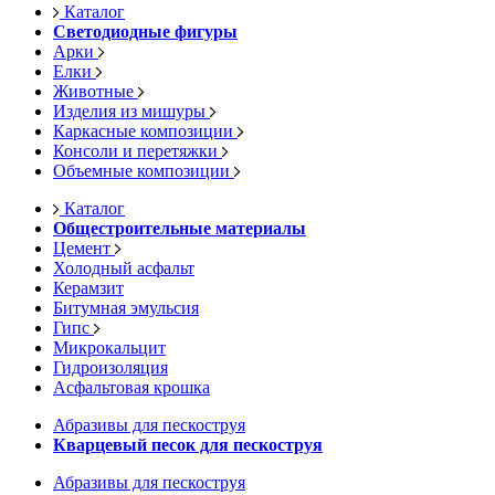
Каталог
Светодиодные фигуры
Арки
Елки
Животные
Изделия из мишуры
Каркасные композиции
Консоли и перетяжки
Объемные композиции
Каталог
Общестроительные материалы
Цемент
Холодный асфальт
Керамзит
Битумная эмульсия
Гипс
Микрокальцит
Гидроизоляция
Асфальтовая крошка
Абразивы для пескоструя
Кварцевый песок для пескоструя
Абразивы для пескоструя