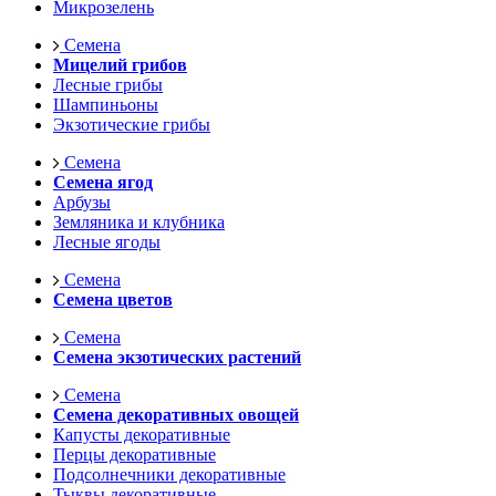
Микрозелень
Семена
Мицелий грибов
Лесные грибы
Шампиньоны
Экзотические грибы
Семена
Семена ягод
Арбузы
Земляника и клубника
Лесные ягоды
Семена
Семена цветов
Семена
Семена экзотических растений
Семена
Семена декоративных овощей
Капусты декоративные
Перцы декоративные
Подсолнечники декоративные
Тыквы декоративные