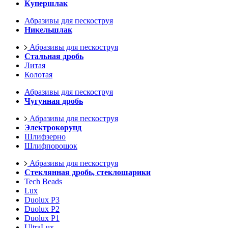
Купершлак
Абразивы для пескоструя
Никельшлак
Абразивы для пескоструя
Стальная дробь
Литая
Колотая
Абразивы для пескоструя
Чугунная дробь
Абразивы для пескоструя
Электрокорунд
Шлифзерно
Шлифпорошок
Абразивы для пескоструя
Стеклянная дробь, стеклошарики
Tech Beads
Lux
Duolux P3
Duolux P2
Duolux P1
UltraLux