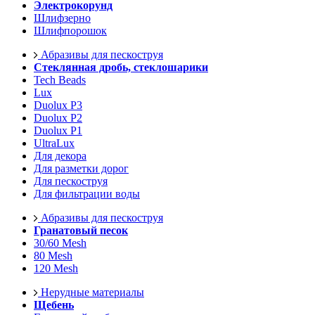
Электрокорунд
Шлифзерно
Шлифпорошок
Абразивы для пескоструя
Стеклянная дробь, стеклошарики
Tech Beads
Lux
Duolux P3
Duolux P2
Duolux P1
UltraLux
Для декора
Для разметки дорог
Для пескоструя
Для фильтрации воды
Абразивы для пескоструя
Гранатовый песок
30/60 Mesh
80 Mesh
120 Mesh
Нерудные материалы
Щебень