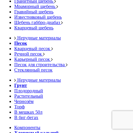
Гранитный щебень
Мраморный щебень
Гравийный щебень
Известняковый щебень
Щебень габбро-диабаз
Кварцевый щебень
Нерудные материалы
Песок
Кварцевый песок
Речной песок
Карьерный песок
Песок для строительства
Стеклянный песок
Нерудные материалы
Грунт
Плодородный
Растительный
Чернозём
Торф
В мешках 50л
В биг-бегах
Компоненты
Хлористый кальций