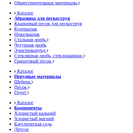
Общестроительные материалы
Каталог
Абразивы для пескоструя
Кварцевый песок для пескоструя
Купершлак
Никельшлак
Стальная дробь
Чугунная дробь
Электрокорунд
Стеклянная дробь, стеклошарики
Гранатовый песок
Каталог
Нерудные материалы
Щебень
Песок
Грунт
Каталог
Компоненты
Хлористый кальций
Хлористый магний
Каустическая сода
Другое