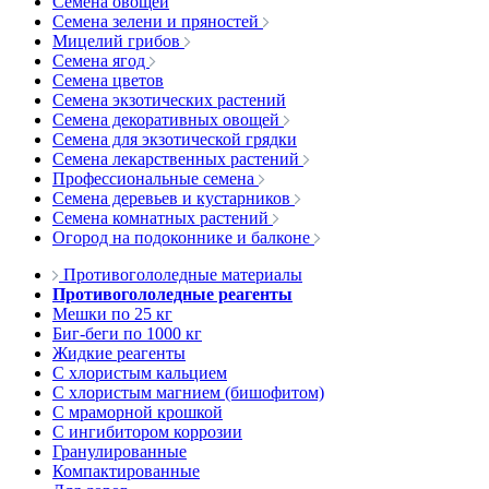
Семена овощей
Семена зелени и пряностей
Мицелий грибов
Семена ягод
Семена цветов
Семена экзотических растений
Семена декоративных овощей
Семена для экзотической грядки
Семена лекарственных растений
Профессиональные семена
Семена деревьев и кустарников
Семена комнатных растений
Огород на подоконнике и балконе
Противогололедные материалы
Противогололедные реагенты
Мешки по 25 кг
Биг-беги по 1000 кг
Жидкие реагенты
С хлористым кальцием
С хлористым магнием (бишофитом)
С мраморной крошкой
С ингибитором коррозии
Гранулированные
Компактированные