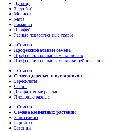
Душица
Зверобой
Мелисса
Мята
Ромашка
Шалфей
Разные лекарственные травы
Семена
Профессиональные семена
Профессиональные семена цветов
Профессиональные семена овощей и зелени
Семена
Семена деревьев и кустарников
Бересклеты
Сосны
Декоративные разные
Плодовые разные
Семена
Семена комнатных растений
Бальзамины
Барвинки
Бегонии