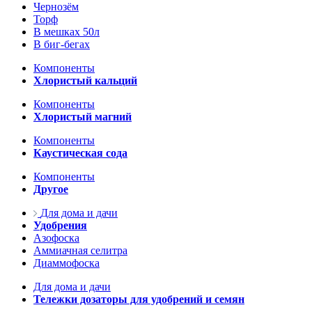
Чернозём
Торф
В мешках 50л
В биг-бегах
Компоненты
Хлористый кальций
Компоненты
Хлористый магний
Компоненты
Каустическая сода
Компоненты
Другое
Для дома и дачи
Удобрения
Азофоска
Аммиачная селитра
Диаммофоска
Для дома и дачи
Тележки дозаторы для удобрений и семян