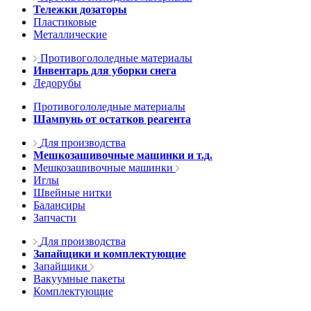
Тележки дозаторы
Пластиковые
Металлические
Противогололедные материалы
Инвентарь для уборки снега
Ледорубы
Противогололедные материалы
Шампунь от остатков реагента
Для производства
Мешкозашивочные машинки и т.д.
Мешкозашивочные машинки
Иглы
Швейные нитки
Балансиры
Запчасти
Для производства
Запайщики и комплектующие
Запайщики
Вакуумные пакеты
Комплектующие