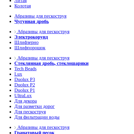
Литая
Колотая
Абразивы для пескоструя
Чугунная дробь
Абразивы для пескоструя
Электрокорунд
Шлифзерно
Шлифпорошок
Абразивы для пескоструя
Стеклянная дробь, стеклошарики
Tech Beads
Lux
Duolux P3
Duolux P2
Duolux P1
UltraLux
Для декора
Для разметки дорог
Для пескоструя
Для фильтрации воды
Абразивы для пескоструя
Гранатовый песок