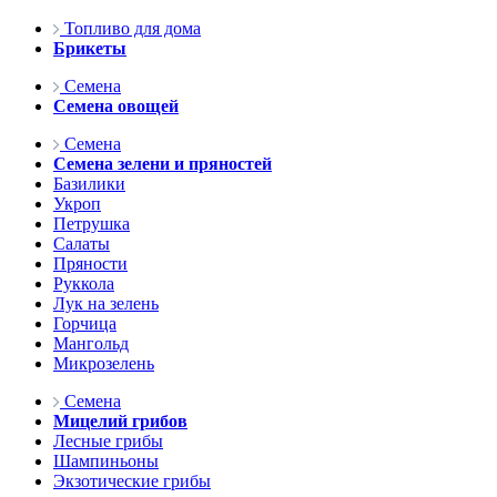
Топливо для дома
Брикеты
Семена
Семена овощей
Семена
Семена зелени и пряностей
Базилики
Укроп
Петрушка
Салаты
Пряности
Руккола
Лук на зелень
Горчица
Мангольд
Микрозелень
Семена
Мицелий грибов
Лесные грибы
Шампиньоны
Экзотические грибы