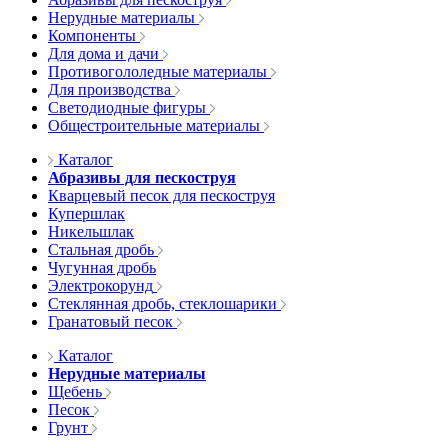
Нерудные материалы
Компоненты
Для дома и дачи
Противогололедные материалы
Для производства
Светодиодные фигуры
Общестроительные материалы
Каталог
Абразивы для пескоструя
Кварцевый песок для пескоструя
Купершлак
Никельшлак
Стальная дробь
Чугунная дробь
Электрокорунд
Стеклянная дробь, стеклошарики
Гранатовый песок
Каталог
Нерудные материалы
Щебень
Песок
Грунт