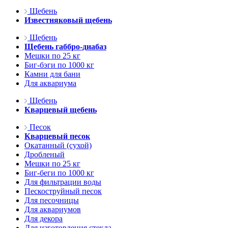
Щебень
Известняковый щебень
Щебень
Щебень габбро-диабаз
Мешки по 25 кг
Биг-бэги по 1000 кг
Камни для бани
Для аквариума
Щебень
Кварцевый щебень
Песок
Кварцевый песок
Окатанный (сухой)
Дробленый
Мешки по 25 кг
Биг-беги по 1000 кг
Для фильтрации воды
Пескоструйный песок
Для песочницы
Для аквариумов
Для декора
Для изготовления стекла