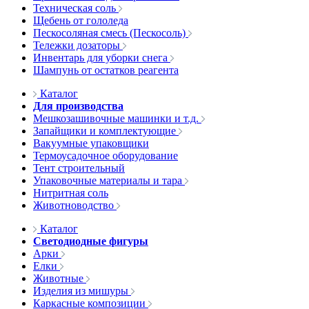
Техническая соль
Щебень от гололеда
Пескосоляная смесь (Пескосоль)
Тележки дозаторы
Инвентарь для уборки снега
Шампунь от остатков реагента
Каталог
Для производства
Мешкозашивочные машинки и т.д.
Запайщики и комплектующие
Вакуумные упаковщики
Термоусадочное оборудование
Тент строительный
Упаковочные материалы и тара
Нитритная соль
Животноводство
Каталог
Светодиодные фигуры
Арки
Елки
Животные
Изделия из мишуры
Каркасные композиции