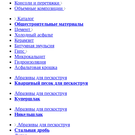
Консоли и перетяжки
Объемные композиции
Каталог
Общестроительные материалы
Цемент
Холодный асфальт
Керамзит
Битумная эмульсия
Гипс
Микрокальцит
Гидроизоляция
Асфальтовая крошка
Абразивы для пескоструя
Кварцевый песок для пескоструя
Абразивы для пескоструя
Купершлак
Абразивы для пескоструя
Никельшлак
Абразивы для пескоструя
Стальная дробь