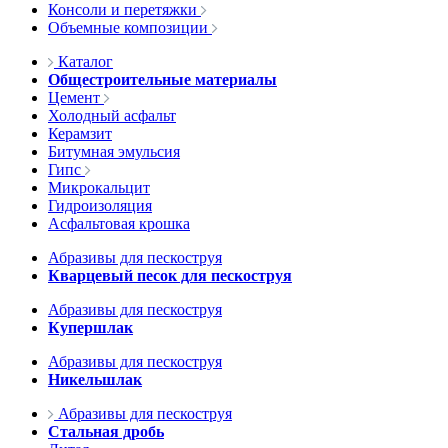
Консоли и перетяжки
Объемные композиции
Каталог
Общестроительные материалы
Цемент
Холодный асфальт
Керамзит
Битумная эмульсия
Гипс
Микрокальцит
Гидроизоляция
Асфальтовая крошка
Абразивы для пескоструя
Кварцевый песок для пескоструя
Абразивы для пескоструя
Купершлак
Абразивы для пескоструя
Никельшлак
Абразивы для пескоструя
Стальная дробь