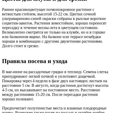
Раннее красивоцветущее почвопокровное растение с
ветвистым стеблем, высотой 15-22 см. Цветки сочной
ультрамариново-синей окраски собраны в рыхлые короткие
соцветия-завиток. Растения зимостойкие, хорошо переносят
пересадку в течение весны-лета в цветущем состоянии.
Великолепно смотрятся не только на клумбе, но и в горшке
или балконном ящике. На балконе или террасе незабудки
хороши в комбинации с другими двулетними растениями.
Долго стоит в срезке.
Правила посева и ухода
В мае-июне на рассадочные грядки в теплицу. Семена слегка
припудривают легкой почвой и уплотняют дощечкой.
Пикировка через 4 недели в фазе двух настоящих листьев на
расстояние 5 см. В августе, когда растения достигнут высоты
4-5 см, их высаживают на постоянное место. Расстояние
между растениями 15-20 см. После пересадки растения
хорошо поливают.
Предпочитает полутенистые места и влажные плодородные
почвы. Возможен также посев на рассаду в октябре-ноябре,