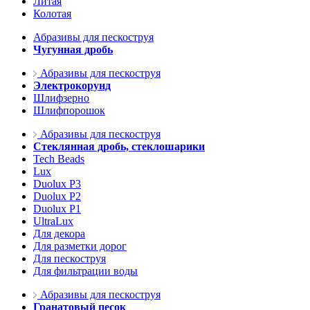
Литая
Колотая
Абразивы для пескоструя
Чугунная дробь
Абразивы для пескоструя
Электрокорунд
Шлифзерно
Шлифпорошок
Абразивы для пескоструя
Стеклянная дробь, стеклошарики
Tech Beads
Lux
Duolux P3
Duolux P2
Duolux P1
UltraLux
Для декора
Для разметки дорог
Для пескоструя
Для фильтрации воды
Абразивы для пескоструя
Гранатовый песок