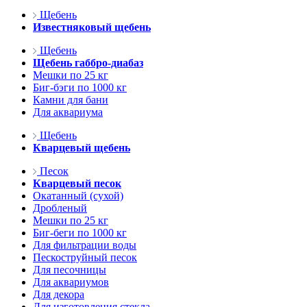
Щебень
Известняковый щебень
Щебень
Щебень габбро-диабаз
Мешки по 25 кг
Биг-бэги по 1000 кг
Камни для бани
Для аквариума
Щебень
Кварцевый щебень
Песок
Кварцевый песок
Окатанный (сухой)
Дробленый
Мешки по 25 кг
Биг-беги по 1000 кг
Для фильтрации воды
Пескоструйный песок
Для песочницы
Для аквариумов
Для декора
Для изготовления стекла