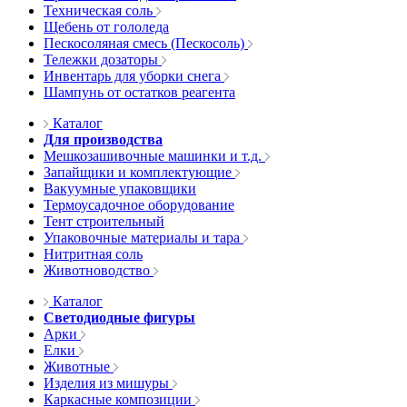
Техническая соль
Щебень от гололеда
Пескосоляная смесь (Пескосоль)
Тележки дозаторы
Инвентарь для уборки снега
Шампунь от остатков реагента
Каталог
Для производства
Мешкозашивочные машинки и т.д.
Запайщики и комплектующие
Вакуумные упаковщики
Термоусадочное оборудование
Тент строительный
Упаковочные материалы и тара
Нитритная соль
Животноводство
Каталог
Светодиодные фигуры
Арки
Елки
Животные
Изделия из мишуры
Каркасные композиции