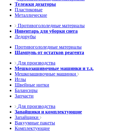
Тележки дозаторы
Пластиковые
Металлические
Противогололедные материалы
Инвентарь для уборки снега
Ледорубы
Противогололедные материалы
Шампунь от остатков реагента
Для производства
Мешкозашивочные машинки и т.д.
Мешкозашивочные машинки
Иглы
Швейные нитки
Балансиры
Запчасти
Для производства
Запайщики и комплектующие
Запайщики
Вакуумные пакеты
Комплектующие