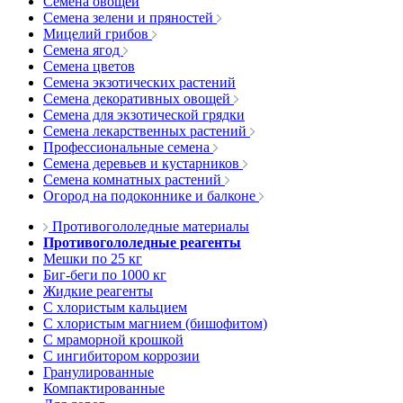
Семена овощей
Семена зелени и пряностей
Мицелий грибов
Семена ягод
Семена цветов
Семена экзотических растений
Семена декоративных овощей
Семена для экзотической грядки
Семена лекарственных растений
Профессиональные семена
Семена деревьев и кустарников
Семена комнатных растений
Огород на подоконнике и балконе
Противогололедные материалы
Противогололедные реагенты
Мешки по 25 кг
Биг-беги по 1000 кг
Жидкие реагенты
С хлористым кальцием
С хлористым магнием (бишофитом)
С мраморной крошкой
С ингибитором коррозии
Гранулированные
Компактированные