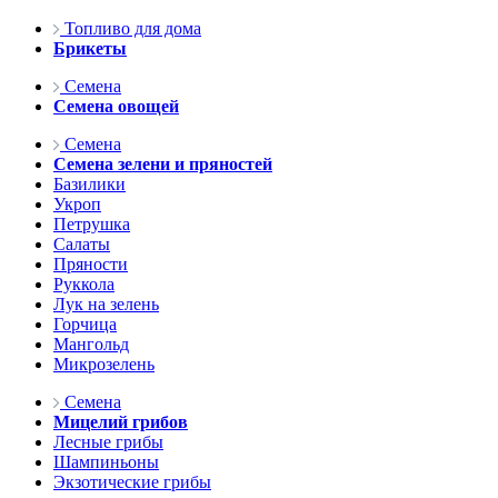
Топливо для дома
Брикеты
Семена
Семена овощей
Семена
Семена зелени и пряностей
Базилики
Укроп
Петрушка
Салаты
Пряности
Руккола
Лук на зелень
Горчица
Мангольд
Микрозелень
Семена
Мицелий грибов
Лесные грибы
Шампиньоны
Экзотические грибы