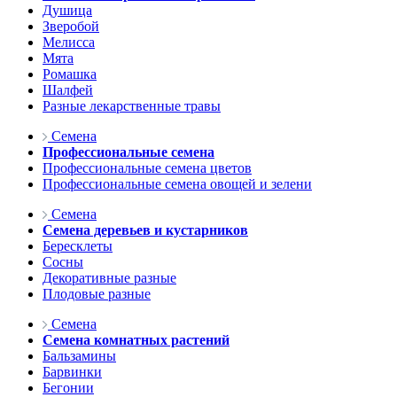
Душица
Зверобой
Мелисса
Мята
Ромашка
Шалфей
Разные лекарственные травы
Семена
Профессиональные семена
Профессиональные семена цветов
Профессиональные семена овощей и зелени
Семена
Семена деревьев и кустарников
Бересклеты
Сосны
Декоративные разные
Плодовые разные
Семена
Семена комнатных растений
Бальзамины
Барвинки
Бегонии