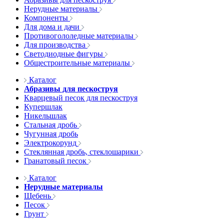
Нерудные материалы
Компоненты
Для дома и дачи
Противогололедные материалы
Для производства
Светодиодные фигуры
Общестроительные материалы
Каталог
Абразивы для пескоструя
Кварцевый песок для пескоструя
Купершлак
Никельшлак
Стальная дробь
Чугунная дробь
Электрокорунд
Стеклянная дробь, стеклошарики
Гранатовый песок
Каталог
Нерудные материалы
Щебень
Песок
Грунт