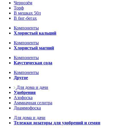
Чернозём
Торф
В мешках 50л
В биг-бегах
Компоненты
Хлористый кальций
Компоненты
Хлористый магний
Компоненты
Каустическая сода
Компоненты
Другое
Для дома и дачи
Удобрения
Азофоска
Аммиачная селитра
Диаммофоска
Для дома и дачи
Тележки дозаторы для удобрений и семян