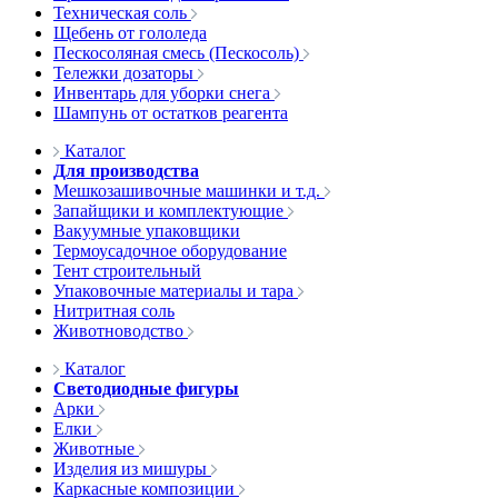
Техническая соль
Щебень от гололеда
Пескосоляная смесь (Пескосоль)
Тележки дозаторы
Инвентарь для уборки снега
Шампунь от остатков реагента
Каталог
Для производства
Мешкозашивочные машинки и т.д.
Запайщики и комплектующие
Вакуумные упаковщики
Термоусадочное оборудование
Тент строительный
Упаковочные материалы и тара
Нитритная соль
Животноводство
Каталог
Светодиодные фигуры
Арки
Елки
Животные
Изделия из мишуры
Каркасные композиции