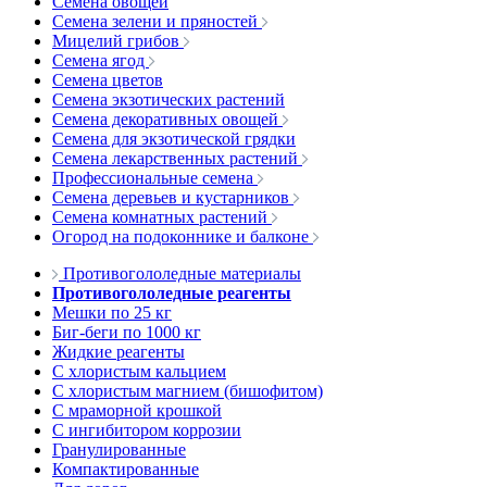
Семена овощей
Семена зелени и пряностей
Мицелий грибов
Семена ягод
Семена цветов
Семена экзотических растений
Семена декоративных овощей
Семена для экзотической грядки
Семена лекарственных растений
Профессиональные семена
Семена деревьев и кустарников
Семена комнатных растений
Огород на подоконнике и балконе
Противогололедные материалы
Противогололедные реагенты
Мешки по 25 кг
Биг-беги по 1000 кг
Жидкие реагенты
С хлористым кальцием
С хлористым магнием (бишофитом)
С мраморной крошкой
С ингибитором коррозии
Гранулированные
Компактированные