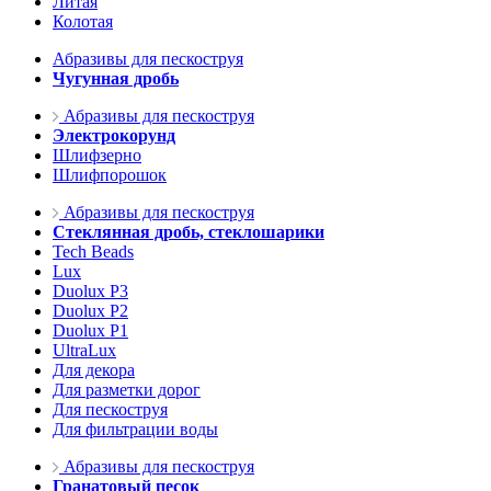
Литая
Колотая
Абразивы для пескоструя
Чугунная дробь
Абразивы для пескоструя
Электрокорунд
Шлифзерно
Шлифпорошок
Абразивы для пескоструя
Стеклянная дробь, стеклошарики
Tech Beads
Lux
Duolux P3
Duolux P2
Duolux P1
UltraLux
Для декора
Для разметки дорог
Для пескоструя
Для фильтрации воды
Абразивы для пескоструя
Гранатовый песок