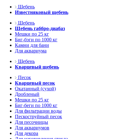
Щебень
Известняковый щебень
Щебень
Щебень габбро-диабаз
Мешки по 25 кг
Биг-бэги по 1000 кг
Камни для бани
Для аквариума
Щебень
Кварцевый щебень
Песок
Кварцевый песок
Окатанный (сухой)
Дробленый
Мешки по 25 кг
Биг-беги по 1000 кг
Для фильтрации воды
Пескоструйный песок
Для песочницы
Для аквариумов
Для декора
Для изготовления стекла