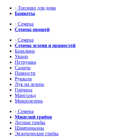
Топливо для дома
Брикеты
Семена
Семена овощей
Семена
Семена зелени и пряностей
Базилики
Укроп
Петрушка
Салаты
Пряности
Руккола
Лук на зелень
Горчица
Мангольд
Микрозелень
Семена
Мицелий грибов
Лесные грибы
Шампиньоны
Экзотические грибы