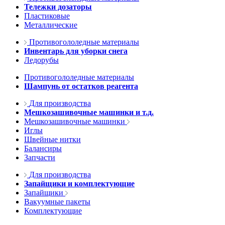
Тележки дозаторы
Пластиковые
Металлические
Противогололедные материалы
Инвентарь для уборки снега
Ледорубы
Противогололедные материалы
Шампунь от остатков реагента
Для производства
Мешкозашивочные машинки и т.д.
Мешкозашивочные машинки
Иглы
Швейные нитки
Балансиры
Запчасти
Для производства
Запайщики и комплектующие
Запайщики
Вакуумные пакеты
Комплектующие