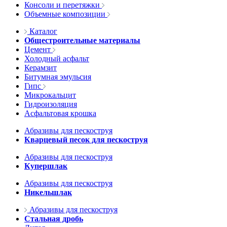
Консоли и перетяжки
Объемные композиции
Каталог
Общестроительные материалы
Цемент
Холодный асфальт
Керамзит
Битумная эмульсия
Гипс
Микрокальцит
Гидроизоляция
Асфальтовая крошка
Абразивы для пескоструя
Кварцевый песок для пескоструя
Абразивы для пескоструя
Купершлак
Абразивы для пескоструя
Никельшлак
Абразивы для пескоструя
Стальная дробь