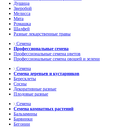
Душица
Зверобой
Мелисса
Мята
Ромашка
Шалфей
Разные лекарственные травы
Семена
Профессиональные семена
Профессиональные семена цветов
Профессиональные семена овощей и зелени
Семена
Семена деревьев и кустарников
Бересклеты
Сосны
Декоративные разные
Плодовые разные
Семена
Семена комнатных растений
Бальзамины
Барвинки
Бегонии