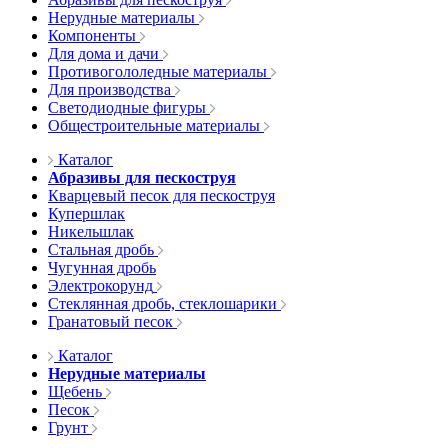
Нерудные материалы
Компоненты
Для дома и дачи
Противогололедные материалы
Для производства
Светодиодные фигуры
Общестроительные материалы
Каталог
Абразивы для пескоструя
Кварцевый песок для пескоструя
Купершлак
Никельшлак
Стальная дробь
Чугунная дробь
Электрокорунд
Стеклянная дробь, стеклошарики
Гранатовый песок
Каталог
Нерудные материалы
Щебень
Песок
Грунт