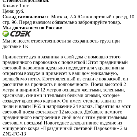
Стоимость доставки:
Кол-во:
1
шт.
Цена:
руб.
Склад самовывоза:
г. Москва, 2-й Южнопортовый проезд, 10
стр. 96. Перед выездом обязательно забронируйте товар.
Мы доставляем по России:
Мы не несем ответственности за сохранность груза при
доставке ТК
Привнесите дух праздника в свой дом с помощью этого
праздничного паровозика с подсветкой! Этот праздничный
световой паровозик идеально подходит для украшения на
открытом воздухе и привнесет в ваш дом уникальную,
волшебную нотку. Изготовленный из стали с покраской, он
рассчитан на прочность и долговечность. Поезд высотой 2
метра и шириной 12 метров оснащен желтыми, зелеными,
красными, синими и теплыми белыми огнями, которые
создадут красивую картину. Он имеет степень защиты от
пыли и влаги IP65 и напряжение 24 вольта. Гарантия на этот
световой поезд составляет 12 месяцев. Добавьте немного
праздничного настроения в свой дом с этим удивительным
световым поездом! Новогоднее декоративное изделие из
мишурного ковра «Праздничный световой Паровозик» 2 м —
ZN2-FO-13