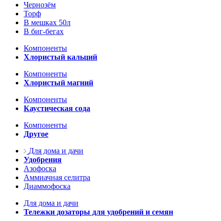
Чернозём
Торф
В мешках 50л
В биг-бегах
Компоненты
Хлористый кальций
Компоненты
Хлористый магний
Компоненты
Каустическая сода
Компоненты
Другое
Для дома и дачи
Удобрения
Азофоска
Аммиачная селитра
Диаммофоска
Для дома и дачи
Тележки дозаторы для удобрений и семян