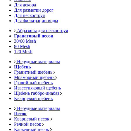
Для декора
Для разметки дорог
Для пескоструя
Для фильтрации воды
Абразивы для пескоструя
Гранатовый песок
30/60 Mesh
80 Mesh
120 Mesh
Нерудные материалы
Щебень
Гранитный щебень
Мраморный щебень
Гравийный щебень
Известняковый щебень
Щебень габбро-диабаз
Кварцевый щебень
Нерудные материалы
Песок
Кварцевый песок
Речной песок
Карьерный песок