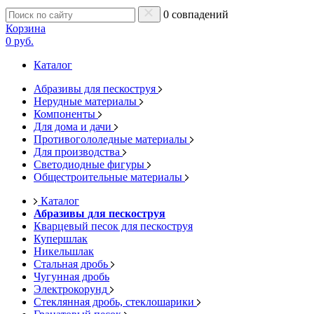
0 совпадений
Корзина
0 руб.
Каталог
Абразивы для пескоструя
Нерудные материалы
Компоненты
Для дома и дачи
Противогололедные материалы
Для производства
Светодиодные фигуры
Общестроительные материалы
Каталог
Абразивы для пескоструя
Кварцевый песок для пескоструя
Купершлак
Никельшлак
Стальная дробь
Чугунная дробь
Электрокорунд
Стеклянная дробь, стеклошарики