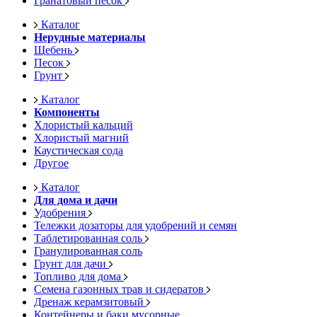
Гранатовый песок
Каталог
Нерудные материалы
Щебень
Песок
Грунт
Каталог
Компоненты
Хлористый кальций
Хлористый магний
Каустическая сода
Другое
Каталог
Для дома и дачи
Удобрения
Тележки дозаторы для удобрений и семян
Таблетированная соль
Гранулированная соль
Грунт для дачи
Топливо для дома
Семена газонных трав и сидератов
Дренаж керамзитовый
Контейнеры и баки мусорные