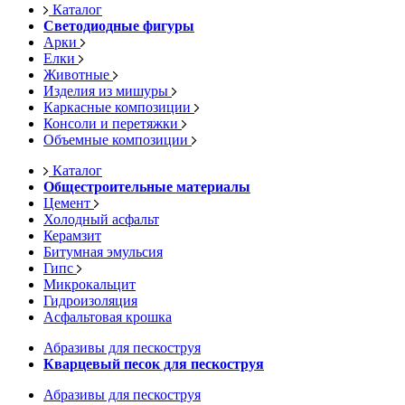
Каталог
Светодиодные фигуры
Арки
Елки
Животные
Изделия из мишуры
Каркасные композиции
Консоли и перетяжки
Объемные композиции
Каталог
Общестроительные материалы
Цемент
Холодный асфальт
Керамзит
Битумная эмульсия
Гипс
Микрокальцит
Гидроизоляция
Асфальтовая крошка
Абразивы для пескоструя
Кварцевый песок для пескоструя
Абразивы для пескоструя