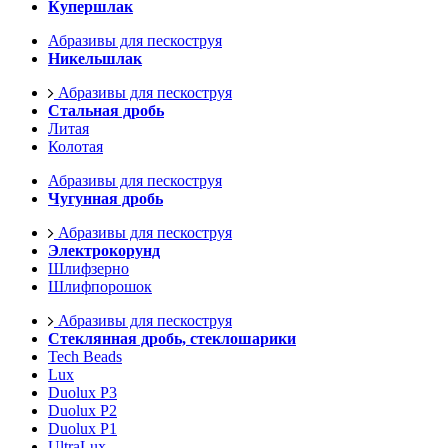
Купершлак
Абразивы для пескоструя
Никельшлак
Абразивы для пескоструя
Стальная дробь
Литая
Колотая
Абразивы для пескоструя
Чугунная дробь
Абразивы для пескоструя
Электрокорунд
Шлифзерно
Шлифпорошок
Абразивы для пескоструя
Стеклянная дробь, стеклошарики
Tech Beads
Lux
Duolux P3
Duolux P2
Duolux P1
UltraLux