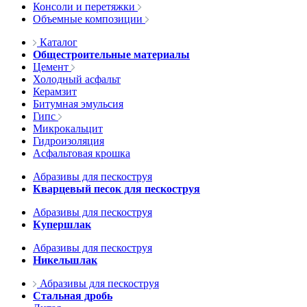
Консоли и перетяжки
Объемные композиции
Каталог
Общестроительные материалы
Цемент
Холодный асфальт
Керамзит
Битумная эмульсия
Гипс
Микрокальцит
Гидроизоляция
Асфальтовая крошка
Абразивы для пескоструя
Кварцевый песок для пескоструя
Абразивы для пескоструя
Купершлак
Абразивы для пескоструя
Никельшлак
Абразивы для пескоструя
Стальная дробь