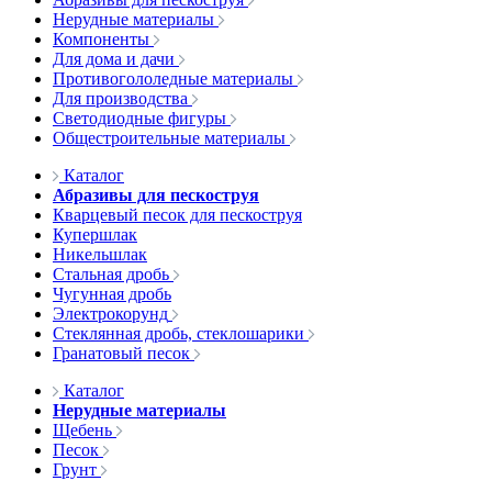
Нерудные материалы
Компоненты
Для дома и дачи
Противогололедные материалы
Для производства
Светодиодные фигуры
Общестроительные материалы
Каталог
Абразивы для пескоструя
Кварцевый песок для пескоструя
Купершлак
Никельшлак
Стальная дробь
Чугунная дробь
Электрокорунд
Стеклянная дробь, стеклошарики
Гранатовый песок
Каталог
Нерудные материалы
Щебень
Песок
Грунт