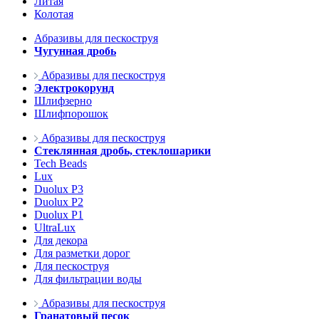
Литая
Колотая
Абразивы для пескоструя
Чугунная дробь
Абразивы для пескоструя
Электрокорунд
Шлифзерно
Шлифпорошок
Абразивы для пескоструя
Стеклянная дробь, стеклошарики
Tech Beads
Lux
Duolux P3
Duolux P2
Duolux P1
UltraLux
Для декора
Для разметки дорог
Для пескоструя
Для фильтрации воды
Абразивы для пескоструя
Гранатовый песок