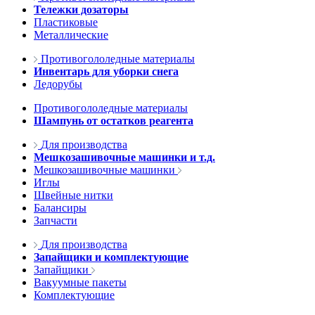
Тележки дозаторы
Пластиковые
Металлические
Противогололедные материалы
Инвентарь для уборки снега
Ледорубы
Противогололедные материалы
Шампунь от остатков реагента
Для производства
Мешкозашивочные машинки и т.д.
Мешкозашивочные машинки
Иглы
Швейные нитки
Балансиры
Запчасти
Для производства
Запайщики и комплектующие
Запайщики
Вакуумные пакеты
Комплектующие