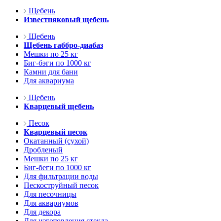
Щебень
Известняковый щебень
Щебень
Щебень габбро-диабаз
Мешки по 25 кг
Биг-бэги по 1000 кг
Камни для бани
Для аквариума
Щебень
Кварцевый щебень
Песок
Кварцевый песок
Окатанный (сухой)
Дробленый
Мешки по 25 кг
Биг-беги по 1000 кг
Для фильтрации воды
Пескоструйный песок
Для песочницы
Для аквариумов
Для декора
Для изготовления стекла