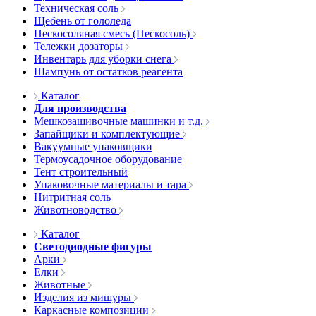
Техническая соль
Щебень от гололеда
Пескосоляная смесь (Пескосоль)
Тележки дозаторы
Инвентарь для уборки снега
Шампунь от остатков реагента
Каталог
Для производства
Мешкозашивочные машинки и т.д.
Запайщики и комплектующие
Вакуумные упаковщики
Термоусадочное оборудование
Тент строительный
Упаковочные материалы и тара
Нитритная соль
Животноводство
Каталог
Светодиодные фигуры
Арки
Елки
Животные
Изделия из мишуры
Каркасные композиции