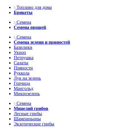
Топливо для дома
Брикеты
Семена
Семена овощей
Семена
Семена зелени и пряностей
Базилики
Укроп
Петрушка
Салаты
Пряности
Руккола
Лук на зелень
Горчица
Мангольд
Микрозелень
Семена
Мицелий грибов
Лесные грибы
Шампиньоны
Экзотические грибы