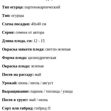
Тип огурца:
партенокарпический
Тип:
огурцы
Схема посадки:
40х40 см
Серия:
семена от автора
Длина плода, см:
12 - 15
Окраска мякоти плода:
светло-зеленая
Форма плода:
цилиндрическая
Окраска плода:
зеленая
Посев на рассаду:
май
Урожай:
июнь / июль / август
Выращивание:
парник / теплица / улица
Посев в грунт:
май / июнь
Сорт или гибрид:
гибрид f1