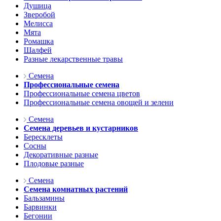
Душица
Зверобой
Мелисса
Мята
Ромашка
Шалфей
Разные лекарственные травы
Семена
Профессиональные семена
Профессиональные семена цветов
Профессиональные семена овощей и зелени
Семена
Семена деревьев и кустарников
Бересклеты
Сосны
Декоративные разные
Плодовые разные
Семена
Семена комнатных растений
Бальзамины
Барвинки
Бегонии