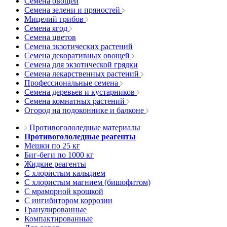
Семена овощей
Семена зелени и пряностей
Мицелий грибов
Семена ягод
Семена цветов
Семена экзотических растений
Семена декоративных овощей
Семена для экзотической грядки
Семена лекарственных растений
Профессиональные семена
Семена деревьев и кустарников
Семена комнатных растений
Огород на подоконнике и балконе
Противогололедные материалы
Противогололедные реагенты
Мешки по 25 кг
Биг-беги по 1000 кг
Жидкие реагенты
С хлористым кальцием
С хлористым магнием (бишофитом)
С мраморной крошкой
С ингибитором коррозии
Гранулированные
Компактированные