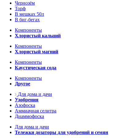
Чернозём
Торф
В мешках 50л
В биг-бегах
Компоненты
Хлористый кальций
Компоненты
Хлористый магний
Компоненты
Каустическая сода
Компоненты
Другое
Для дома и дачи
Удобрения
Азофоска
Аммиачная селитра
Диаммофоска
Для дома и дачи
Тележки дозаторы для удобрений и семян