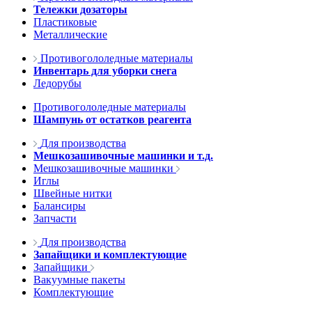
Тележки дозаторы
Пластиковые
Металлические
Противогололедные материалы
Инвентарь для уборки снега
Ледорубы
Противогололедные материалы
Шампунь от остатков реагента
Для производства
Мешкозашивочные машинки и т.д.
Мешкозашивочные машинки
Иглы
Швейные нитки
Балансиры
Запчасти
Для производства
Запайщики и комплектующие
Запайщики
Вакуумные пакеты
Комплектующие