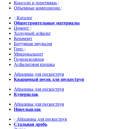
Консоли и перетяжки
Объемные композиции
Каталог
Общестроительные материалы
Цемент
Холодный асфальт
Керамзит
Битумная эмульсия
Гипс
Микрокальцит
Гидроизоляция
Асфальтовая крошка
Абразивы для пескоструя
Кварцевый песок для пескоструя
Абразивы для пескоструя
Купершлак
Абразивы для пескоструя
Никельшлак
Абразивы для пескоструя
Стальная дробь