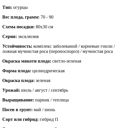
Тип:
огурцы
Вес плода, грамм:
70 - 90
Схема посадки:
80х30 см
Серия:
эксклюзив
Устойчивость:
комплекс заболеваний / корневые гнили /
ложная мучнистая роса (пероноспороз) / мучнистая роса
Окраска мякоти плода:
светло-зеленая
Форма плода:
цилиндрическая
Окраска плода:
зеленая
Урожай:
июль / август / сентябрь
Выращивание:
парник / теплица
Посев в грунт:
май / июнь
Сорт или гибрид:
гибрид f1