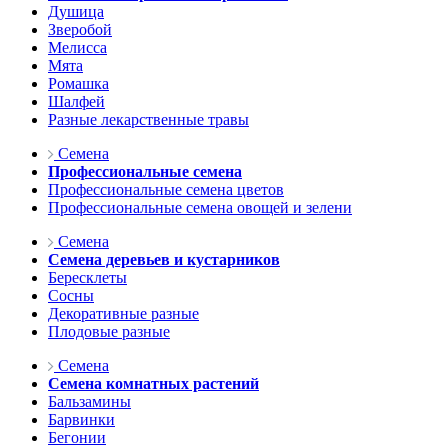
Душица
Зверобой
Мелисса
Мята
Ромашка
Шалфей
Разные лекарственные травы
Семена
Профессиональные семена
Профессиональные семена цветов
Профессиональные семена овощей и зелени
Семена
Семена деревьев и кустарников
Бересклеты
Сосны
Декоративные разные
Плодовые разные
Семена
Семена комнатных растений
Бальзамины
Барвинки
Бегонии