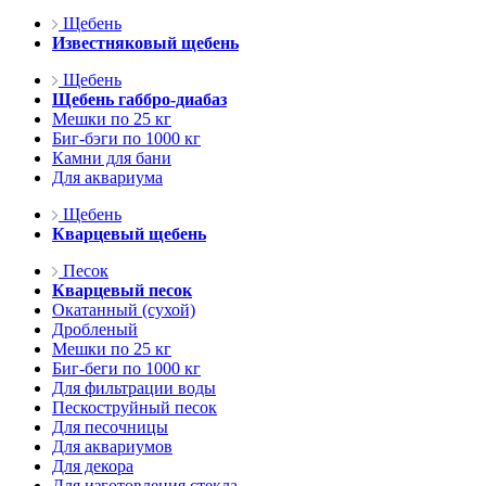
Щебень
Известняковый щебень
Щебень
Щебень габбро-диабаз
Мешки по 25 кг
Биг-бэги по 1000 кг
Камни для бани
Для аквариума
Щебень
Кварцевый щебень
Песок
Кварцевый песок
Окатанный (сухой)
Дробленый
Мешки по 25 кг
Биг-беги по 1000 кг
Для фильтрации воды
Пескоструйный песок
Для песочницы
Для аквариумов
Для декора
Для изготовления стекла