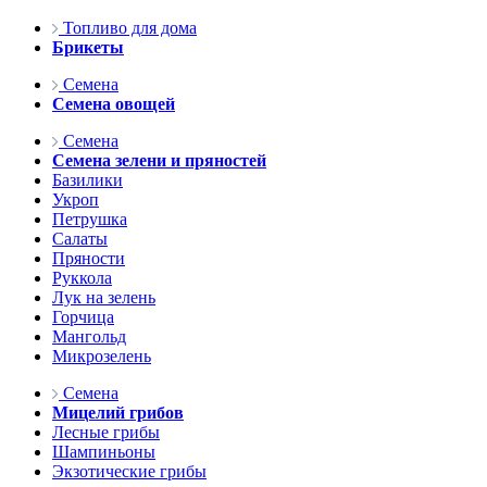
Топливо для дома
Брикеты
Семена
Семена овощей
Семена
Семена зелени и пряностей
Базилики
Укроп
Петрушка
Салаты
Пряности
Руккола
Лук на зелень
Горчица
Мангольд
Микрозелень
Семена
Мицелий грибов
Лесные грибы
Шампиньоны
Экзотические грибы