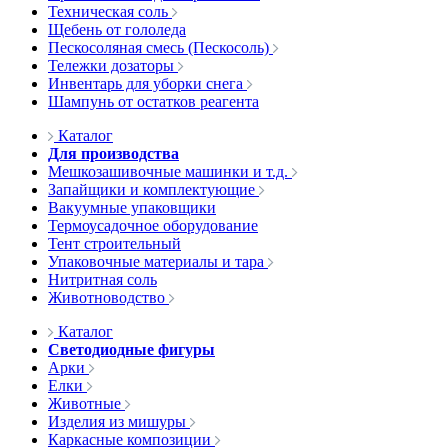
Техническая соль
Щебень от гололеда
Пескосоляная смесь (Пескосоль)
Тележки дозаторы
Инвентарь для уборки снега
Шампунь от остатков реагента
Каталог
Для производства
Мешкозашивочные машинки и т.д.
Запайщики и комплектующие
Вакуумные упаковщики
Термоусадочное оборудование
Тент строительный
Упаковочные материалы и тара
Нитритная соль
Животноводство
Каталог
Светодиодные фигуры
Арки
Елки
Животные
Изделия из мишуры
Каркасные композиции