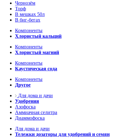
Чернозём
Торф
В мешках 50л
В биг-бегах
Компоненты
Хлористый кальций
Компоненты
Хлористый магний
Компоненты
Каустическая сода
Компоненты
Другое
Для дома и дачи
Удобрения
Азофоска
Аммиачная селитра
Диаммофоска
Для дома и дачи
Тележки дозаторы для удобрений и семян