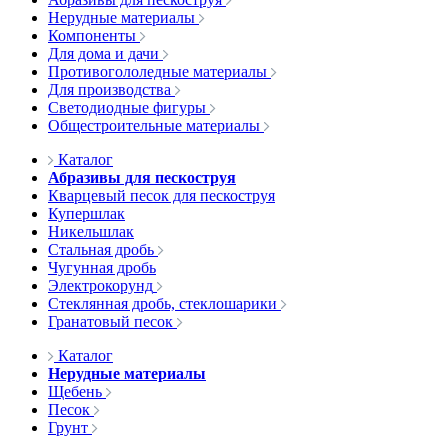
Нерудные материалы
Компоненты
Для дома и дачи
Противогололедные материалы
Для производства
Светодиодные фигуры
Общестроительные материалы
Каталог
Абразивы для пескоструя
Кварцевый песок для пескоструя
Купершлак
Никельшлак
Стальная дробь
Чугунная дробь
Электрокорунд
Стеклянная дробь, стеклошарики
Гранатовый песок
Каталог
Нерудные материалы
Щебень
Песок
Грунт