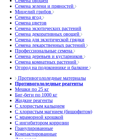
Семена овощей
Семена зелени и пряностей
Мицелий грибов
Семена ягод
Семена цветов
Семена экзотических растений
Семена декоративных овощей
Семена для экзотической грядки
Семена лекарственных растений
Профессиональные семена
Семена деревьев и кустарников
Семена комнатных растений
Огород на подоконнике и балконе
Противогололедные материалы
Противогололедные реагенты
Мешки по 25 кг
Биг-беги по 1000 кг
Жидкие реагенты
С хлористым кальцием
С хлористым магнием (бишофитом)
С мраморной крошкой
С ингибитором коррозии
Гранулированные
Компактированные