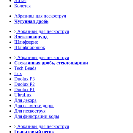
Литая
Колотая
Абразивы для пескоструя
Чугунная дробь
Абразивы для пескоструя
Электрокорунд
Шлифзерно
Шлифпорошок
Абразивы для пескоструя
Стеклянная дробь, стеклошарики
Tech Beads
Lux
Duolux P3
Duolux P2
Duolux P1
UltraLux
Для декора
Для разметки дорог
Для пескоструя
Для фильтрации воды
Абразивы для пескоструя
Гранатовый песок