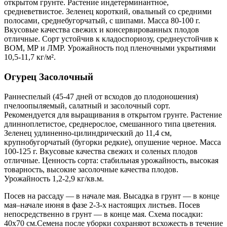
открытом грунте. Растение индетерминантное,
средневетвистое. Зеленец короткий, овальный со средними
полосами, среднебугорчатый, с шипами. Масса 80-100 г.
Вкусовые качества свежих и консервированных плодов
отличные. Сорт устойчив к кладоспориозу, среднеустойчив к
ВОМ, МР и ЛМР. Урожайность под пленочными укрытиями
10,5-11,7 кг/м².
Огурец Засолочный
Раннеспелый (45-47 дней от всходов до плодоношения)
пчелоопыляемый, салатный и засолочный сорт.
Рекомендуется для выращивания в открытом грунте. Растение
длинноплетистое, среднерослое, смешанного типа цветения.
Зеленец удлиненно-цилиндрический до 11,4 см,
крупнобугорчатый (бугорки редкие), опушение черное. Масса
100-125 г. Вкусовые качества свежих и соленых плодов
отличные. Ценность сорта: стабильная урожайность, высокая
товарность, высокие засолочные качества плодов.
Урожайность 1,2-2,9 кг/кв.м.
Посев на рассаду — в начале мая. Высадка в грунт — в конце
мая–начале июня в фазе 2-3-х настоящих листьев. Посев
непосредственно в грунт — в конце мая. Схема посадки:
40х70 см.Семена после уборки сохраняют всхожесть в течение