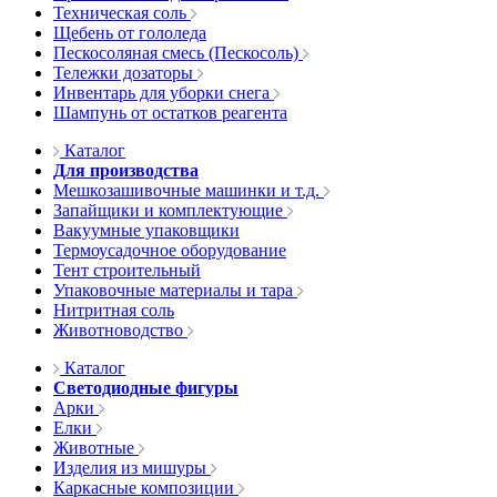
Техническая соль
Щебень от гололеда
Пескосоляная смесь (Пескосоль)
Тележки дозаторы
Инвентарь для уборки снега
Шампунь от остатков реагента
Каталог
Для производства
Мешкозашивочные машинки и т.д.
Запайщики и комплектующие
Вакуумные упаковщики
Термоусадочное оборудование
Тент строительный
Упаковочные материалы и тара
Нитритная соль
Животноводство
Каталог
Светодиодные фигуры
Арки
Елки
Животные
Изделия из мишуры
Каркасные композиции