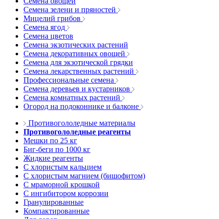
Семена овощей
Семена зелени и пряностей
Мицелий грибов
Семена ягод
Семена цветов
Семена экзотических растений
Семена декоративных овощей
Семена для экзотической грядки
Семена лекарственных растений
Профессиональные семена
Семена деревьев и кустарников
Семена комнатных растений
Огород на подоконнике и балконе
Противогололедные материалы
Противогололедные реагенты
Мешки по 25 кг
Биг-беги по 1000 кг
Жидкие реагенты
С хлористым кальцием
С хлористым магнием (бишофитом)
С мраморной крошкой
С ингибитором коррозии
Гранулированные
Компактированные