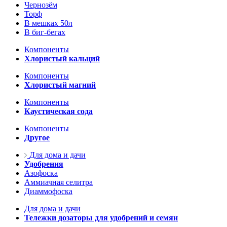
Чернозём
Торф
В мешках 50л
В биг-бегах
Компоненты
Хлористый кальций
Компоненты
Хлористый магний
Компоненты
Каустическая сода
Компоненты
Другое
Для дома и дачи
Удобрения
Азофоска
Аммиачная селитра
Диаммофоска
Для дома и дачи
Тележки дозаторы для удобрений и семян