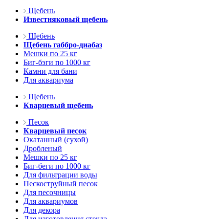
Щебень
Известняковый щебень
Щебень
Щебень габбро-диабаз
Мешки по 25 кг
Биг-бэги по 1000 кг
Камни для бани
Для аквариума
Щебень
Кварцевый щебень
Песок
Кварцевый песок
Окатанный (сухой)
Дробленый
Мешки по 25 кг
Биг-беги по 1000 кг
Для фильтрации воды
Пескоструйный песок
Для песочницы
Для аквариумов
Для декора
Для изготовления стекла