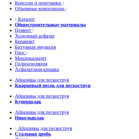
Консоли и перетяжки
Объемные композиции
Каталог
Общестроительные материалы
Цемент
Холодный асфальт
Керамзит
Битумная эмульсия
Гипс
Микрокальцит
Гидроизоляция
Асфальтовая крошка
Абразивы для пескоструя
Кварцевый песок для пескоструя
Абразивы для пескоструя
Купершлак
Абразивы для пескоструя
Никельшлак
Абразивы для пескоструя
Стальная дробь