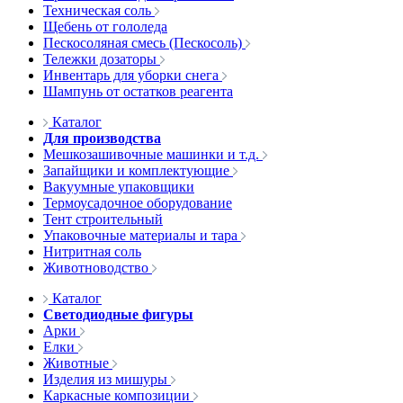
Техническая соль
Щебень от гололеда
Пескосоляная смесь (Пескосоль)
Тележки дозаторы
Инвентарь для уборки снега
Шампунь от остатков реагента
Каталог
Для производства
Мешкозашивочные машинки и т.д.
Запайщики и комплектующие
Вакуумные упаковщики
Термоусадочное оборудование
Тент строительный
Упаковочные материалы и тара
Нитритная соль
Животноводство
Каталог
Светодиодные фигуры
Арки
Елки
Животные
Изделия из мишуры
Каркасные композиции