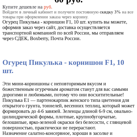
Купите дешевле на
руб.
Войдите в личный кабинет и получите постоянную
скидку 3%
на все
товары при оформлении заказа через корзину.
Огурец Пикулька - корнишон F1, 10 шт. купить вы можете,
оформив заказ через сайт, доставка осуществляется
транспортной компанией по всей России, мы отправляем
через СДЕК, Boxberry, Почта России.
Огурец Пикулька - корнишон F1, 10
шт.
Эти мини-корнишоны с неповторимым вкусом и
божественным огуречным ароматом станут для вас самыми
дорогими и любимыми, потому что они восхитительные!
Пикулька Е1 — партенокарпик женского типа цветения для
открытого грунта, тоннелей, весенних теплиц, который может
формировать до 4-6 завязей. Зеленцы длиной 6-9 см, овально-
цилиндрической формы, плотные, крупнобугорчатые,
белошипые, ярко-зеленой окраски без белесости, с глянцевой
поверхностью, практически не перерастают.
Назначение салатно-консервное, хороши в засолке и