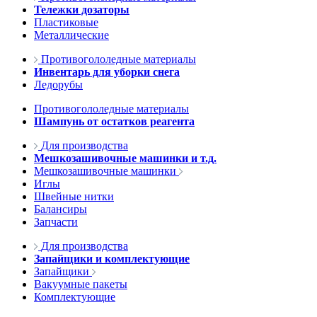
Тележки дозаторы
Пластиковые
Металлические
Противогололедные материалы
Инвентарь для уборки снега
Ледорубы
Противогололедные материалы
Шампунь от остатков реагента
Для производства
Мешкозашивочные машинки и т.д.
Мешкозашивочные машинки
Иглы
Швейные нитки
Балансиры
Запчасти
Для производства
Запайщики и комплектующие
Запайщики
Вакуумные пакеты
Комплектующие