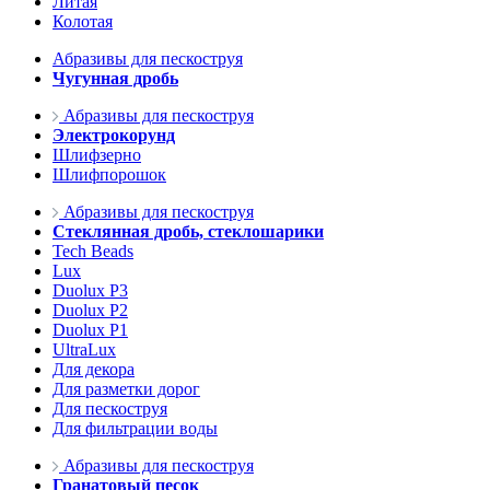
Литая
Колотая
Абразивы для пескоструя
Чугунная дробь
Абразивы для пескоструя
Электрокорунд
Шлифзерно
Шлифпорошок
Абразивы для пескоструя
Стеклянная дробь, стеклошарики
Tech Beads
Lux
Duolux P3
Duolux P2
Duolux P1
UltraLux
Для декора
Для разметки дорог
Для пескоструя
Для фильтрации воды
Абразивы для пескоструя
Гранатовый песок