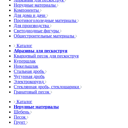
Нерудные материалы
Компоненты
Для дома и дачи
Противогололедные материалы
Для производства
Светодиодные фигуры
Общестроительные материалы
Каталог
Абразивы для пескоструя
Кварцевый песок для пескоструя
Купершлак
Никельшлак
Стальная дробь
Чугунная дробь
Электрокорунд
Стеклянная дробь, стеклошарики
Гранатовый песок
Каталог
Нерудные материалы
Щебень
Песок
Грунт