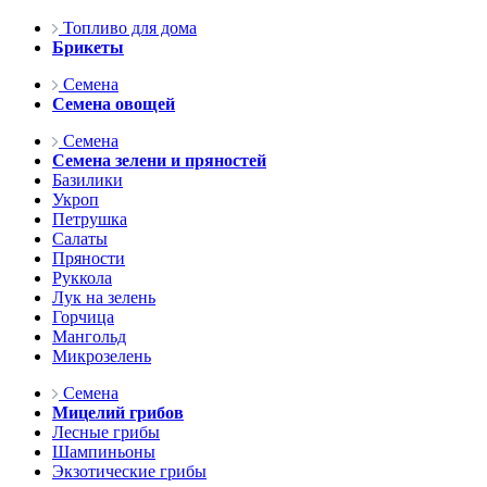
Топливо для дома
Брикеты
Семена
Семена овощей
Семена
Семена зелени и пряностей
Базилики
Укроп
Петрушка
Салаты
Пряности
Руккола
Лук на зелень
Горчица
Мангольд
Микрозелень
Семена
Мицелий грибов
Лесные грибы
Шампиньоны
Экзотические грибы