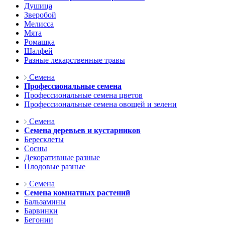
Душица
Зверобой
Мелисса
Мята
Ромашка
Шалфей
Разные лекарственные травы
Семена
Профессиональные семена
Профессиональные семена цветов
Профессиональные семена овощей и зелени
Семена
Семена деревьев и кустарников
Бересклеты
Сосны
Декоративные разные
Плодовые разные
Семена
Семена комнатных растений
Бальзамины
Барвинки
Бегонии