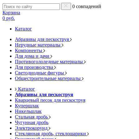
0 совпадений
Корзина
0 руб.
Каталог
Абразивы для пескоструя
Нерудные материалы
Компоненты
Для дома и дачи
Противогололедные материалы
Для производства
Светодиодные фигуры
Общестроительные материалы
Каталог
Абразивы для пескоструя
Кварцевый песок для пескоструя
Купершлак
Никельшлак
Стальная дробь
Чугунная дробь
Электрокорунд
Стеклянная дробь, стеклошарики