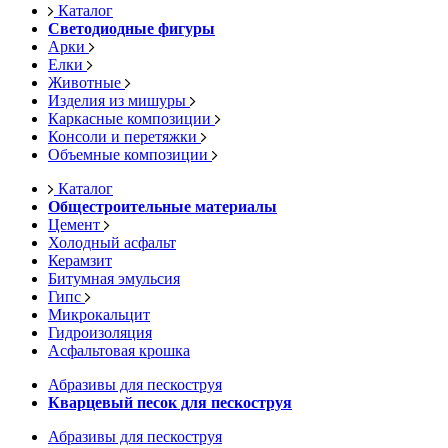
Каталог
Светодиодные фигуры
Арки
Елки
Животные
Изделия из мишуры
Каркасные композиции
Консоли и перетяжки
Объемные композиции
Каталог
Общестроительные материалы
Цемент
Холодный асфальт
Керамзит
Битумная эмульсия
Гипс
Микрокальцит
Гидроизоляция
Асфальтовая крошка
Абразивы для пескоструя
Кварцевый песок для пескоструя
Абразивы для пескоструя