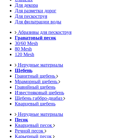
Для декора
Для разметки дорог
Для пескоструя
Для фильтрации воды
Абразивы для пескоструя
Гранатовый песок
30/60 Mesh
80 Mesh
120 Mesh
Нерудные материалы
Щебень
Гранитный щебень
Мраморный щебень
Гравийный щебень
Известняковый щебень
Щебень габбро-диабаз
Кварцевый щебень
Нерудные материалы
Песок
Кварцевый песок
Речной песок
Карьерный песок