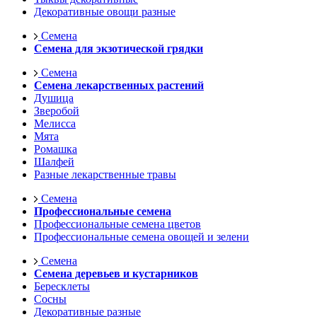
Декоративные овощи разные
Семена
Семена для экзотической грядки
Семена
Семена лекарственных растений
Душица
Зверобой
Мелисса
Мята
Ромашка
Шалфей
Разные лекарственные травы
Семена
Профессиональные семена
Профессиональные семена цветов
Профессиональные семена овощей и зелени
Семена
Семена деревьев и кустарников
Бересклеты
Сосны
Декоративные разные