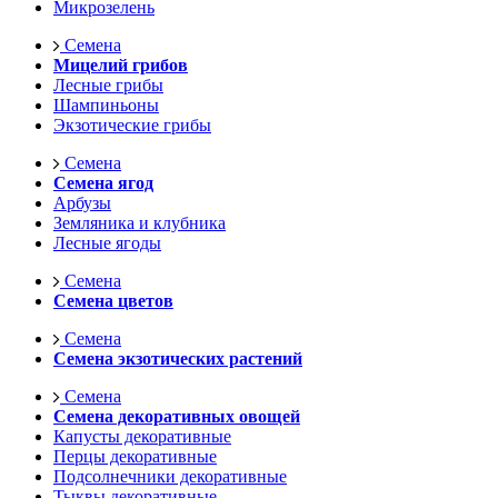
Микрозелень
Семена
Мицелий грибов
Лесные грибы
Шампиньоны
Экзотические грибы
Семена
Семена ягод
Арбузы
Земляника и клубника
Лесные ягоды
Семена
Семена цветов
Семена
Семена экзотических растений
Семена
Семена декоративных овощей
Капусты декоративные
Перцы декоративные
Подсолнечники декоративные
Тыквы декоративные