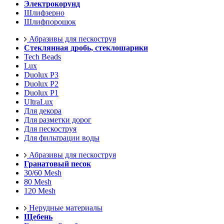
Электрокорунд
Шлифзерно
Шлифпорошок
Абразивы для пескоструя
Стеклянная дробь, стеклошарики
Tech Beads
Lux
Duolux P3
Duolux P2
Duolux P1
UltraLux
Для декора
Для разметки дорог
Для пескоструя
Для фильтрации воды
Абразивы для пескоструя
Гранатовый песок
30/60 Mesh
80 Mesh
120 Mesh
Нерудные материалы
Щебень