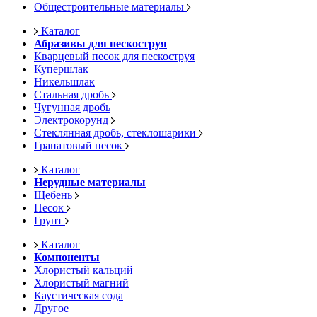
Общестроительные материалы
Каталог
Абразивы для пескоструя
Кварцевый песок для пескоструя
Купершлак
Никельшлак
Стальная дробь
Чугунная дробь
Электрокорунд
Стеклянная дробь, стеклошарики
Гранатовый песок
Каталог
Нерудные материалы
Щебень
Песок
Грунт
Каталог
Компоненты
Хлористый кальций
Хлористый магний
Каустическая сода
Другое