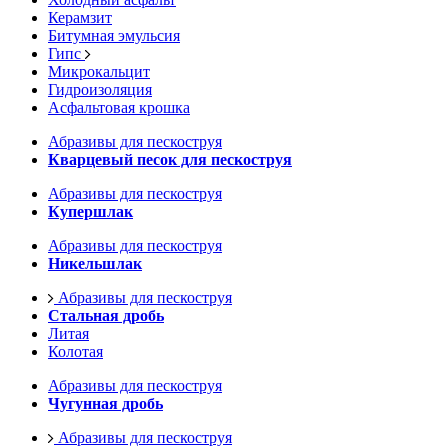
Керамзит
Битумная эмульсия
Гипс
Микрокальцит
Гидроизоляция
Асфальтовая крошка
Абразивы для пескоструя
Кварцевый песок для пескоструя
Абразивы для пескоструя
Купершлак
Абразивы для пескоструя
Никельшлак
Абразивы для пескоструя
Стальная дробь
Литая
Колотая
Абразивы для пескоструя
Чугунная дробь
Абразивы для пескоструя