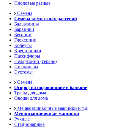
Плодовые разные
Семена
Семена комнатных растений
Бальзамины
Барвинки
Бегонии
Глоксинии
Колеусы
Крестовники
Пассифлоры
Пеларгонии (герань)
Цикламены
Эустомы
Семена
Огород на подоконнике и балконе
Травы для дома
Овощи для дома
Мешкозашивочные машинки и т.д.
Мешкозашивочные машинки
Ручные
Стационарные