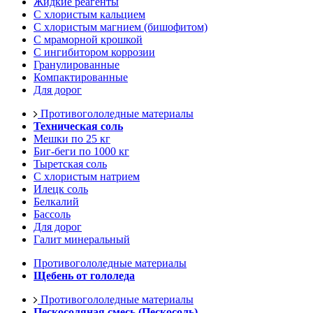
Жидкие реагенты
С хлористым кальцием
С хлористым магнием (бишофитом)
С мраморной крошкой
С ингибитором коррозии
Гранулированные
Компактированные
Для дорог
Противогололедные материалы
Техническая соль
Мешки по 25 кг
Биг-беги по 1000 кг
Тыретская соль
С хлористым натрием
Илецк соль
Белкалий
Бассоль
Для дорог
Галит минеральный
Противогололедные материалы
Щебень от гололеда
Противогололедные материалы
Пескосоляная смесь (Пескосоль)