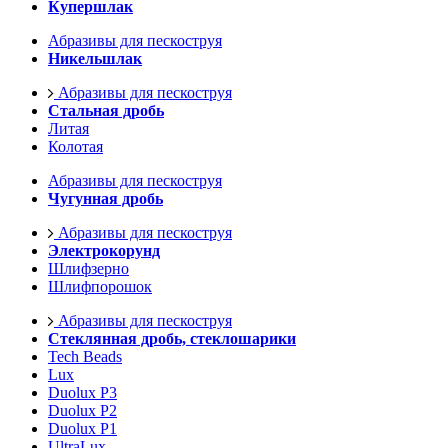
Купершлак
Абразивы для пескоструя
Никельшлак
Абразивы для пескоструя
Стальная дробь
Литая
Колотая
Абразивы для пескоструя
Чугунная дробь
Абразивы для пескоструя
Электрокорунд
Шлифзерно
Шлифпорошок
Абразивы для пескоструя
Стеклянная дробь, стеклошарики
Tech Beads
Lux
Duolux P3
Duolux P2
Duolux P1
UltraLux