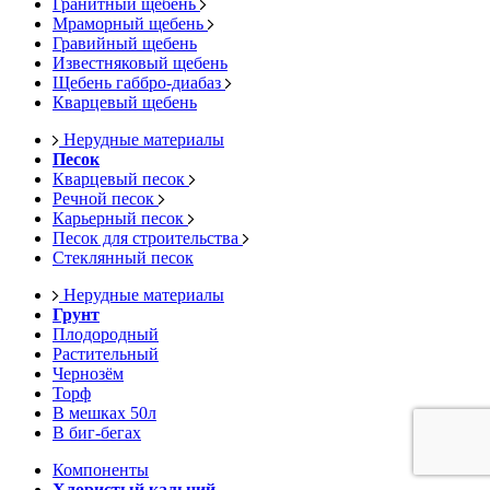
Гранитный щебень
Мраморный щебень
Гравийный щебень
Известняковый щебень
Щебень габбро-диабаз
Кварцевый щебень
Нерудные материалы
Песок
Кварцевый песок
Речной песок
Карьерный песок
Песок для строительства
Стеклянный песок
Нерудные материалы
Грунт
Плодородный
Растительный
Чернозём
Торф
В мешках 50л
В биг-бегах
Компоненты
Хлористый кальций