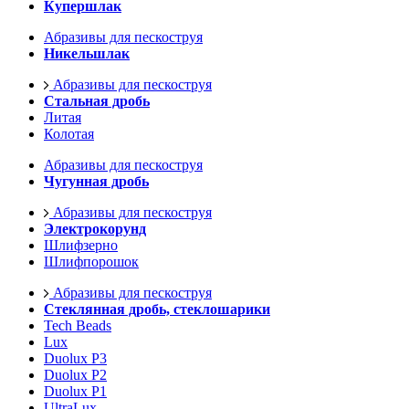
Купершлак
Абразивы для пескоструя
Никельшлак
Абразивы для пескоструя
Стальная дробь
Литая
Колотая
Абразивы для пескоструя
Чугунная дробь
Абразивы для пескоструя
Электрокорунд
Шлифзерно
Шлифпорошок
Абразивы для пескоструя
Стеклянная дробь, стеклошарики
Tech Beads
Lux
Duolux P3
Duolux P2
Duolux P1
UltraLux