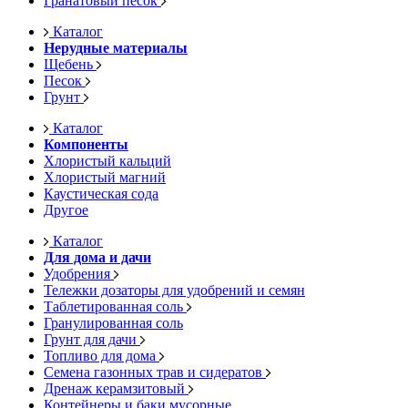
Гранатовый песок
Каталог
Нерудные материалы
Щебень
Песок
Грунт
Каталог
Компоненты
Хлористый кальций
Хлористый магний
Каустическая сода
Другое
Каталог
Для дома и дачи
Удобрения
Тележки дозаторы для удобрений и семян
Таблетированная соль
Гранулированная соль
Грунт для дачи
Топливо для дома
Семена газонных трав и сидератов
Дренаж керамзитовый
Контейнеры и баки мусорные