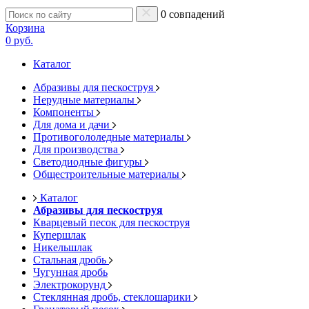
0 совпадений
Корзина
0 руб.
Каталог
Абразивы для пескоструя
Нерудные материалы
Компоненты
Для дома и дачи
Противогололедные материалы
Для производства
Светодиодные фигуры
Общестроительные материалы
Каталог
Абразивы для пескоструя
Кварцевый песок для пескоструя
Купершлак
Никельшлак
Стальная дробь
Чугунная дробь
Электрокорунд
Стеклянная дробь, стеклошарики