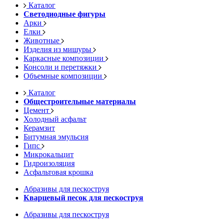
Каталог
Светодиодные фигуры
Арки
Елки
Животные
Изделия из мишуры
Каркасные композиции
Консоли и перетяжки
Объемные композиции
Каталог
Общестроительные материалы
Цемент
Холодный асфальт
Керамзит
Битумная эмульсия
Гипс
Микрокальцит
Гидроизоляция
Асфальтовая крошка
Абразивы для пескоструя
Кварцевый песок для пескоструя
Абразивы для пескоструя