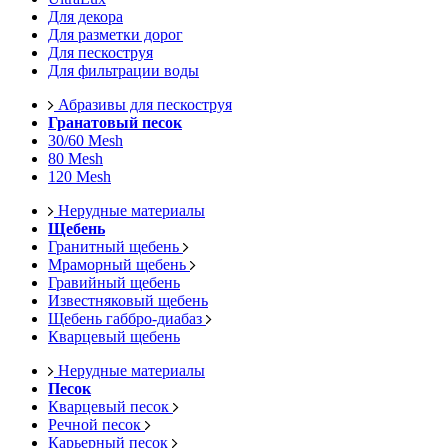
Для декора
Для разметки дорог
Для пескоструя
Для фильтрации воды
Абразивы для пескоструя
Гранатовый песок
30/60 Mesh
80 Mesh
120 Mesh
Нерудные материалы
Щебень
Гранитный щебень
Мраморный щебень
Гравийный щебень
Известняковый щебень
Щебень габбро-диабаз
Кварцевый щебень
Нерудные материалы
Песок
Кварцевый песок
Речной песок
Карьерный песок