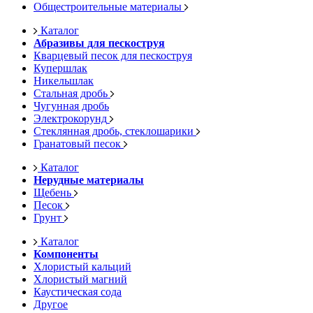
Общестроительные материалы
Каталог
Абразивы для пескоструя
Кварцевый песок для пескоструя
Купершлак
Никельшлак
Стальная дробь
Чугунная дробь
Электрокорунд
Стеклянная дробь, стеклошарики
Гранатовый песок
Каталог
Нерудные материалы
Щебень
Песок
Грунт
Каталог
Компоненты
Хлористый кальций
Хлористый магний
Каустическая сода
Другое