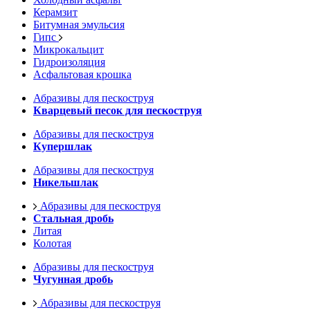
Керамзит
Битумная эмульсия
Гипс
Микрокальцит
Гидроизоляция
Асфальтовая крошка
Абразивы для пескоструя
Кварцевый песок для пескоструя
Абразивы для пескоструя
Купершлак
Абразивы для пескоструя
Никельшлак
Абразивы для пескоструя
Стальная дробь
Литая
Колотая
Абразивы для пескоструя
Чугунная дробь
Абразивы для пескоструя