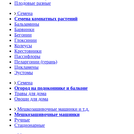
Плодовые разные
Семена
Семена комнатных растений
Бальзамины
Барвинки
Бегонии
Глоксинии
Колеусы
Крестовники
Пассифлоры
Пеларгонии (герань)
Цикламены
Эустомы
Семена
Огород на подоконнике и балконе
Травы для дома
Овощи для дома
Мешкозашивочные машинки и т.д.
Мешкозашивочные машинки
Ручные
Стационарные