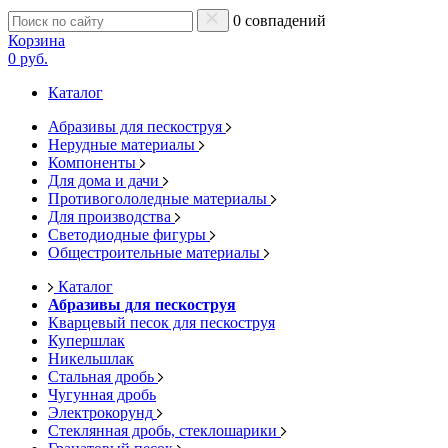
0 совпадений
Корзина
0 руб.
Каталог
Абразивы для пескоструя
Нерудные материалы
Компоненты
Для дома и дачи
Противогололедные материалы
Для производства
Светодиодные фигуры
Общестроительные материалы
Каталог
Абразивы для пескоструя
Кварцевый песок для пескоструя
Купершлак
Никельшлак
Стальная дробь
Чугунная дробь
Электрокорунд
Стеклянная дробь, стеклошарики