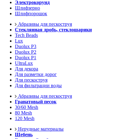
Электрокорунд
Шлифзерно
Шлифпорошок
Абразивы для пескоструя
Стеклянная дробь, стеклошарики
Tech Beads
Lux
Duolux P3
Duolux P2
Duolux P1
UltraLux
Для декора
Для разметки дорог
Для пескоструя
Для фильтрации воды
Абразивы для пескоструя
Гранатовый песок
30/60 Mesh
80 Mesh
120 Mesh
Нерудные материалы
Щебень