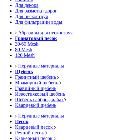
Для декора
Для разметки дорог
Для пескоструя
Для фильтрации воды
Абразивы для пескоструя
Гранатовый песок
30/60 Mesh
80 Mesh
120 Mesh
Нерудные материалы
Щебень
Гранитный щебень
Мраморный щебень
Гравийный щебень
Известняковый щебень
Щебень габбро-диабаз
Кварцевый щебень
Нерудные материалы
Песок
Кварцевый песок
Речной песок
Карьерный песок