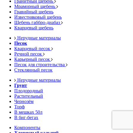
Гранитный щебень
Мраморный щебень
Гравийный щебень
Известняковый щебень
Щебень габбро-диабаз
Кварцевый щебень
Нерудные материалы
Песок
Кварцевый песок
Речной песок
Карьерный песок
Песок для строительства
Стеклянный песок
Нерудные материалы
Грунт
Плодородный
Растительный
Чернозём
Торф
В мешках 50л
В биг-бегах
Компоненты
Хлористый кальций