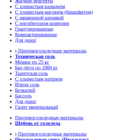
Жидкие реагенты
С хлористым кальцием
С хлористым магнием (бишофитом)
С мраморной крошкой
С ингибитором коррозии
Гранулированные
Компактированные
Для дорог
Противогололедные материалы
Техническая соль
Мешки по 25 кг
Биг-беги по 1000 кг
Тыретская соль
С хлористым натрием
Илецк соль
Белкалий
Бассоль
Для дорог
Галит минеральный
Противогололедные материалы
Щебень от гололеда
Противогололедные материалы
Пескосоляная смесь (Пескосоль)