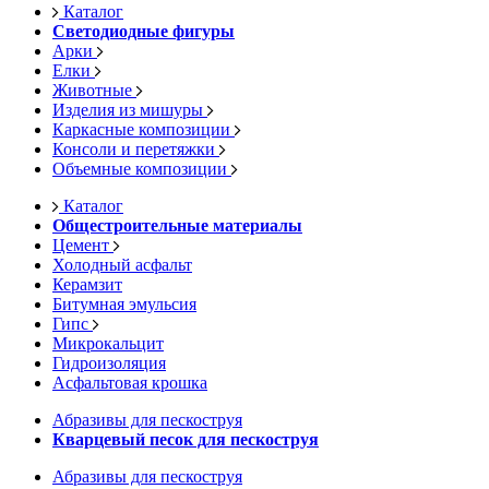
Каталог
Светодиодные фигуры
Арки
Елки
Животные
Изделия из мишуры
Каркасные композиции
Консоли и перетяжки
Объемные композиции
Каталог
Общестроительные материалы
Цемент
Холодный асфальт
Керамзит
Битумная эмульсия
Гипс
Микрокальцит
Гидроизоляция
Асфальтовая крошка
Абразивы для пескоструя
Кварцевый песок для пескоструя
Абразивы для пескоструя