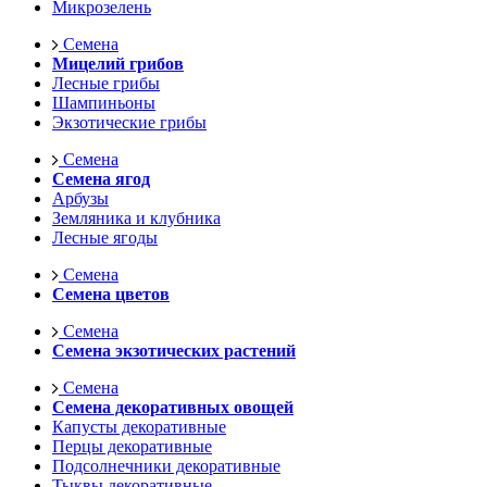
Микрозелень
Семена
Мицелий грибов
Лесные грибы
Шампиньоны
Экзотические грибы
Семена
Семена ягод
Арбузы
Земляника и клубника
Лесные ягоды
Семена
Семена цветов
Семена
Семена экзотических растений
Семена
Семена декоративных овощей
Капусты декоративные
Перцы декоративные
Подсолнечники декоративные
Тыквы декоративные