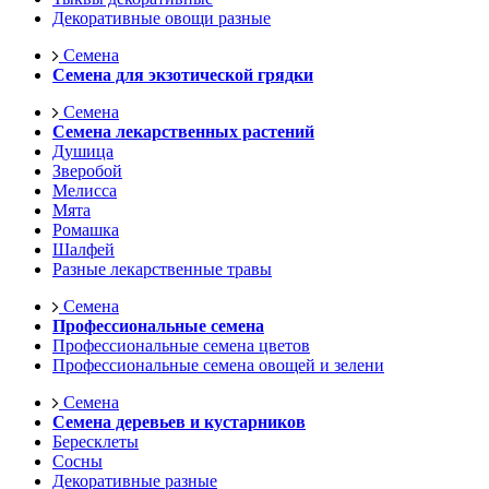
Декоративные овощи разные
Семена
Семена для экзотической грядки
Семена
Семена лекарственных растений
Душица
Зверобой
Мелисса
Мята
Ромашка
Шалфей
Разные лекарственные травы
Семена
Профессиональные семена
Профессиональные семена цветов
Профессиональные семена овощей и зелени
Семена
Семена деревьев и кустарников
Бересклеты
Сосны
Декоративные разные