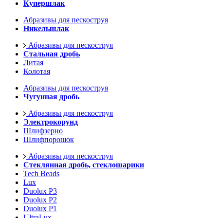
Купершлак
Абразивы для пескоструя
Никельшлак
Абразивы для пескоструя
Стальная дробь
Литая
Колотая
Абразивы для пескоструя
Чугунная дробь
Абразивы для пескоструя
Электрокорунд
Шлифзерно
Шлифпорошок
Абразивы для пескоструя
Стеклянная дробь, стеклошарики
Tech Beads
Lux
Duolux P3
Duolux P2
Duolux P1
UltraLux