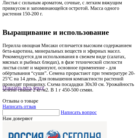
Листья с сильным ароматом, сочные, с легким вяжущим
привкусом и запоминающейся остротой. Масса одного
растения 150-200 г.
Выращивание и использование
Перилла овощная Мисаки отличается высоким содержанием
бета-каротина, минеральных веществ и эфирных масел.
Рекомендуется для использования в свежем виде (салатах,
мясных и рыбных блюдах), в фазе технической спелости
листья солят и маринуют, основное применение - для
обёртывания “суши”. Семена прорастают при температуре 20-
25°С на 14 день. Для повышения компактности растений
проводят прищипку. Схема посададки 30х30 см. Урожайность
Показать весь текст
зелени свыше 2 кг/м2. В 1 г 450-500 семян.
Отзывы о товаре
Написать отзыв
Написать вопрос
Нам доверяют