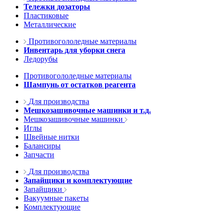
Тележки дозаторы
Пластиковые
Металлические
Противогололедные материалы
Инвентарь для уборки снега
Ледорубы
Противогололедные материалы
Шампунь от остатков реагента
Для производства
Мешкозашивочные машинки и т.д.
Мешкозашивочные машинки
Иглы
Швейные нитки
Балансиры
Запчасти
Для производства
Запайщики и комплектующие
Запайщики
Вакуумные пакеты
Комплектующие