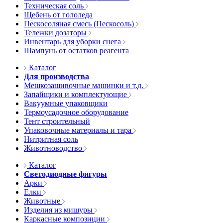
Техническая соль
Щебень от гололеда
Пескосоляная смесь (Пескосоль)
Тележки дозаторы
Инвентарь для уборки снега
Шампунь от остатков реагента
Каталог
Для производства
Мешкозашивочные машинки и т.д.
Запайщики и комплектующие
Вакуумные упаковщики
Термоусадочное оборудование
Тент строительный
Упаковочные материалы и тара
Нитритная соль
Животноводство
Каталог
Светодиодные фигуры
Арки
Елки
Животные
Изделия из мишуры
Каркасные композиции