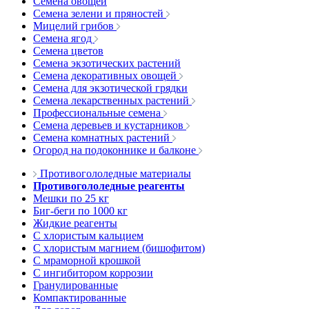
Семена овощей
Семена зелени и пряностей
Мицелий грибов
Семена ягод
Семена цветов
Семена экзотических растений
Семена декоративных овощей
Семена для экзотической грядки
Семена лекарственных растений
Профессиональные семена
Семена деревьев и кустарников
Семена комнатных растений
Огород на подоконнике и балконе
Противогололедные материалы
Противогололедные реагенты
Мешки по 25 кг
Биг-беги по 1000 кг
Жидкие реагенты
С хлористым кальцием
С хлористым магнием (бишофитом)
С мраморной крошкой
С ингибитором коррозии
Гранулированные
Компактированные