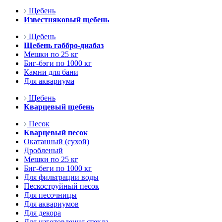
Щебень
Известняковый щебень
Щебень
Щебень габбро-диабаз
Мешки по 25 кг
Биг-бэги по 1000 кг
Камни для бани
Для аквариума
Щебень
Кварцевый щебень
Песок
Кварцевый песок
Окатанный (сухой)
Дробленый
Мешки по 25 кг
Биг-беги по 1000 кг
Для фильтрации воды
Пескоструйный песок
Для песочницы
Для аквариумов
Для декора
Для изготовления стекла