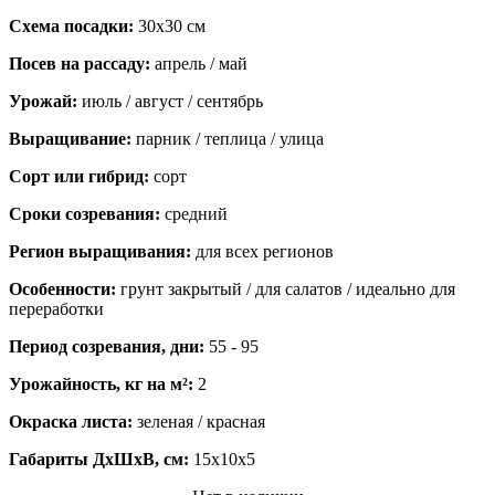
Схема посадки:
30х30 см
Посев на рассаду:
апрель / май
Урожай:
июль / август / сентябрь
Выращивание:
парник / теплица / улица
Сорт или гибрид:
сорт
Сроки созревания:
средний
Регион выращивания:
для всех регионов
Особенности:
грунт закрытый / для салатов / идеально для
переработки
Период созревания, дни:
55 - 95
Урожайность, кг на м²:
2
Окраска листа:
зеленая / красная
Габариты ДхШхВ, см:
15x10x5