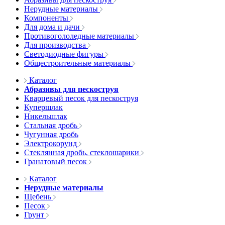
Нерудные материалы
Компоненты
Для дома и дачи
Противогололедные материалы
Для производства
Светодиодные фигуры
Общестроительные материалы
Каталог
Абразивы для пескоструя
Кварцевый песок для пескоструя
Купершлак
Никельшлак
Стальная дробь
Чугунная дробь
Электрокорунд
Стеклянная дробь, стеклошарики
Гранатовый песок
Каталог
Нерудные материалы
Щебень
Песок
Грунт