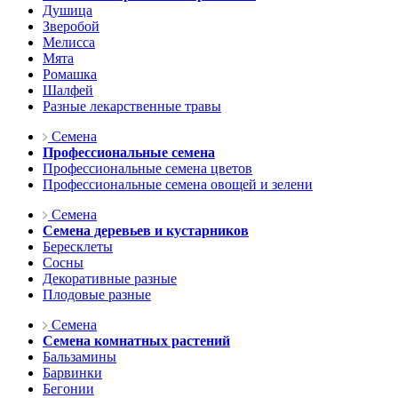
Душица
Зверобой
Мелисса
Мята
Ромашка
Шалфей
Разные лекарственные травы
Семена
Профессиональные семена
Профессиональные семена цветов
Профессиональные семена овощей и зелени
Семена
Семена деревьев и кустарников
Бересклеты
Сосны
Декоративные разные
Плодовые разные
Семена
Семена комнатных растений
Бальзамины
Барвинки
Бегонии