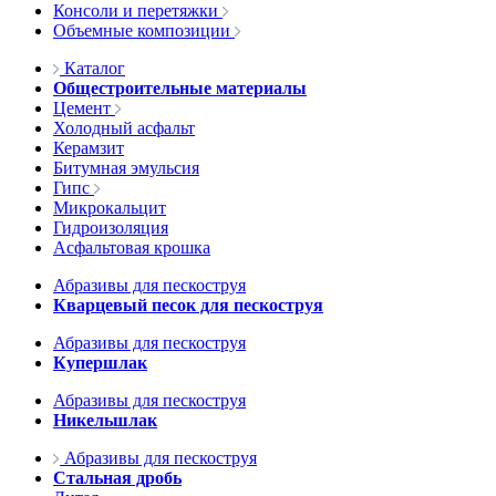
Консоли и перетяжки
Объемные композиции
Каталог
Общестроительные материалы
Цемент
Холодный асфальт
Керамзит
Битумная эмульсия
Гипс
Микрокальцит
Гидроизоляция
Асфальтовая крошка
Абразивы для пескоструя
Кварцевый песок для пескоструя
Абразивы для пескоструя
Купершлак
Абразивы для пескоструя
Никельшлак
Абразивы для пескоструя
Стальная дробь