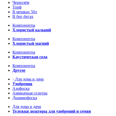
Чернозём
Торф
В мешках 50л
В биг-бегах
Компоненты
Хлористый кальций
Компоненты
Хлористый магний
Компоненты
Каустическая сода
Компоненты
Другое
Для дома и дачи
Удобрения
Азофоска
Аммиачная селитра
Диаммофоска
Для дома и дачи
Тележки дозаторы для удобрений и семян