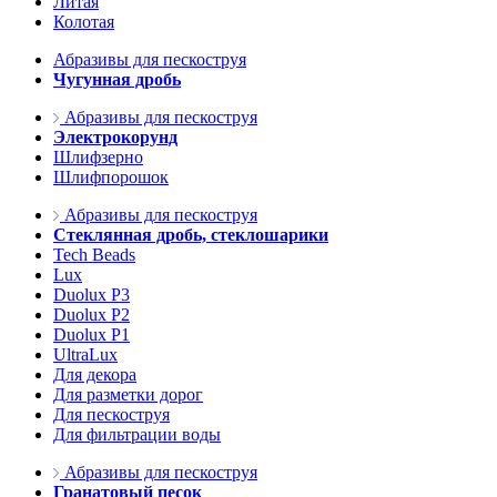
Литая
Колотая
Абразивы для пескоструя
Чугунная дробь
Абразивы для пескоструя
Электрокорунд
Шлифзерно
Шлифпорошок
Абразивы для пескоструя
Стеклянная дробь, стеклошарики
Tech Beads
Lux
Duolux P3
Duolux P2
Duolux P1
UltraLux
Для декора
Для разметки дорог
Для пескоструя
Для фильтрации воды
Абразивы для пескоструя
Гранатовый песок