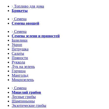
Топливо для дома
Брикеты
Семена
Семена овощей
Семена
Семена зелени и пряностей
Базилики
Укроп
Петрушка
Салаты
Пряности
Руккола
Лук на зелень
Горчица
Мангольд
Микрозелень
Семена
Мицелий грибов
Лесные грибы
Шампиньоны
Экзотические грибы