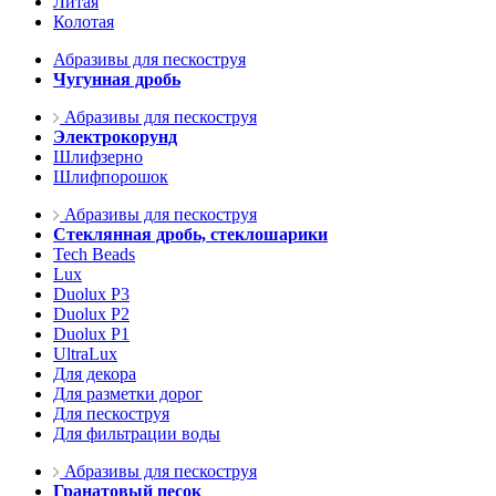
Литая
Колотая
Абразивы для пескоструя
Чугунная дробь
Абразивы для пескоструя
Электрокорунд
Шлифзерно
Шлифпорошок
Абразивы для пескоструя
Стеклянная дробь, стеклошарики
Tech Beads
Lux
Duolux P3
Duolux P2
Duolux P1
UltraLux
Для декора
Для разметки дорог
Для пескоструя
Для фильтрации воды
Абразивы для пескоструя
Гранатовый песок