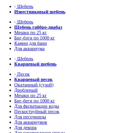
Щебень
Известняковый щебень
Щебень
Щебень габбро-диабаз
Мешки по 25 кг
Биг-бэги по 1000 кг
Камни для бани
Для аквариума
Щебень
Кварцевый щебень
Песок
Кварцевый песок
Окатанный (сухой)
Дробленый
Мешки по 25 кг
Биг-беги по 1000 кг
Для фильтрации воды
Пескоструйный песок
Для песочницы
Для аквариумов
Для декора
Для изготовления стекла