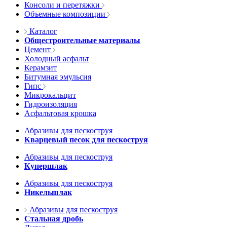
Консоли и перетяжки
Объемные композиции
Каталог
Общестроительные материалы
Цемент
Холодный асфальт
Керамзит
Битумная эмульсия
Гипс
Микрокальцит
Гидроизоляция
Асфальтовая крошка
Абразивы для пескоструя
Кварцевый песок для пескоструя
Абразивы для пескоструя
Купершлак
Абразивы для пескоструя
Никельшлак
Абразивы для пескоструя
Стальная дробь