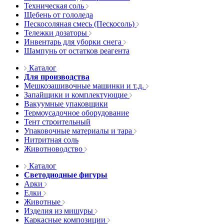
Техническая соль
Щебень от гололеда
Пескосоляная смесь (Пескосоль)
Тележки дозаторы
Инвентарь для уборки снега
Шампунь от остатков реагента
Каталог
Для производства
Мешкозашивочные машинки и т.д.
Запайщики и комплектующие
Вакуумные упаковщики
Термоусадочное оборудование
Тент строительный
Упаковочные материалы и тара
Нитритная соль
Животноводство
Каталог
Светодиодные фигуры
Арки
Елки
Животные
Изделия из мишуры
Каркасные композиции