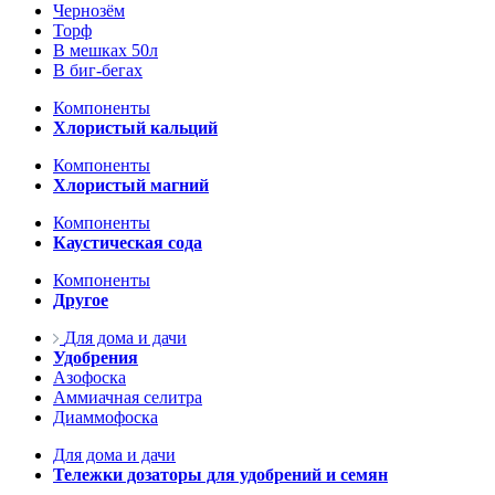
Чернозём
Торф
В мешках 50л
В биг-бегах
Компоненты
Хлористый кальций
Компоненты
Хлористый магний
Компоненты
Каустическая сода
Компоненты
Другое
Для дома и дачи
Удобрения
Азофоска
Аммиачная селитра
Диаммофоска
Для дома и дачи
Тележки дозаторы для удобрений и семян