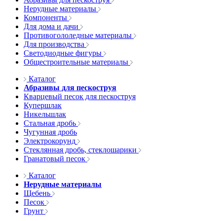
Нерудные материалы
Компоненты
Для дома и дачи
Противогололедные материалы
Для производства
Светодиодные фигуры
Общестроительные материалы
Каталог
Абразивы для пескоструя
Кварцевый песок для пескоструя
Купершлак
Никельшлак
Стальная дробь
Чугунная дробь
Электрокорунд
Стеклянная дробь, стеклошарики
Гранатовый песок
Каталог
Нерудные материалы
Щебень
Песок
Грунт