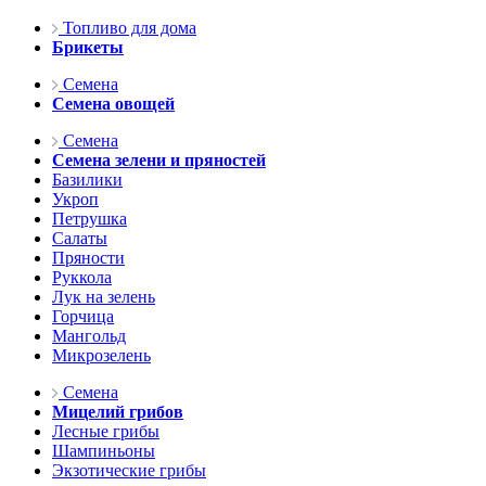
Топливо для дома
Брикеты
Семена
Семена овощей
Семена
Семена зелени и пряностей
Базилики
Укроп
Петрушка
Салаты
Пряности
Руккола
Лук на зелень
Горчица
Мангольд
Микрозелень
Семена
Мицелий грибов
Лесные грибы
Шампиньоны
Экзотические грибы