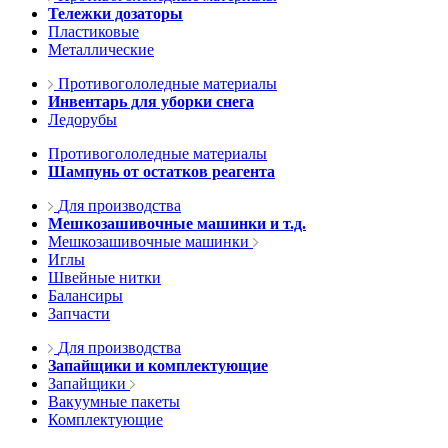
Тележки дозаторы
Пластиковые
Металлические
Противогололедные материалы
Инвентарь для уборки снега
Ледорубы
Противогололедные материалы
Шампунь от остатков реагента
Для производства
Мешкозашивочные машинки и т.д.
Мешкозашивочные машинки
Иглы
Швейные нитки
Балансиры
Запчасти
Для производства
Запайщики и комплектующие
Запайщики
Вакуумные пакеты
Комплектующие