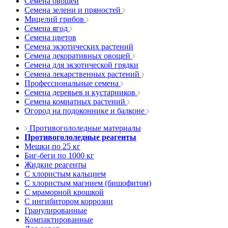
Семена овощей
Семена зелени и пряностей
Мицелий грибов
Семена ягод
Семена цветов
Семена экзотических растений
Семена декоративных овощей
Семена для экзотической грядки
Семена лекарственных растений
Профессиональные семена
Семена деревьев и кустарников
Семена комнатных растений
Огород на подоконнике и балконе
Противогололедные материалы
Противогололедные реагенты
Мешки по 25 кг
Биг-беги по 1000 кг
Жидкие реагенты
С хлористым кальцием
С хлористым магнием (бишофитом)
С мраморной крошкой
С ингибитором коррозии
Гранулированные
Компактированные