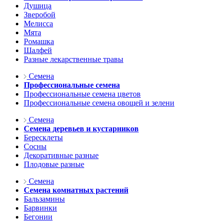
Душица
Зверобой
Мелисса
Мята
Ромашка
Шалфей
Разные лекарственные травы
Семена
Профессиональные семена
Профессиональные семена цветов
Профессиональные семена овощей и зелени
Семена
Семена деревьев и кустарников
Бересклеты
Сосны
Декоративные разные
Плодовые разные
Семена
Семена комнатных растений
Бальзамины
Барвинки
Бегонии