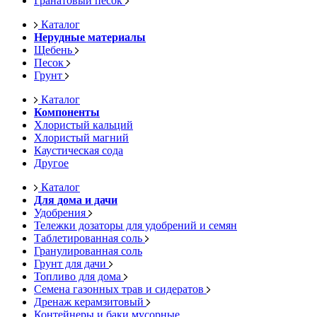
Гранатовый песок
Каталог
Нерудные материалы
Щебень
Песок
Грунт
Каталог
Компоненты
Хлористый кальций
Хлористый магний
Каустическая сода
Другое
Каталог
Для дома и дачи
Удобрения
Тележки дозаторы для удобрений и семян
Таблетированная соль
Гранулированная соль
Грунт для дачи
Топливо для дома
Семена газонных трав и сидератов
Дренаж керамзитовый
Контейнеры и баки мусорные