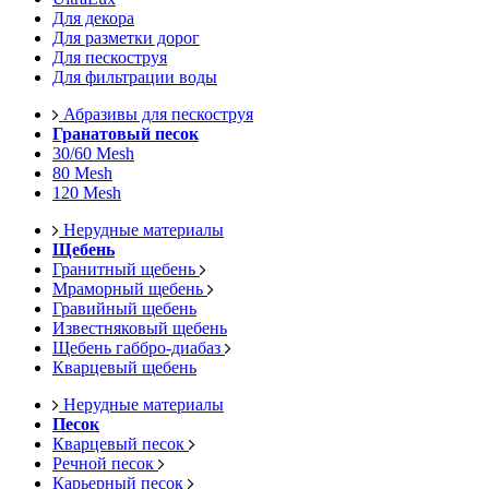
Для декора
Для разметки дорог
Для пескоструя
Для фильтрации воды
Абразивы для пескоструя
Гранатовый песок
30/60 Mesh
80 Mesh
120 Mesh
Нерудные материалы
Щебень
Гранитный щебень
Мраморный щебень
Гравийный щебень
Известняковый щебень
Щебень габбро-диабаз
Кварцевый щебень
Нерудные материалы
Песок
Кварцевый песок
Речной песок
Карьерный песок