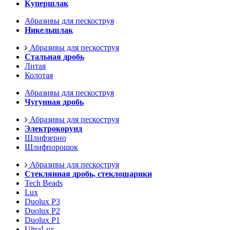
Купершлак
Абразивы для пескоструя
Никельшлак
Абразивы для пескоструя
Стальная дробь
Литая
Колотая
Абразивы для пескоструя
Чугунная дробь
Абразивы для пескоструя
Электрокорунд
Шлифзерно
Шлифпорошок
Абразивы для пескоструя
Стеклянная дробь, стеклошарики
Tech Beads
Lux
Duolux P3
Duolux P2
Duolux P1
UltraLux