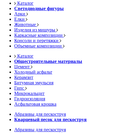
Каталог
Светодиодные фигуры
Арки
Елки
Животные
Изделия из мишуры
Каркасные композиции
Консоли и перетяжки
Объемные композиции
Каталог
Общестроительные материалы
Цемент
Холодный асфальт
Керамзит
Битумная эмульсия
Гипс
Микрокальцит
Гидроизоляция
Асфальтовая крошка
Абразивы для пескоструя
Кварцевый песок для пескоструя
Абразивы для пескоструя