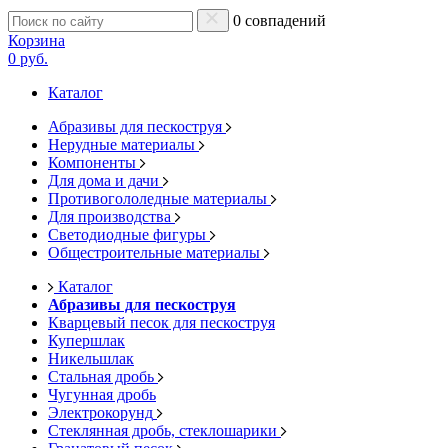
0 совпадений
Корзина
0 руб.
Каталог
Абразивы для пескоструя
Нерудные материалы
Компоненты
Для дома и дачи
Противогололедные материалы
Для производства
Светодиодные фигуры
Общестроительные материалы
Каталог
Абразивы для пескоструя
Кварцевый песок для пескоструя
Купершлак
Никельшлак
Стальная дробь
Чугунная дробь
Электрокорунд
Стеклянная дробь, стеклошарики