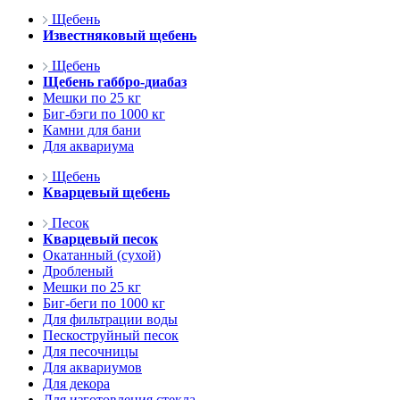
Щебень
Известняковый щебень
Щебень
Щебень габбро-диабаз
Мешки по 25 кг
Биг-бэги по 1000 кг
Камни для бани
Для аквариума
Щебень
Кварцевый щебень
Песок
Кварцевый песок
Окатанный (сухой)
Дробленый
Мешки по 25 кг
Биг-беги по 1000 кг
Для фильтрации воды
Пескоструйный песок
Для песочницы
Для аквариумов
Для декора
Для изготовления стекла