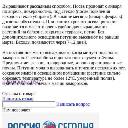
Выращивают рассадным способом. Посев проводят с января
по апрель, поверхностно, под стекло (после появления
всходов стекло убирают). В зимние месяцы (январь-февраль)
досветка обязательна. При ранних сроках посева цветение
начинается в мае, что очень удобно для выращивания
растений на балконе, закрытых террасах, патио. Без
дополнительного освещения петунию высевают не раньше
марта. Всходы появляются через 7-12 дней.
На постоянное место высаживают, когда минует опасность
заморозков. Светолюбива и достаточно засухоустойчива.
Предпочитает легкие, плодородные, хорошо дренированные
почвы. Петунии можно выращивать в течение нескольких лет,
сохраняя зимой в освещенном помещении (растение сильно
обрезают, температура не более 12°С, умеренный полив).
Показать весь текст
Цветет обильно с начала мая до заморозков.
Отзывы о товаре
Написать отзыв
Написать вопрос
Нам доверяют