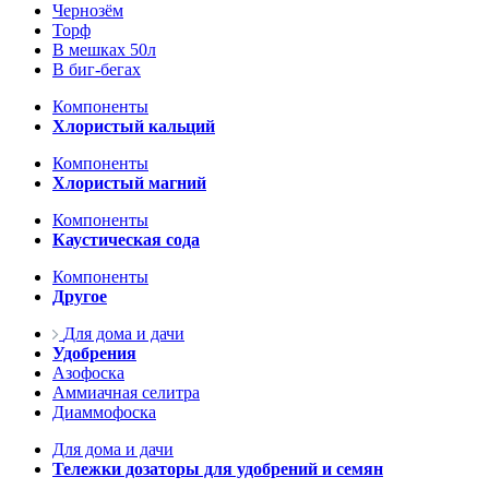
Чернозём
Торф
В мешках 50л
В биг-бегах
Компоненты
Хлористый кальций
Компоненты
Хлористый магний
Компоненты
Каустическая сода
Компоненты
Другое
Для дома и дачи
Удобрения
Азофоска
Аммиачная селитра
Диаммофоска
Для дома и дачи
Тележки дозаторы для удобрений и семян