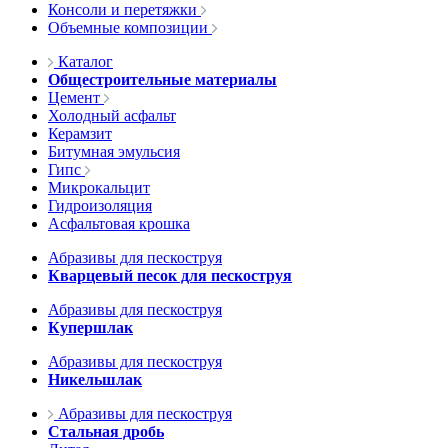
Консоли и перетяжки
Объемные композиции
Каталог
Общестроительные материалы
Цемент
Холодный асфальт
Керамзит
Битумная эмульсия
Гипс
Микрокальцит
Гидроизоляция
Асфальтовая крошка
Абразивы для пескоструя
Кварцевый песок для пескоструя
Абразивы для пескоструя
Купершлак
Абразивы для пескоструя
Никельшлак
Абразивы для пескоструя
Стальная дробь