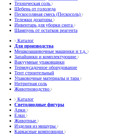
Техническая соль
Щебень от гололеда
Пескосоляная смесь (Пескосоль)
Тележки дозаторы
Инвентарь для уборки снега
Шампунь от остатков реагента
Каталог
Для производства
Мешкозашивочные машинки и т.д.
Запайщики и комплектующие
Вакуумные упаковщики
Термоусадочное оборудование
Тент строительный
Упаковочные материалы и тара
Нитритная соль
Животноводство
Каталог
Светодиодные фигуры
Арки
Елки
Животные
Изделия из мишуры
Каркасные композиции