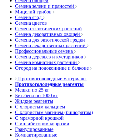
Семена овощей
Семена зелени и пряностей
Мицелий грибов
Семена ягод
Семена цветов
Семена экзотических растений
Семена декоративных овощей
Семена для экзотической грядки
Семена лекарственных растений
Профессиональные семена
Семена деревьев и кустарников
Семена комнатных растений
Огород на подоконнике и балконе
Противогололедные материалы
Противогололедные реагенты
Мешки по 25 кг
Биг-беги по 1000 кг
Жидкие реагенты
С хлористым кальцием
С хлористым магнием (бишофитом)
С мраморной крошкой
С ингибитором коррозии
Гранулированные
Компактированные