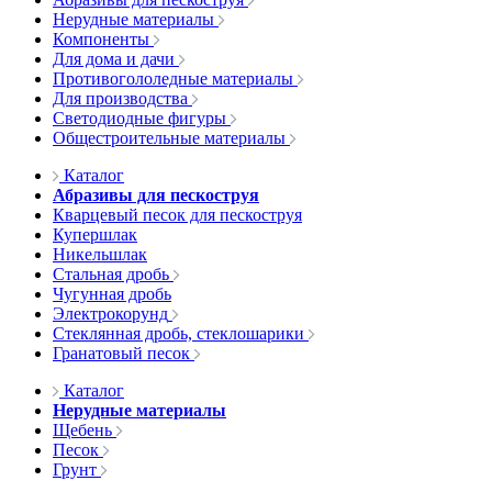
Нерудные материалы
Компоненты
Для дома и дачи
Противогололедные материалы
Для производства
Светодиодные фигуры
Общестроительные материалы
Каталог
Абразивы для пескоструя
Кварцевый песок для пескоструя
Купершлак
Никельшлак
Стальная дробь
Чугунная дробь
Электрокорунд
Стеклянная дробь, стеклошарики
Гранатовый песок
Каталог
Нерудные материалы
Щебень
Песок
Грунт