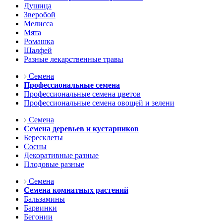
Душица
Зверобой
Мелисса
Мята
Ромашка
Шалфей
Разные лекарственные травы
Семена
Профессиональные семена
Профессиональные семена цветов
Профессиональные семена овощей и зелени
Семена
Семена деревьев и кустарников
Бересклеты
Сосны
Декоративные разные
Плодовые разные
Семена
Семена комнатных растений
Бальзамины
Барвинки
Бегонии