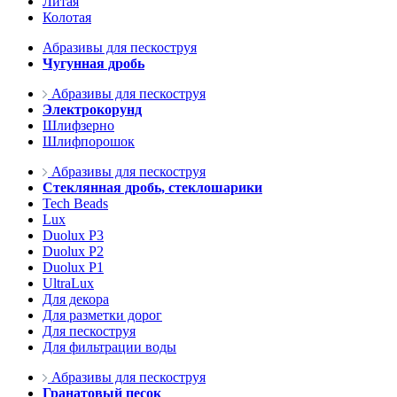
Литая
Колотая
Абразивы для пескоструя
Чугунная дробь
Абразивы для пескоструя
Электрокорунд
Шлифзерно
Шлифпорошок
Абразивы для пескоструя
Стеклянная дробь, стеклошарики
Tech Beads
Lux
Duolux P3
Duolux P2
Duolux P1
UltraLux
Для декора
Для разметки дорог
Для пескоструя
Для фильтрации воды
Абразивы для пескоструя
Гранатовый песок