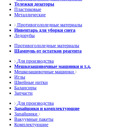
Тележки дозаторы
Пластиковые
Металлические
Противогололедные материалы
Инвентарь для уборки снега
Ледорубы
Противогололедные материалы
Шампунь от остатков реагента
Для производства
Мешкозашивочные машинки и т.д.
Мешкозашивочные машинки
Иглы
Швейные нитки
Балансиры
Запчасти
Для производства
Запайщики и комплектующие
Запайщики
Вакуумные пакеты
Комплектующие