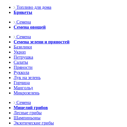
Топливо для дома
Брикеты
Семена
Семена овощей
Семена
Семена зелени и пряностей
Базилики
Укроп
Петрушка
Салаты
Пряности
Руккола
Лук на зелень
Горчица
Мангольд
Микрозелень
Семена
Мицелий грибов
Лесные грибы
Шампиньоны
Экзотические грибы