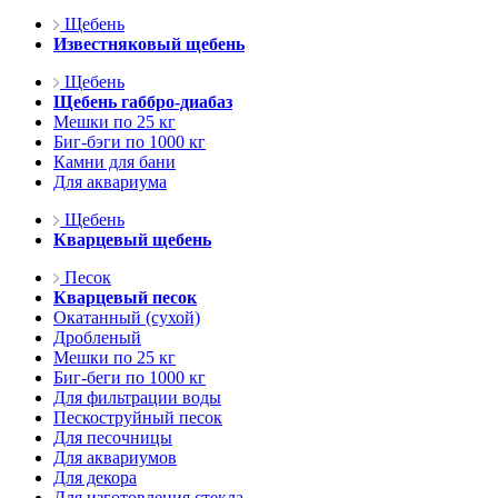
Щебень
Известняковый щебень
Щебень
Щебень габбро-диабаз
Мешки по 25 кг
Биг-бэги по 1000 кг
Камни для бани
Для аквариума
Щебень
Кварцевый щебень
Песок
Кварцевый песок
Окатанный (сухой)
Дробленый
Мешки по 25 кг
Биг-беги по 1000 кг
Для фильтрации воды
Пескоструйный песок
Для песочницы
Для аквариумов
Для декора
Для изготовления стекла