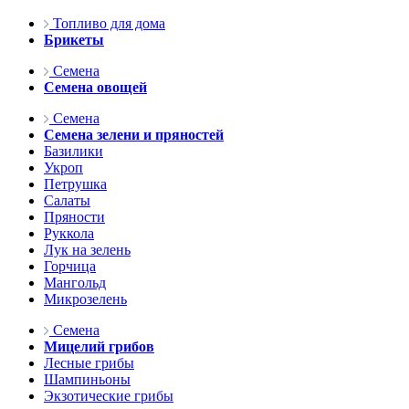
Топливо для дома
Брикеты
Семена
Семена овощей
Семена
Семена зелени и пряностей
Базилики
Укроп
Петрушка
Салаты
Пряности
Руккола
Лук на зелень
Горчица
Мангольд
Микрозелень
Семена
Мицелий грибов
Лесные грибы
Шампиньоны
Экзотические грибы