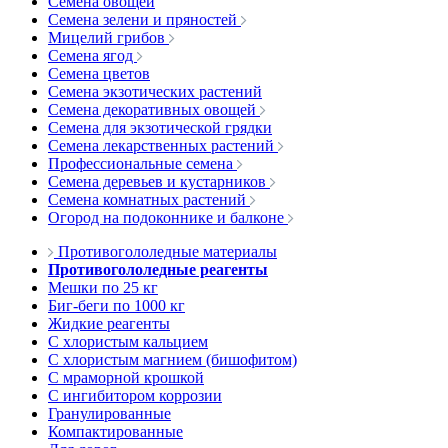
Семена овощей
Семена зелени и пряностей
Мицелий грибов
Семена ягод
Семена цветов
Семена экзотических растений
Семена декоративных овощей
Семена для экзотической грядки
Семена лекарственных растений
Профессиональные семена
Семена деревьев и кустарников
Семена комнатных растений
Огород на подоконнике и балконе
Противогололедные материалы
Противогололедные реагенты
Мешки по 25 кг
Биг-беги по 1000 кг
Жидкие реагенты
С хлористым кальцием
С хлористым магнием (бишофитом)
С мраморной крошкой
С ингибитором коррозии
Гранулированные
Компактированные