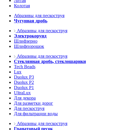
Литая
Колотая
Абразивы для пескоструя
Чугунная дробь
Абразивы для пескоструя
Электрокорунд
Шлифзерно
Шлифпорошок
Абразивы для пескоструя
Стеклянная дробь, стеклошарики
Tech Beads
Lux
Duolux P3
Duolux P2
Duolux P1
UltraLux
Для декора
Для разметки дорог
Для пескоструя
Для фильтрации воды
Абразивы для пескоструя
Гранатовый песок