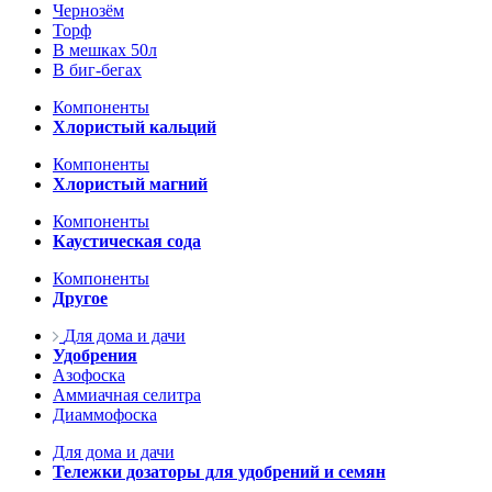
Чернозём
Торф
В мешках 50л
В биг-бегах
Компоненты
Хлористый кальций
Компоненты
Хлористый магний
Компоненты
Каустическая сода
Компоненты
Другое
Для дома и дачи
Удобрения
Азофоска
Аммиачная селитра
Диаммофоска
Для дома и дачи
Тележки дозаторы для удобрений и семян