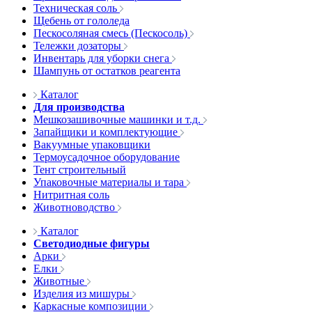
Техническая соль
Щебень от гололеда
Пескосоляная смесь (Пескосоль)
Тележки дозаторы
Инвентарь для уборки снега
Шампунь от остатков реагента
Каталог
Для производства
Мешкозашивочные машинки и т.д.
Запайщики и комплектующие
Вакуумные упаковщики
Термоусадочное оборудование
Тент строительный
Упаковочные материалы и тара
Нитритная соль
Животноводство
Каталог
Светодиодные фигуры
Арки
Елки
Животные
Изделия из мишуры
Каркасные композиции