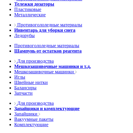
Тележки дозаторы
Пластиковые
Металлические
Противогололедные материалы
Инвентарь для уборки снега
Ледорубы
Противогололедные материалы
Шампунь от остатков реагента
Для производства
Мешкозашивочные машинки и т.д.
Мешкозашивочные машинки
Иглы
Швейные нитки
Балансиры
Запчасти
Для производства
Запайщики и комплектующие
Запайщики
Вакуумные пакеты
Комплектующие