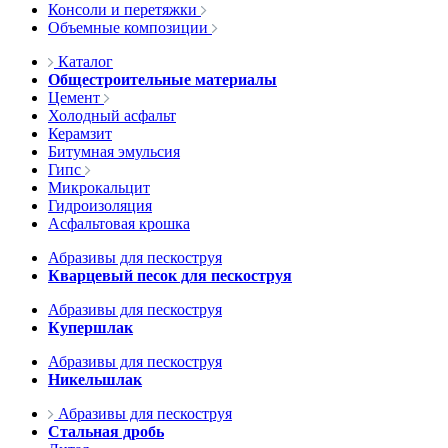
Консоли и перетяжки
Объемные композиции
Каталог
Общестроительные материалы
Цемент
Холодный асфальт
Керамзит
Битумная эмульсия
Гипс
Микрокальцит
Гидроизоляция
Асфальтовая крошка
Абразивы для пескоструя
Кварцевый песок для пескоструя
Абразивы для пескоструя
Купершлак
Абразивы для пескоструя
Никельшлак
Абразивы для пескоструя
Стальная дробь