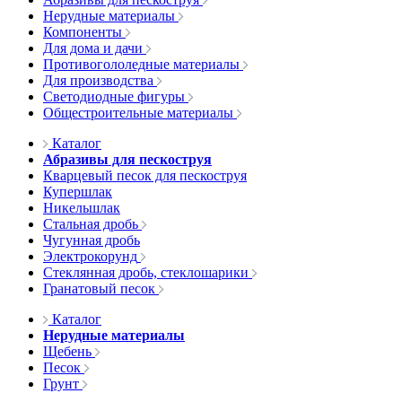
Нерудные материалы
Компоненты
Для дома и дачи
Противогололедные материалы
Для производства
Светодиодные фигуры
Общестроительные материалы
Каталог
Абразивы для пескоструя
Кварцевый песок для пескоструя
Купершлак
Никельшлак
Стальная дробь
Чугунная дробь
Электрокорунд
Стеклянная дробь, стеклошарики
Гранатовый песок
Каталог
Нерудные материалы
Щебень
Песок
Грунт