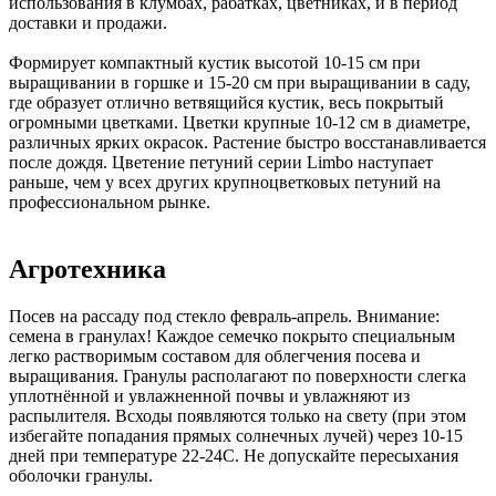
использования в клумбах, рабатках, цветниках, и в период
доставки и продажи.
Формирует компактный кустик высотой 10-15 см при
выращивании в горшке и 15-20 см при выращивании в саду,
где образует отлично ветвящийся кустик, весь покрытый
огромными цветками. Цветки крупные 10-12 см в диаметре,
различных ярких окрасок. Растение быстро восстанавливается
после дождя. Цветение петуний серии Limbo наступает
раньше, чем у всех других крупноцветковых петуний на
профессиональном рынке.
Агротехника
Посев на рассаду под стекло февраль-апрель. Внимание:
семена в гранулах! Каждое семечко покрыто специальным
легко растворимым составом для облегчения посева и
выращивания. Гранулы располагают по поверхности слегка
уплотнённой и увлажненной почвы и увлажняют из
распылителя. Всходы появляются только на свету (при этом
избегайте попадания прямых солнечных лучей) через 10-15
дней при температуре 22-24С. Не допускайте пересыхания
оболочки гранулы.