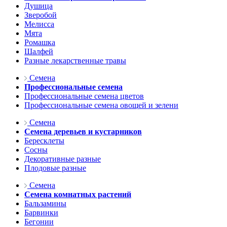
Душица
Зверобой
Мелисса
Мята
Ромашка
Шалфей
Разные лекарственные травы
Семена
Профессиональные семена
Профессиональные семена цветов
Профессиональные семена овощей и зелени
Семена
Семена деревьев и кустарников
Бересклеты
Сосны
Декоративные разные
Плодовые разные
Семена
Семена комнатных растений
Бальзамины
Барвинки
Бегонии