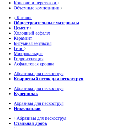
Консоли и перетяжки
Объемные композиции
Каталог
Общестроительные материалы
Цемент
Холодный асфальт
Керамзит
Битумная эмульсия
Гипс
Микрокальцит
Гидроизоляция
Асфальтовая крошка
Абразивы для пескоструя
Кварцевый песок для пескоструя
Абразивы для пескоструя
Купершлак
Абразивы для пескоструя
Никельшлак
Абразивы для пескоструя
Стальная дробь