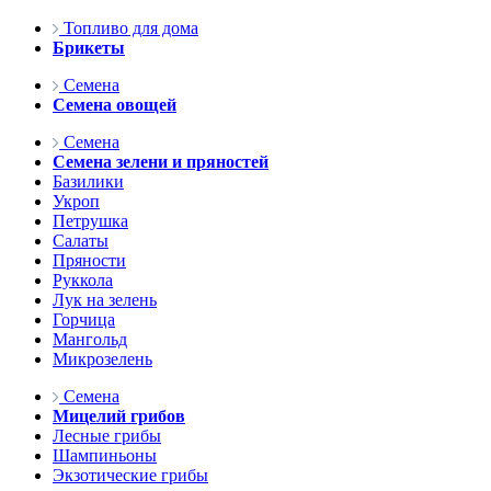
Топливо для дома
Брикеты
Семена
Семена овощей
Семена
Семена зелени и пряностей
Базилики
Укроп
Петрушка
Салаты
Пряности
Руккола
Лук на зелень
Горчица
Мангольд
Микрозелень
Семена
Мицелий грибов
Лесные грибы
Шампиньоны
Экзотические грибы