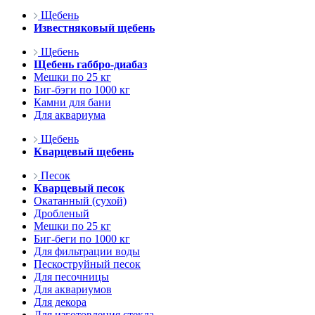
Щебень
Известняковый щебень
Щебень
Щебень габбро-диабаз
Мешки по 25 кг
Биг-бэги по 1000 кг
Камни для бани
Для аквариума
Щебень
Кварцевый щебень
Песок
Кварцевый песок
Окатанный (сухой)
Дробленый
Мешки по 25 кг
Биг-беги по 1000 кг
Для фильтрации воды
Пескоструйный песок
Для песочницы
Для аквариумов
Для декора
Для изготовления стекла