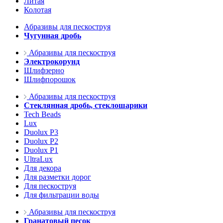
Литая
Колотая
Абразивы для пескоструя
Чугунная дробь
Абразивы для пескоструя
Электрокорунд
Шлифзерно
Шлифпорошок
Абразивы для пескоструя
Стеклянная дробь, стеклошарики
Tech Beads
Lux
Duolux P3
Duolux P2
Duolux P1
UltraLux
Для декора
Для разметки дорог
Для пескоструя
Для фильтрации воды
Абразивы для пескоструя
Гранатовый песок