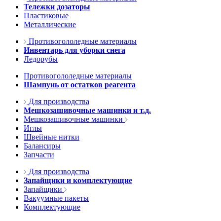
Тележки дозаторы
Пластиковые
Металлические
Противогололедные материалы
Инвентарь для уборки снега
Ледорубы
Противогололедные материалы
Шампунь от остатков реагента
Для производства
Мешкозашивочные машинки и т.д.
Мешкозашивочные машинки
Иглы
Швейные нитки
Балансиры
Запчасти
Для производства
Запайщики и комплектующие
Запайщики
Вакуумные пакеты
Комплектующие