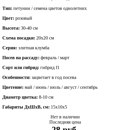
Тип:
петунии / семена цветов однолетних
Цвет:
розовый
Высота:
30-40 см
Схема посадки:
20х20 см
Серия:
элитная клумба
Посев на рассаду:
февраль / март
Сорт или гибрид:
гибрид f1
Особенности:
зацветает в год посева
Цветение:
май / июнь / июль / август / сентябрь
Диаметр цветка:
8-10 см
Габариты ДхШхВ, см:
15x10x5
Нет в наличии
Последняя цена
28 руб.