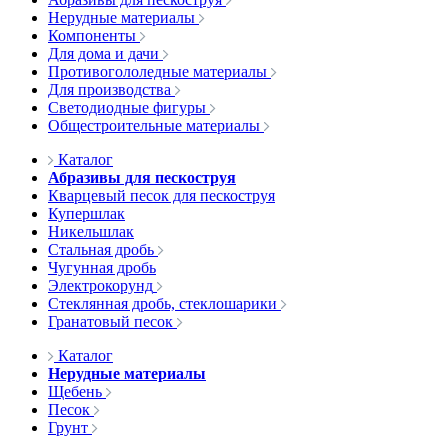
Нерудные материалы
Компоненты
Для дома и дачи
Противогололедные материалы
Для производства
Светодиодные фигуры
Общестроительные материалы
Каталог
Абразивы для пескоструя
Кварцевый песок для пескоструя
Купершлак
Никельшлак
Стальная дробь
Чугунная дробь
Электрокорунд
Стеклянная дробь, стеклошарики
Гранатовый песок
Каталог
Нерудные материалы
Щебень
Песок
Грунт