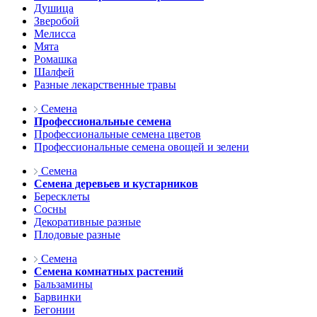
Душица
Зверобой
Мелисса
Мята
Ромашка
Шалфей
Разные лекарственные травы
Семена
Профессиональные семена
Профессиональные семена цветов
Профессиональные семена овощей и зелени
Семена
Семена деревьев и кустарников
Бересклеты
Сосны
Декоративные разные
Плодовые разные
Семена
Семена комнатных растений
Бальзамины
Барвинки
Бегонии