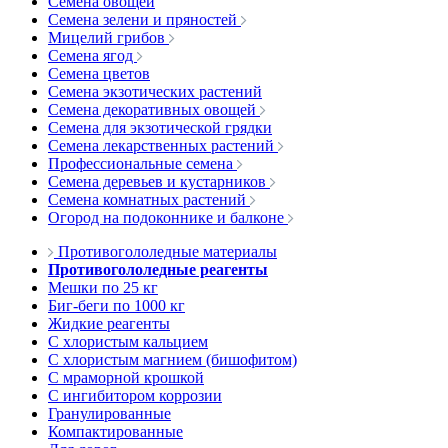
Семена овощей
Семена зелени и пряностей
Мицелий грибов
Семена ягод
Семена цветов
Семена экзотических растений
Семена декоративных овощей
Семена для экзотической грядки
Семена лекарственных растений
Профессиональные семена
Семена деревьев и кустарников
Семена комнатных растений
Огород на подоконнике и балконе
Противогололедные материалы
Противогололедные реагенты
Мешки по 25 кг
Биг-беги по 1000 кг
Жидкие реагенты
С хлористым кальцием
С хлористым магнием (бишофитом)
С мраморной крошкой
С ингибитором коррозии
Гранулированные
Компактированные