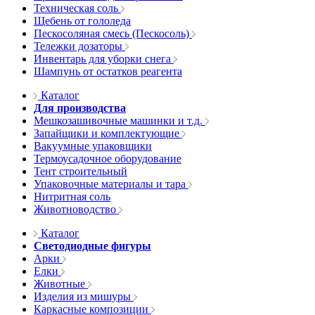
Техническая соль
Щебень от гололеда
Пескосоляная смесь (Пескосоль)
Тележки дозаторы
Инвентарь для уборки снега
Шампунь от остатков реагента
Каталог
Для производства
Мешкозашивочные машинки и т.д.
Запайщики и комплектующие
Вакуумные упаковщики
Термоусадочное оборудование
Тент строительный
Упаковочные материалы и тара
Нитритная соль
Животноводство
Каталог
Светодиодные фигуры
Арки
Елки
Животные
Изделия из мишуры
Каркасные композиции