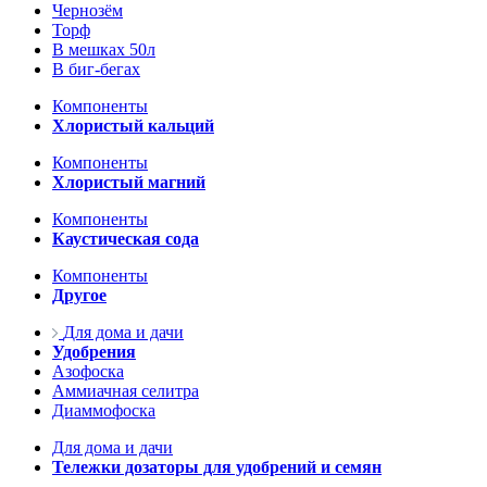
Чернозём
Торф
В мешках 50л
В биг-бегах
Компоненты
Хлористый кальций
Компоненты
Хлористый магний
Компоненты
Каустическая сода
Компоненты
Другое
Для дома и дачи
Удобрения
Азофоска
Аммиачная селитра
Диаммофоска
Для дома и дачи
Тележки дозаторы для удобрений и семян