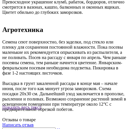
Превосходное украшение клумб, рабаток, бордюров, отлично
смотрится в вазонах, кашпо, балконных и оконных ящиках.
Цветет обильно до глубоких заморозков.
Агротехника
Семена сеют поверхностно, без заделки, под стекло или
пленку для сохранения постоянной влажности. Пока посевы
маленькие их рекомендуется опрыскивать из распылителя, а
не поливать. Посев на рассаду с января по апрель. Чем раньше
посеяны семена, тем раньше начнется цветение. Январским-
февральским посевам необходима подсветка. Пикировка в
фазе 1-2 настоящих листочков.
Высадка в грунт закаленной рассады в конце мая – начале
июня, после того как минует угроза заморозков. Схема
посадки 20х30 см. Дальнейший уход заключается в прополке,
рыхлении и поливах. Возможно сохранение растений зимой в
освещенном помещении при температуре около 12°С с
Показать весь текст
предварительной обрезкой побегов.
Отзывы о товаре
Написать отзыв