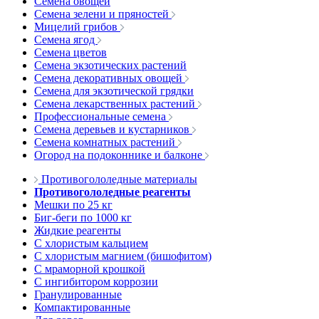
Семена овощей
Семена зелени и пряностей
Мицелий грибов
Семена ягод
Семена цветов
Семена экзотических растений
Семена декоративных овощей
Семена для экзотической грядки
Семена лекарственных растений
Профессиональные семена
Семена деревьев и кустарников
Семена комнатных растений
Огород на подоконнике и балконе
Противогололедные материалы
Противогололедные реагенты
Мешки по 25 кг
Биг-беги по 1000 кг
Жидкие реагенты
С хлористым кальцием
С хлористым магнием (бишофитом)
С мраморной крошкой
С ингибитором коррозии
Гранулированные
Компактированные