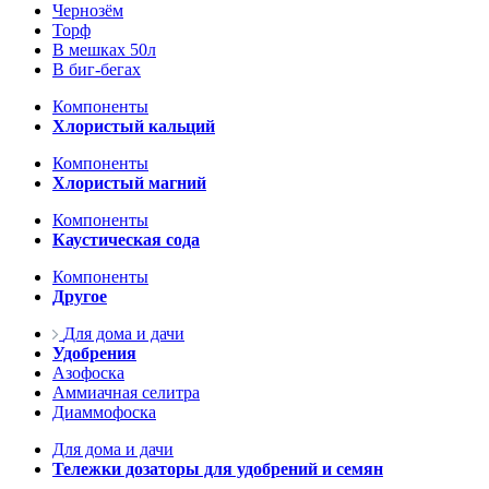
Чернозём
Торф
В мешках 50л
В биг-бегах
Компоненты
Хлористый кальций
Компоненты
Хлористый магний
Компоненты
Каустическая сода
Компоненты
Другое
Для дома и дачи
Удобрения
Азофоска
Аммиачная селитра
Диаммофоска
Для дома и дачи
Тележки дозаторы для удобрений и семян