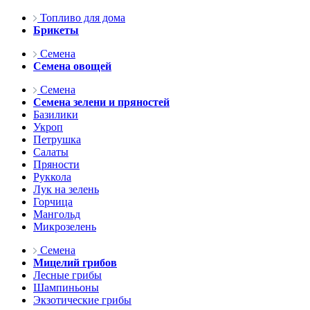
Топливо для дома
Брикеты
Семена
Семена овощей
Семена
Семена зелени и пряностей
Базилики
Укроп
Петрушка
Салаты
Пряности
Руккола
Лук на зелень
Горчица
Мангольд
Микрозелень
Семена
Мицелий грибов
Лесные грибы
Шампиньоны
Экзотические грибы