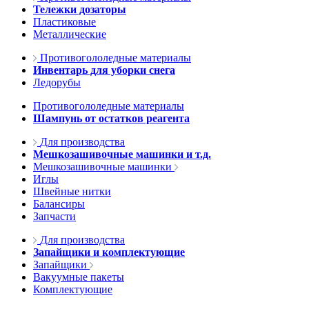
Тележки дозаторы
Пластиковые
Металлические
Противогололедные материалы
Инвентарь для уборки снега
Ледорубы
Противогололедные материалы
Шампунь от остатков реагента
Для производства
Мешкозашивочные машинки и т.д.
Мешкозашивочные машинки
Иглы
Швейные нитки
Балансиры
Запчасти
Для производства
Запайщики и комплектующие
Запайщики
Вакуумные пакеты
Комплектующие