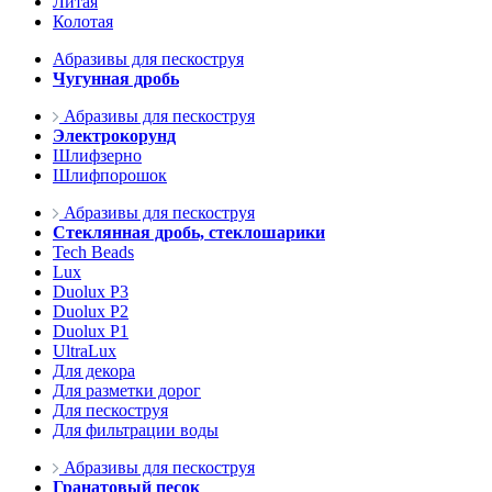
Литая
Колотая
Абразивы для пескоструя
Чугунная дробь
Абразивы для пескоструя
Электрокорунд
Шлифзерно
Шлифпорошок
Абразивы для пескоструя
Стеклянная дробь, стеклошарики
Tech Beads
Lux
Duolux P3
Duolux P2
Duolux P1
UltraLux
Для декора
Для разметки дорог
Для пескоструя
Для фильтрации воды
Абразивы для пескоструя
Гранатовый песок