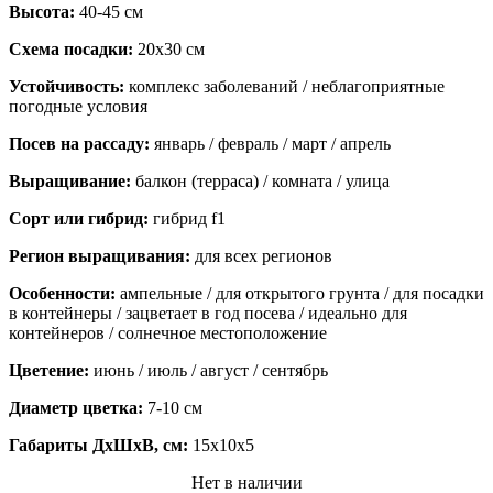
Высота:
40-45 см
Схема посадки:
20х30 см
Устойчивость:
комплекс заболеваний / неблагоприятные
погодные условия
Посев на рассаду:
январь / февраль / март / апрель
Выращивание:
балкон (терраса) / комната / улица
Сорт или гибрид:
гибрид f1
Регион выращивания:
для всех регионов
Особенности:
ампельные / для открытого грунта / для посадки
в контейнеры / зацветает в год посева / идеально для
контейнеров / солнечное местоположение
Цветение:
июнь / июль / август / сентябрь
Диаметр цветка:
7-10 см
Габариты ДхШхВ, см:
15x10x5
Нет в наличии