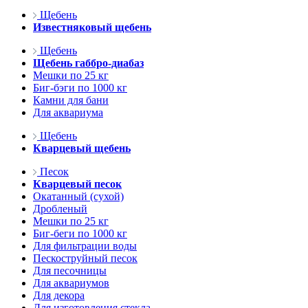
Щебень
Известняковый щебень
Щебень
Щебень габбро-диабаз
Мешки по 25 кг
Биг-бэги по 1000 кг
Камни для бани
Для аквариума
Щебень
Кварцевый щебень
Песок
Кварцевый песок
Окатанный (сухой)
Дробленый
Мешки по 25 кг
Биг-беги по 1000 кг
Для фильтрации воды
Пескоструйный песок
Для песочницы
Для аквариумов
Для декора
Для изготовления стекла