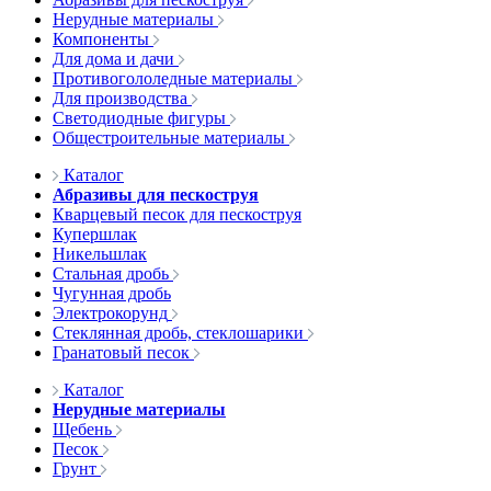
Нерудные материалы
Компоненты
Для дома и дачи
Противогололедные материалы
Для производства
Светодиодные фигуры
Общестроительные материалы
Каталог
Абразивы для пескоструя
Кварцевый песок для пескоструя
Купершлак
Никельшлак
Стальная дробь
Чугунная дробь
Электрокорунд
Стеклянная дробь, стеклошарики
Гранатовый песок
Каталог
Нерудные материалы
Щебень
Песок
Грунт