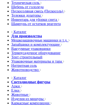
Техническая соль
Щебень от гололеда
Пескосоляная смесь (Пескосоль)
Тележки дозаторы
Инвентарь для уборки снега
Шампунь от остатков реагента
Каталог
Для производства
Мешкозашивочные машинки и т.д.
Запайщики и комплектующие
Вакуумные упаковщики
Термоусадочное оборудование
Тент строительный
Упаковочные материалы и тара
Нитритная соль
Животноводство
Каталог
Светодиодные фигуры
Арки
Елки
Животные
Изделия из мишуры
Каркасные композиции