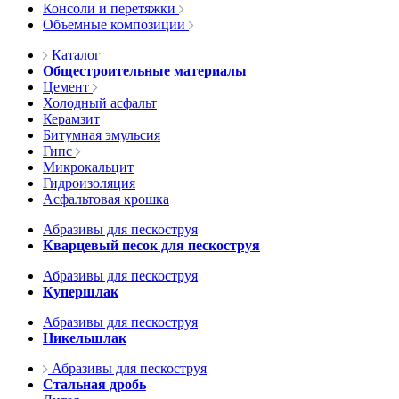
Консоли и перетяжки
Объемные композиции
Каталог
Общестроительные материалы
Цемент
Холодный асфальт
Керамзит
Битумная эмульсия
Гипс
Микрокальцит
Гидроизоляция
Асфальтовая крошка
Абразивы для пескоструя
Кварцевый песок для пескоструя
Абразивы для пескоструя
Купершлак
Абразивы для пескоструя
Никельшлак
Абразивы для пескоструя
Стальная дробь