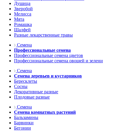
Душица
Зверобой
Мелисса
Мята
Ромашка
Шалфей
Разные лекарственные травы
Семена
Профессиональные семена
Профессиональные семена цветов
Профессиональные семена овощей и зелени
Семена
Семена деревьев и кустарников
Бересклеты
Сосны
Декоративные разные
Плодовые разные
Семена
Семена комнатных растений
Бальзамины
Барвинки
Бегонии