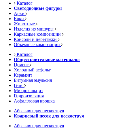
Каталог
Светодиодные фигуры
Арки
Елки
Животные
Изделия из мишуры
Каркасные композиции
Консоли и перетяжки
Объемные композиции
Каталог
Общестроительные материалы
Цемент
Холодный асфальт
Керамзит
Битумная эмульсия
Гипс
Микрокальцит
Гидроизоляция
Асфальтовая крошка
Абразивы для пескоструя
Кварцевый песок для пескоструя
Абразивы для пескоструя