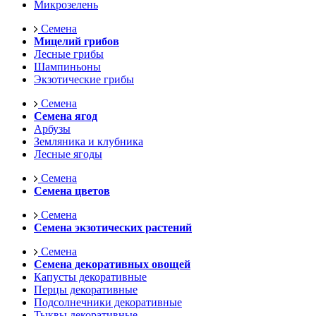
Микрозелень
Семена
Мицелий грибов
Лесные грибы
Шампиньоны
Экзотические грибы
Семена
Семена ягод
Арбузы
Земляника и клубника
Лесные ягоды
Семена
Семена цветов
Семена
Семена экзотических растений
Семена
Семена декоративных овощей
Капусты декоративные
Перцы декоративные
Подсолнечники декоративные
Тыквы декоративные