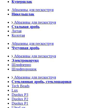
Купершлак
Абразивы для пескоструя
Никельшлак
Абразивы для пескоструя
Стальная дробь
Литая
Колотая
Абразивы для пескоструя
Чугунная дробь
Абразивы для пескоструя
Электрокорунд
Шлифзерно
Шлифпорошок
Абразивы для пескоструя
Стеклянная дробь, стеклошарики
Tech Beads
Lux
Duolux P3
Duolux P2
Duolux P1
UltraLux