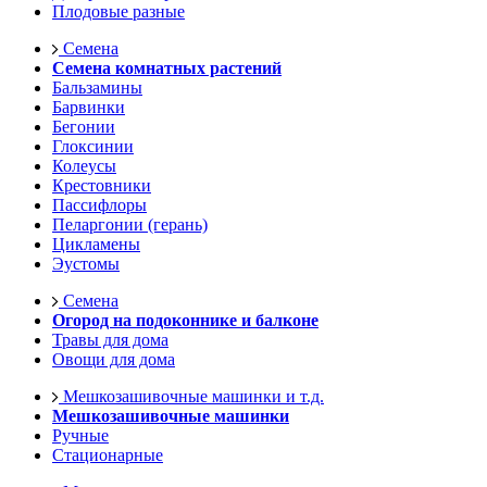
Плодовые разные
Семена
Семена комнатных растений
Бальзамины
Барвинки
Бегонии
Глоксинии
Колеусы
Крестовники
Пассифлоры
Пеларгонии (герань)
Цикламены
Эустомы
Семена
Огород на подоконнике и балконе
Травы для дома
Овощи для дома
Мешкозашивочные машинки и т.д.
Мешкозашивочные машинки
Ручные
Стационарные