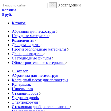
0 совпадений
Корзина
0 руб.
Каталог
Абразивы для пескоструя
Нерудные материалы
Компоненты
Для дома и дачи
Противогололедные материалы
Для производства
Светодиодные фигуры
Общестроительные материалы
Каталог
Абразивы для пескоструя
Кварцевый песок для пескоструя
Купершлак
Никельшлак
Стальная дробь
Чугунная дробь
Электрокорунд
Стеклянная дробь, стеклошарики