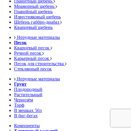
Гранитный щебень
Мраморный щебень
Гравийный щебень
Известняковый щебень
Щебень габбро-диабаз
Кварцевый щебень
Нерудные материалы
Песок
Кварцевый песок
Речной песок
Карьерный песок
Песок для строительства
Стеклянный песок
Нерудные материалы
Грунт
Плодородный
Растительный
Чернозём
Торф
В мешках 50л
В биг-бегах
Компоненты
Хлористый кальций