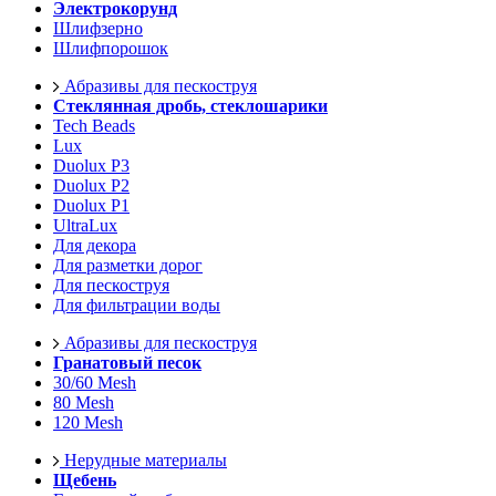
Электрокорунд
Шлифзерно
Шлифпорошок
Абразивы для пескоструя
Стеклянная дробь, стеклошарики
Tech Beads
Lux
Duolux P3
Duolux P2
Duolux P1
UltraLux
Для декора
Для разметки дорог
Для пескоструя
Для фильтрации воды
Абразивы для пескоструя
Гранатовый песок
30/60 Mesh
80 Mesh
120 Mesh
Нерудные материалы
Щебень