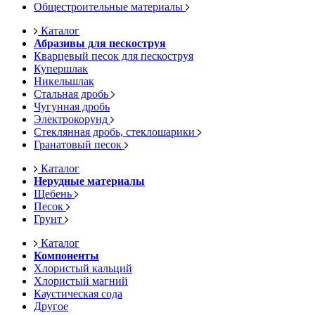
Общестроительные материалы
Каталог
Абразивы для пескоструя
Кварцевый песок для пескоструя
Купершлак
Никельшлак
Стальная дробь
Чугунная дробь
Электрокорунд
Стеклянная дробь, стеклошарики
Гранатовый песок
Каталог
Нерудные материалы
Щебень
Песок
Грунт
Каталог
Компоненты
Хлористый кальций
Хлористый магний
Каустическая сода
Другое