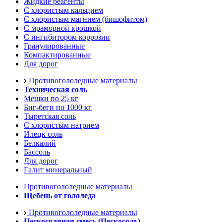
Жидкие реагенты
С хлористым кальцием
С хлористым магнием (бишофитом)
С мраморной крошкой
С ингибитором коррозии
Гранулированные
Компактированные
Для дорог
Противогололедные материалы
Техническая соль
Мешки по 25 кг
Биг-беги по 1000 кг
Тыретская соль
С хлористым натрием
Илецк соль
Белкалий
Бассоль
Для дорог
Галит минеральный
Противогололедные материалы
Щебень от гололеда
Противогололедные материалы
Пескосоляная смесь (Пескосоль)