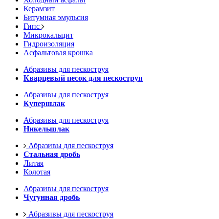
Керамзит
Битумная эмульсия
Гипс
Микрокальцит
Гидроизоляция
Асфальтовая крошка
Абразивы для пескоструя
Кварцевый песок для пескоструя
Абразивы для пескоструя
Купершлак
Абразивы для пескоструя
Никельшлак
Абразивы для пескоструя
Стальная дробь
Литая
Колотая
Абразивы для пескоструя
Чугунная дробь
Абразивы для пескоструя