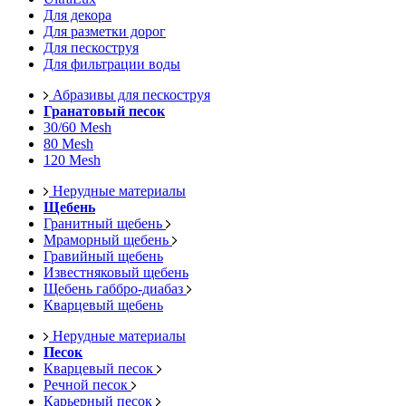
Для декора
Для разметки дорог
Для пескоструя
Для фильтрации воды
Абразивы для пескоструя
Гранатовый песок
30/60 Mesh
80 Mesh
120 Mesh
Нерудные материалы
Щебень
Гранитный щебень
Мраморный щебень
Гравийный щебень
Известняковый щебень
Щебень габбро-диабаз
Кварцевый щебень
Нерудные материалы
Песок
Кварцевый песок
Речной песок
Карьерный песок