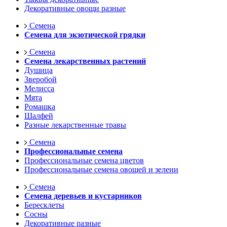
Декоративные овощи разные
Семена
Семена для экзотической грядки
Семена
Семена лекарственных растений
Душица
Зверобой
Мелисса
Мята
Ромашка
Шалфей
Разные лекарственные травы
Семена
Профессиональные семена
Профессиональные семена цветов
Профессиональные семена овощей и зелени
Семена
Семена деревьев и кустарников
Бересклеты
Сосны
Декоративные разные