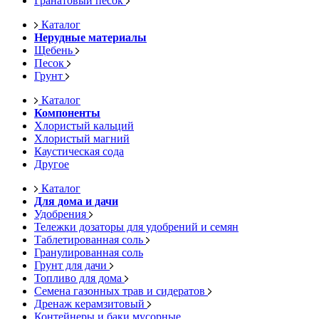
Гранатовый песок
Каталог
Нерудные материалы
Щебень
Песок
Грунт
Каталог
Компоненты
Хлористый кальций
Хлористый магний
Каустическая сода
Другое
Каталог
Для дома и дачи
Удобрения
Тележки дозаторы для удобрений и семян
Таблетированная соль
Гранулированная соль
Грунт для дачи
Топливо для дома
Семена газонных трав и сидератов
Дренаж керамзитовый
Контейнеры и баки мусорные