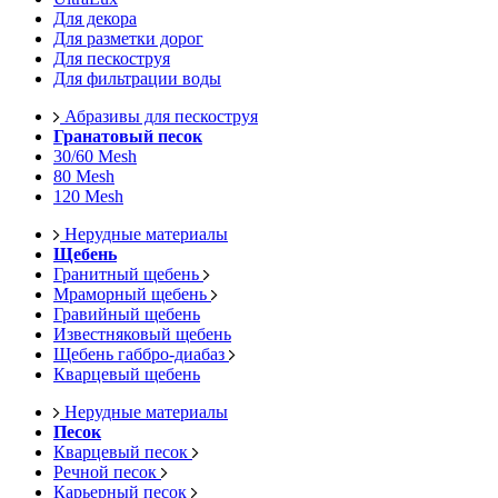
Для декора
Для разметки дорог
Для пескоструя
Для фильтрации воды
Абразивы для пескоструя
Гранатовый песок
30/60 Mesh
80 Mesh
120 Mesh
Нерудные материалы
Щебень
Гранитный щебень
Мраморный щебень
Гравийный щебень
Известняковый щебень
Щебень габбро-диабаз
Кварцевый щебень
Нерудные материалы
Песок
Кварцевый песок
Речной песок
Карьерный песок