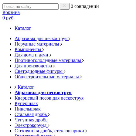
0 совпадений
Корзина
0 руб.
Каталог
Абразивы для пескоструя
Нерудные материалы
Компоненты
Для дома и дачи
Противогололедные материалы
Для производства
Светодиодные фигуры
Общестроительные материалы
Каталог
Абразивы для пескоструя
Кварцевый песок для пескоструя
Купершлак
Никельшлак
Стальная дробь
Чугунная дробь
Электрокорунд
Стеклянная дробь, стеклошарики