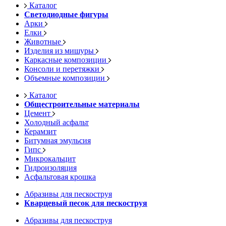
Каталог
Светодиодные фигуры
Арки
Елки
Животные
Изделия из мишуры
Каркасные композиции
Консоли и перетяжки
Объемные композиции
Каталог
Общестроительные материалы
Цемент
Холодный асфальт
Керамзит
Битумная эмульсия
Гипс
Микрокальцит
Гидроизоляция
Асфальтовая крошка
Абразивы для пескоструя
Кварцевый песок для пескоструя
Абразивы для пескоструя