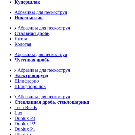
Купершлак
Абразивы для пескоструя
Никельшлак
Абразивы для пескоструя
Стальная дробь
Литая
Колотая
Абразивы для пескоструя
Чугунная дробь
Абразивы для пескоструя
Электрокорунд
Шлифзерно
Шлифпорошок
Абразивы для пескоструя
Стеклянная дробь, стеклошарики
Tech Beads
Lux
Duolux P3
Duolux P2
Duolux P1
UltraLux