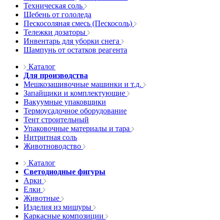
Техническая соль
Щебень от гололеда
Пескосоляная смесь (Пескосоль)
Тележки дозаторы
Инвентарь для уборки снега
Шампунь от остатков реагента
Каталог
Для производства
Мешкозашивочные машинки и т.д.
Запайщики и комплектующие
Вакуумные упаковщики
Термоусадочное оборудование
Тент строительный
Упаковочные материалы и тара
Нитритная соль
Животноводство
Каталог
Светодиодные фигуры
Арки
Елки
Животные
Изделия из мишуры
Каркасные композиции