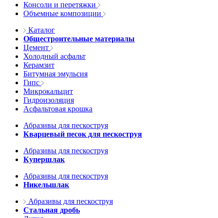
Консоли и перетяжки
Объемные композиции
Каталог
Общестроительные материалы
Цемент
Холодный асфальт
Керамзит
Битумная эмульсия
Гипс
Микрокальцит
Гидроизоляция
Асфальтовая крошка
Абразивы для пескоструя
Кварцевый песок для пескоструя
Абразивы для пескоструя
Купершлак
Абразивы для пескоструя
Никельшлак
Абразивы для пескоструя
Стальная дробь