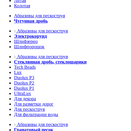
Литая
Колотая
Абразивы для пескоструя
Чугунная дробь
Абразивы для пескоструя
Электрокорунд
Шлифзерно
Шлифпорошок
Абразивы для пескоструя
Стеклянная дробь, стеклошарики
Tech Beads
Lux
Duolux P3
Duolux P2
Duolux P1
UltraLux
Для декора
Для разметки дорог
Для пескоструя
Для фильтрации воды
Абразивы для пескоструя
Гранатовый песок