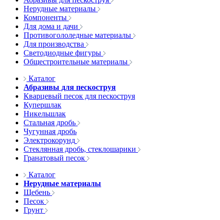
Нерудные материалы
Компоненты
Для дома и дачи
Противогололедные материалы
Для производства
Светодиодные фигуры
Общестроительные материалы
Каталог
Абразивы для пескоструя
Кварцевый песок для пескоструя
Купершлак
Никельшлак
Стальная дробь
Чугунная дробь
Электрокорунд
Стеклянная дробь, стеклошарики
Гранатовый песок
Каталог
Нерудные материалы
Щебень
Песок
Грунт