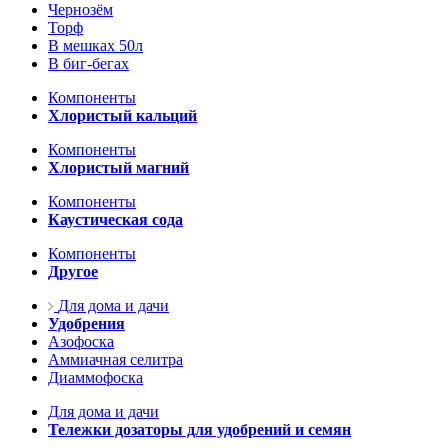
Чернозём
Торф
В мешках 50л
В биг-бегах
Компоненты
Хлористый кальций
Компоненты
Хлористый магний
Компоненты
Каустическая сода
Компоненты
Другое
Для дома и дачи
Удобрения
Азофоска
Аммиачная селитра
Диаммофоска
Для дома и дачи
Тележки дозаторы для удобрений и семян