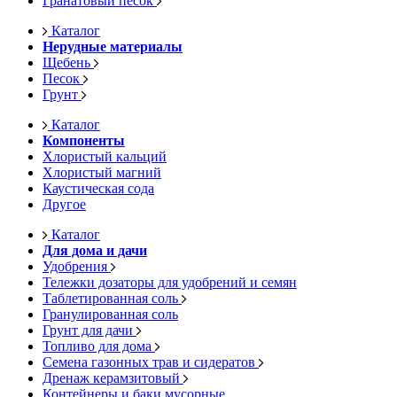
Гранатовый песок
Каталог
Нерудные материалы
Щебень
Песок
Грунт
Каталог
Компоненты
Хлористый кальций
Хлористый магний
Каустическая сода
Другое
Каталог
Для дома и дачи
Удобрения
Тележки дозаторы для удобрений и семян
Таблетированная соль
Гранулированная соль
Грунт для дачи
Топливо для дома
Семена газонных трав и сидератов
Дренаж керамзитовый
Контейнеры и баки мусорные