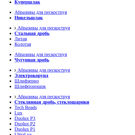
Купершлак
Абразивы для пескоструя
Никельшлак
Абразивы для пескоструя
Стальная дробь
Литая
Колотая
Абразивы для пескоструя
Чугунная дробь
Абразивы для пескоструя
Электрокорунд
Шлифзерно
Шлифпорошок
Абразивы для пескоструя
Стеклянная дробь, стеклошарики
Tech Beads
Lux
Duolux P3
Duolux P2
Duolux P1
UltraLux