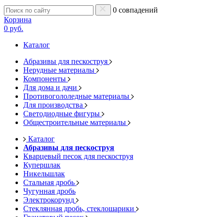
0 совпадений
Корзина
0 руб.
Каталог
Абразивы для пескоструя
Нерудные материалы
Компоненты
Для дома и дачи
Противогололедные материалы
Для производства
Светодиодные фигуры
Общестроительные материалы
Каталог
Абразивы для пескоструя
Кварцевый песок для пескоструя
Купершлак
Никельшлак
Стальная дробь
Чугунная дробь
Электрокорунд
Стеклянная дробь, стеклошарики