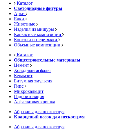
Каталог
Светодиодные фигуры
Арки
Елки
Животные
Изделия из мишуры
Каркасные композиции
Консоли и перетяжки
Объемные композиции
Каталог
Общестроительные материалы
Цемент
Холодный асфальт
Керамзит
Битумная эмульсия
Гипс
Микрокальцит
Гидроизоляция
Асфальтовая крошка
Абразивы для пескоструя
Кварцевый песок для пескоструя
Абразивы для пескоструя