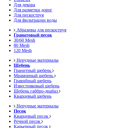
Для декора
Для разметки дорог
Для пескоструя
Для фильтрации воды
Абразивы для пескоструя
Гранатовый песок
30/60 Mesh
80 Mesh
120 Mesh
Нерудные материалы
Щебень
Гранитный щебень
Мраморный щебень
Гравийный щебень
Известняковый щебень
Щебень габбро-диабаз
Кварцевый щебень
Нерудные материалы
Песок
Кварцевый песок
Речной песок
Карьерный песок