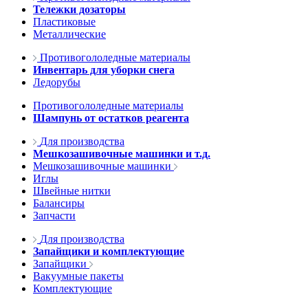
Тележки дозаторы
Пластиковые
Металлические
Противогололедные материалы
Инвентарь для уборки снега
Ледорубы
Противогололедные материалы
Шампунь от остатков реагента
Для производства
Мешкозашивочные машинки и т.д.
Мешкозашивочные машинки
Иглы
Швейные нитки
Балансиры
Запчасти
Для производства
Запайщики и комплектующие
Запайщики
Вакуумные пакеты
Комплектующие