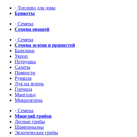
Топливо для дома
Брикеты
Семена
Семена овощей
Семена
Семена зелени и пряностей
Базилики
Укроп
Петрушка
Салаты
Пряности
Руккола
Лук на зелень
Горчица
Мангольд
Микрозелень
Семена
Мицелий грибов
Лесные грибы
Шампиньоны
Экзотические грибы