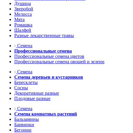
Душица
Зверобой
Мелисса
Мята
Ромашка
Шалфей
Разные лекарственные травы
Семена
Профессиональные семена
Профессиональные семена цветов
Профессиональные семена овощей и зелени
Семена
Семена деревьев и кустарников
Бересклеты
Сосны
Декоративные разные
Плодовые разные
Семена
Семена комнатных растений
Бальзамины
Барвинки
Бегонии