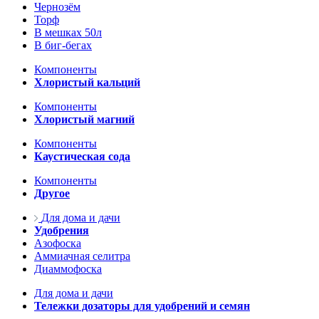
Чернозём
Торф
В мешках 50л
В биг-бегах
Компоненты
Хлористый кальций
Компоненты
Хлористый магний
Компоненты
Каустическая сода
Компоненты
Другое
Для дома и дачи
Удобрения
Азофоска
Аммиачная селитра
Диаммофоска
Для дома и дачи
Тележки дозаторы для удобрений и семян