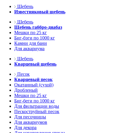
Щебень
Известняковый щебень
Щебень
Щебень габбро-диабаз
Мешки по 25 кг
Биг-бэги по 1000 кг
Камни для бани
Для аквариума
Щебень
Кварцевый щебень
Песок
Кварцевый песок
Окатанный (сухой)
Дробленый
Мешки по 25 кг
Биг-беги по 1000 кг
Для фильтрации воды
Пескоструйный песок
Для песочницы
Для аквариумов
Для декора
Для изготовления стекла