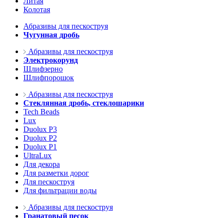
Литая
Колотая
Абразивы для пескоструя
Чугунная дробь
Абразивы для пескоструя
Электрокорунд
Шлифзерно
Шлифпорошок
Абразивы для пескоструя
Стеклянная дробь, стеклошарики
Tech Beads
Lux
Duolux P3
Duolux P2
Duolux P1
UltraLux
Для декора
Для разметки дорог
Для пескоструя
Для фильтрации воды
Абразивы для пескоструя
Гранатовый песок