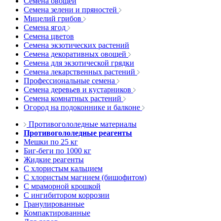
Семена овощей
Семена зелени и пряностей
Мицелий грибов
Семена ягод
Семена цветов
Семена экзотических растений
Семена декоративных овощей
Семена для экзотической грядки
Семена лекарственных растений
Профессиональные семена
Семена деревьев и кустарников
Семена комнатных растений
Огород на подоконнике и балконе
Противогололедные материалы
Противогололедные реагенты
Мешки по 25 кг
Биг-беги по 1000 кг
Жидкие реагенты
С хлористым кальцием
С хлористым магнием (бишофитом)
С мраморной крошкой
С ингибитором коррозии
Гранулированные
Компактированные