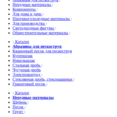
Нерудные материалы
Компоненты
Для дома и дачи
Противогололедные материалы
Для производства
Светодиодные фигуры
Общестроительные материалы
Каталог
Абразивы для пескоструя
Кварцевый песок для пескоструя
Купершлак
Никельшлак
Стальная дробь
Чугунная дробь
Электрокорунд
Стеклянная дробь, стеклошарики
Гранатовый песок
Каталог
Нерудные материалы
Щебень
Песок
Грунт