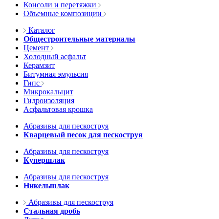
Консоли и перетяжки
Объемные композиции
Каталог
Общестроительные материалы
Цемент
Холодный асфальт
Керамзит
Битумная эмульсия
Гипс
Микрокальцит
Гидроизоляция
Асфальтовая крошка
Абразивы для пескоструя
Кварцевый песок для пескоструя
Абразивы для пескоструя
Купершлак
Абразивы для пескоструя
Никельшлак
Абразивы для пескоструя
Стальная дробь