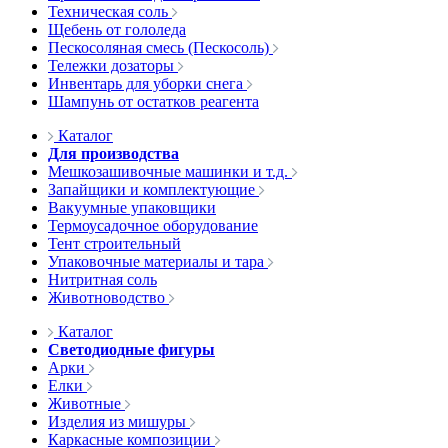
Техническая соль
Щебень от гололеда
Пескосоляная смесь (Пескосоль)
Тележки дозаторы
Инвентарь для уборки снега
Шампунь от остатков реагента
Каталог
Для производства
Мешкозашивочные машинки и т.д.
Запайщики и комплектующие
Вакуумные упаковщики
Термоусадочное оборудование
Тент строительный
Упаковочные материалы и тара
Нитритная соль
Животноводство
Каталог
Светодиодные фигуры
Арки
Елки
Животные
Изделия из мишуры
Каркасные композиции