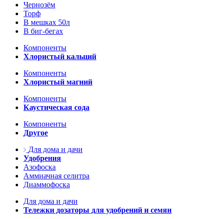
Чернозём
Торф
В мешках 50л
В биг-бегах
Компоненты
Хлористый кальций
Компоненты
Хлористый магний
Компоненты
Каустическая сода
Компоненты
Другое
Для дома и дачи
Удобрения
Азофоска
Аммиачная селитра
Диаммофоска
Для дома и дачи
Тележки дозаторы для удобрений и семян