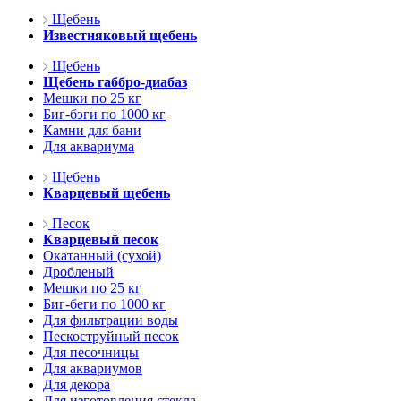
Щебень
Известняковый щебень
Щебень
Щебень габбро-диабаз
Мешки по 25 кг
Биг-бэги по 1000 кг
Камни для бани
Для аквариума
Щебень
Кварцевый щебень
Песок
Кварцевый песок
Окатанный (сухой)
Дробленый
Мешки по 25 кг
Биг-беги по 1000 кг
Для фильтрации воды
Пескоструйный песок
Для песочницы
Для аквариумов
Для декора
Для изготовления стекла