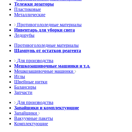
Тележки дозаторы
Пластиковые
Металлические
Противогололедные материалы
Инвентарь для уборки снега
Ледорубы
Противогололедные материалы
Шампунь от остатков реагента
Для производства
Мешкозашивочные машинки и т.д.
Мешкозашивочные машинки
Иглы
Швейные нитки
Балансиры
Запчасти
Для производства
Запайщики и комплектующие
Запайщики
Вакуумные пакеты
Комплектующие