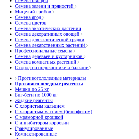
Семена овощей
Семена зелени и пряностей
Мицелий грибов
Семена ягод
Семена цветов
Семена экзотических растений
Семена декоративных овощей
Семена для экзотической грядки
Семена лекарственных растений
Профессиональные семена
Семена деревьев и кустарников
Семена комнатных растений
Огород на подоконнике и балконе
Противогололедные материалы
Противогололедные реагенты
Мешки по 25 кг
Биг-беги по 1000 кг
Жидкие реагенты
С хлористым кальцием
С хлористым магнием (бишофитом)
С мраморной крошкой
С ингибитором коррозии
Гранулированные
Компактированные