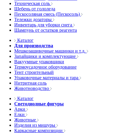
Техническая соль
Щебень от гололеда
Пескосоляная смесь (Пескосоль)
Тележки дозаторы
Инвентарь для уборки снега
Шампунь от остатков реагента
Каталог
Для производства
Мешкозашивочные машинки и т.д.
Запайщики и комплектующие
Вакуумные упаковщики
Термоусадочное оборудование
Тент строительный
Упаковочные материалы и тара
Нитритная соль
Животноводство
Каталог
Светодиодные фигуры
Арки
Елки
Животные
Изделия из мишуры
Каркасные композиции