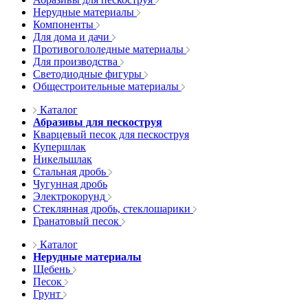
Нерудные материалы
Компоненты
Для дома и дачи
Противогололедные материалы
Для производства
Светодиодные фигуры
Общестроительные материалы
Каталог
Абразивы для пескоструя
Кварцевый песок для пескоструя
Купершлак
Никельшлак
Стальная дробь
Чугунная дробь
Электрокорунд
Стеклянная дробь, стеклошарики
Гранатовый песок
Каталог
Нерудные материалы
Щебень
Песок
Грунт