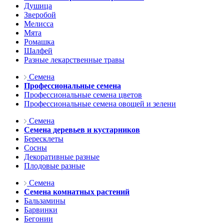
Душица
Зверобой
Мелисса
Мята
Ромашка
Шалфей
Разные лекарственные травы
Семена
Профессиональные семена
Профессиональные семена цветов
Профессиональные семена овощей и зелени
Семена
Семена деревьев и кустарников
Бересклеты
Сосны
Декоративные разные
Плодовые разные
Семена
Семена комнатных растений
Бальзамины
Барвинки
Бегонии