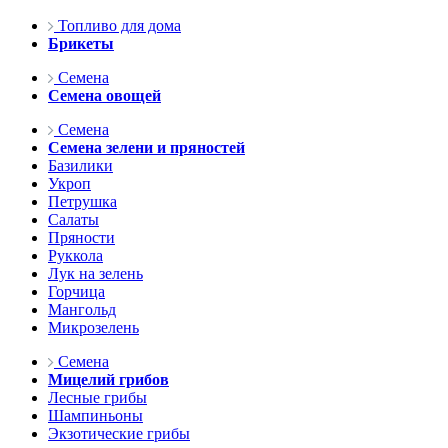
Топливо для дома
Брикеты
Семена
Семена овощей
Семена
Семена зелени и пряностей
Базилики
Укроп
Петрушка
Салаты
Пряности
Руккола
Лук на зелень
Горчица
Мангольд
Микрозелень
Семена
Мицелий грибов
Лесные грибы
Шампиньоны
Экзотические грибы