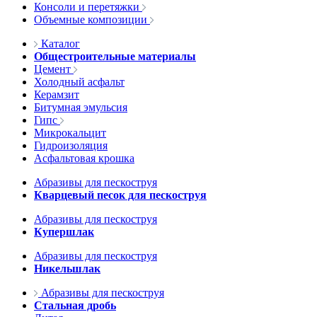
Консоли и перетяжки
Объемные композиции
Каталог
Общестроительные материалы
Цемент
Холодный асфальт
Керамзит
Битумная эмульсия
Гипс
Микрокальцит
Гидроизоляция
Асфальтовая крошка
Абразивы для пескоструя
Кварцевый песок для пескоструя
Абразивы для пескоструя
Купершлак
Абразивы для пескоструя
Никельшлак
Абразивы для пескоструя
Стальная дробь