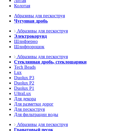
Литая
Колотая
Абразивы для пескоструя
Чугунная дробь
Абразивы для пескоструя
Электрокорунд
Шлифзерно
Шлифпорошок
Абразивы для пескоструя
Стеклянная дробь, стеклошарики
Tech Beads
Lux
Duolux P3
Duolux P2
Duolux P1
UltraLux
Для декора
Для разметки дорог
Для пескоструя
Для фильтрации воды
Абразивы для пескоструя
Гранатовый песок