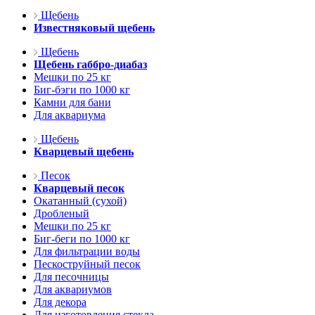
Щебень
Известняковый щебень
Щебень
Щебень габбро-диабаз
Мешки по 25 кг
Биг-бэги по 1000 кг
Камни для бани
Для аквариума
Щебень
Кварцевый щебень
Песок
Кварцевый песок
Окатанный (сухой)
Дробленый
Мешки по 25 кг
Биг-беги по 1000 кг
Для фильтрации воды
Пескоструйный песок
Для песочницы
Для аквариумов
Для декора
Для изготовления стекла