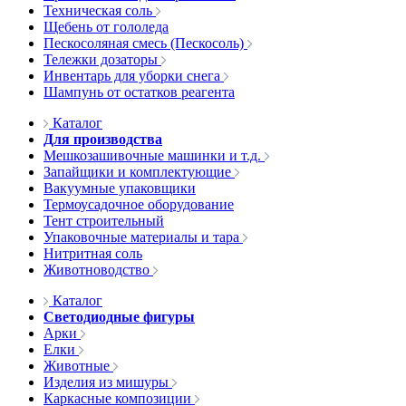
Техническая соль
Щебень от гололеда
Пескосоляная смесь (Пескосоль)
Тележки дозаторы
Инвентарь для уборки снега
Шампунь от остатков реагента
Каталог
Для производства
Мешкозашивочные машинки и т.д.
Запайщики и комплектующие
Вакуумные упаковщики
Термоусадочное оборудование
Тент строительный
Упаковочные материалы и тара
Нитритная соль
Животноводство
Каталог
Светодиодные фигуры
Арки
Елки
Животные
Изделия из мишуры
Каркасные композиции