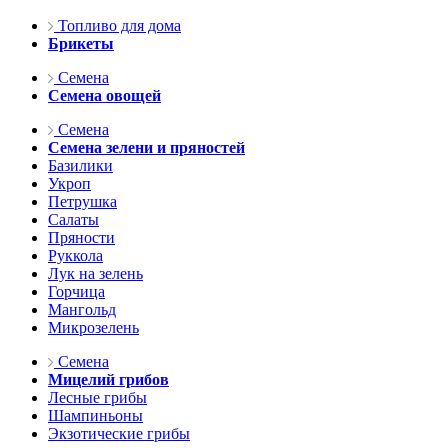
Топливо для дома
Брикеты
Семена
Семена овощей
Семена
Семена зелени и пряностей
Базилики
Укроп
Петрушка
Салаты
Пряности
Руккола
Лук на зелень
Горчица
Мангольд
Микрозелень
Семена
Мицелий грибов
Лесные грибы
Шампиньоны
Экзотические грибы