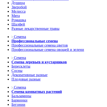
Душица
Зверобой
Мелисса
Мята
Ромашка
Шалфей
Разные лекарственные травы
Семена
Профессиональные семена
Профессиональные семена цветов
Профессиональные семена овощей и зелени
Семена
Семена деревьев и кустарников
Бересклеты
Сосны
Декоративные разные
Плодовые разные
Семена
Семена комнатных растений
Бальзамины
Барвинки
Бегонии