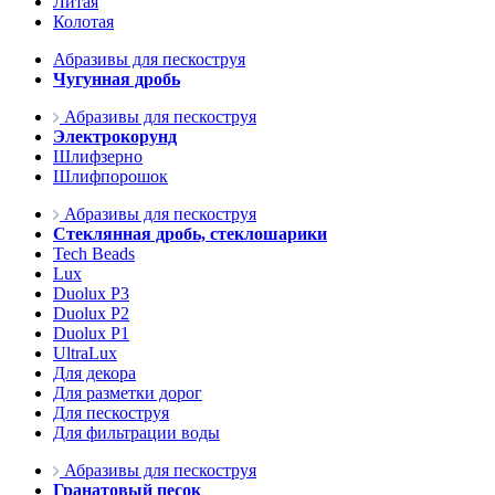
Литая
Колотая
Абразивы для пескоструя
Чугунная дробь
Абразивы для пескоструя
Электрокорунд
Шлифзерно
Шлифпорошок
Абразивы для пескоструя
Стеклянная дробь, стеклошарики
Tech Beads
Lux
Duolux P3
Duolux P2
Duolux P1
UltraLux
Для декора
Для разметки дорог
Для пескоструя
Для фильтрации воды
Абразивы для пескоструя
Гранатовый песок