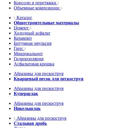
Консоли и перетяжки
Объемные композиции
Каталог
Общестроительные материалы
Цемент
Холодный асфальт
Керамзит
Битумная эмульсия
Гипс
Микрокальцит
Гидроизоляция
Асфальтовая крошка
Абразивы для пескоструя
Кварцевый песок для пескоструя
Абразивы для пескоструя
Купершлак
Абразивы для пескоструя
Никельшлак
Абразивы для пескоструя
Стальная дробь