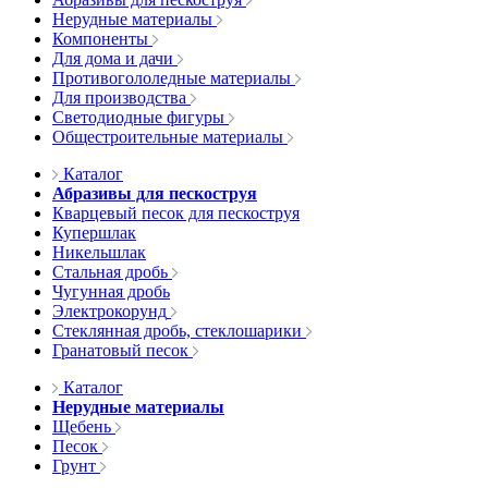
Нерудные материалы
Компоненты
Для дома и дачи
Противогололедные материалы
Для производства
Светодиодные фигуры
Общестроительные материалы
Каталог
Абразивы для пескоструя
Кварцевый песок для пескоструя
Купершлак
Никельшлак
Стальная дробь
Чугунная дробь
Электрокорунд
Стеклянная дробь, стеклошарики
Гранатовый песок
Каталог
Нерудные материалы
Щебень
Песок
Грунт