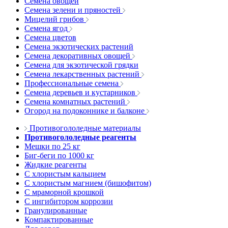
Семена овощей
Семена зелени и пряностей
Мицелий грибов
Семена ягод
Семена цветов
Семена экзотических растений
Семена декоративных овощей
Семена для экзотической грядки
Семена лекарственных растений
Профессиональные семена
Семена деревьев и кустарников
Семена комнатных растений
Огород на подоконнике и балконе
Противогололедные материалы
Противогололедные реагенты
Мешки по 25 кг
Биг-беги по 1000 кг
Жидкие реагенты
С хлористым кальцием
С хлористым магнием (бишофитом)
С мраморной крошкой
С ингибитором коррозии
Гранулированные
Компактированные