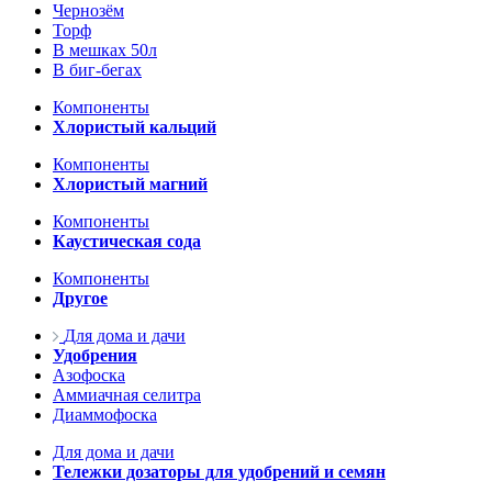
Чернозём
Торф
В мешках 50л
В биг-бегах
Компоненты
Хлористый кальций
Компоненты
Хлористый магний
Компоненты
Каустическая сода
Компоненты
Другое
Для дома и дачи
Удобрения
Азофоска
Аммиачная селитра
Диаммофоска
Для дома и дачи
Тележки дозаторы для удобрений и семян