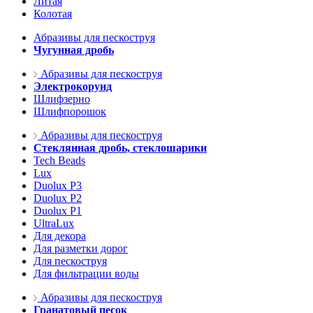
Литая
Колотая
Абразивы для пескоструя
Чугунная дробь
Абразивы для пескоструя
Электрокорунд
Шлифзерно
Шлифпорошок
Абразивы для пескоструя
Стеклянная дробь, стеклошарики
Tech Beads
Lux
Duolux P3
Duolux P2
Duolux P1
UltraLux
Для декора
Для разметки дорог
Для пескоструя
Для фильтрации воды
Абразивы для пескоструя
Гранатовый песок