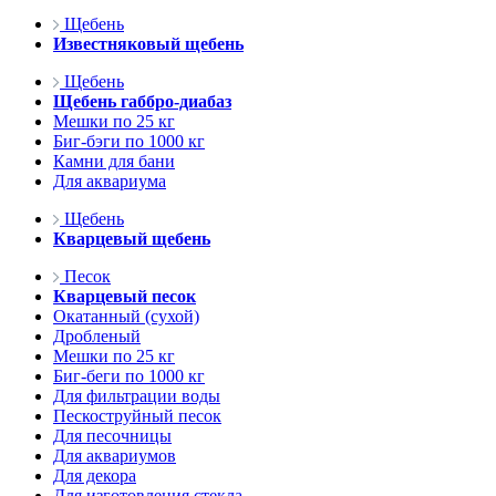
Щебень
Известняковый щебень
Щебень
Щебень габбро-диабаз
Мешки по 25 кг
Биг-бэги по 1000 кг
Камни для бани
Для аквариума
Щебень
Кварцевый щебень
Песок
Кварцевый песок
Окатанный (сухой)
Дробленый
Мешки по 25 кг
Биг-беги по 1000 кг
Для фильтрации воды
Пескоструйный песок
Для песочницы
Для аквариумов
Для декора
Для изготовления стекла