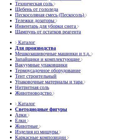
Техническая соль
Щебень от гололеда
Пескосоляная смесь (Пескосоль)
Тележки дозаторы
Инвентарь для уборки снега
Шампунь от остатков реагента
Каталог
Для производства
Мешкозашивочные машинки и т.д.
Запайщики и комплектующие
Вакуумные упаковщики
Термоусадочное оборудование
Тент строительный
Упаковочные материалы и тара
Нитритная соль
Животноводство
Каталог
Светодиодные фигуры
Арки
Елки
Животные
Изделия из мишуры
Каркасные композиции