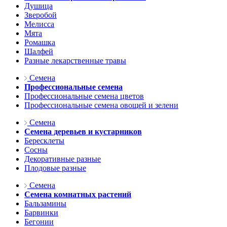
Душица
Зверобой
Мелисса
Мята
Ромашка
Шалфей
Разные лекарственные травы
Семена
Профессиональные семена
Профессиональные семена цветов
Профессиональные семена овощей и зелени
Семена
Семена деревьев и кустарников
Бересклеты
Сосны
Декоративные разные
Плодовые разные
Семена
Семена комнатных растений
Бальзамины
Барвинки
Бегонии