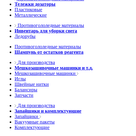
Тележки дозаторы
Пластиковые
Металлические
Противогололедные материалы
Инвентарь для уборки снега
Ледорубы
Противогололедные материалы
Шампунь от остатков реагента
Для производства
Мешкозашивочные машинки и т.д.
Мешкозашивочные машинки
Иглы
Швейные нитки
Балансиры
Запчасти
Для производства
Запайщики и комплектующие
Запайщики
Вакуумные пакеты
Комплектующие