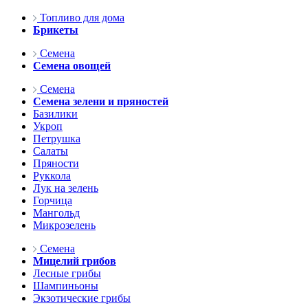
Топливо для дома
Брикеты
Семена
Семена овощей
Семена
Семена зелени и пряностей
Базилики
Укроп
Петрушка
Салаты
Пряности
Руккола
Лук на зелень
Горчица
Мангольд
Микрозелень
Семена
Мицелий грибов
Лесные грибы
Шампиньоны
Экзотические грибы