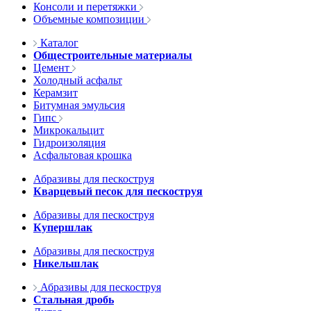
Консоли и перетяжки
Объемные композиции
Каталог
Общестроительные материалы
Цемент
Холодный асфальт
Керамзит
Битумная эмульсия
Гипс
Микрокальцит
Гидроизоляция
Асфальтовая крошка
Абразивы для пескоструя
Кварцевый песок для пескоструя
Абразивы для пескоструя
Купершлак
Абразивы для пескоструя
Никельшлак
Абразивы для пескоструя
Стальная дробь