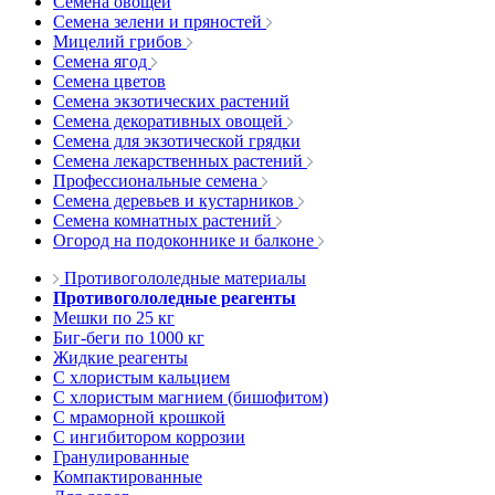
Семена овощей
Семена зелени и пряностей
Мицелий грибов
Семена ягод
Семена цветов
Семена экзотических растений
Семена декоративных овощей
Семена для экзотической грядки
Семена лекарственных растений
Профессиональные семена
Семена деревьев и кустарников
Семена комнатных растений
Огород на подоконнике и балконе
Противогололедные материалы
Противогололедные реагенты
Мешки по 25 кг
Биг-беги по 1000 кг
Жидкие реагенты
С хлористым кальцием
С хлористым магнием (бишофитом)
С мраморной крошкой
С ингибитором коррозии
Гранулированные
Компактированные