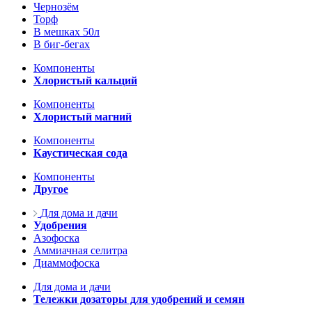
Чернозём
Торф
В мешках 50л
В биг-бегах
Компоненты
Хлористый кальций
Компоненты
Хлористый магний
Компоненты
Каустическая сода
Компоненты
Другое
Для дома и дачи
Удобрения
Азофоска
Аммиачная селитра
Диаммофоска
Для дома и дачи
Тележки дозаторы для удобрений и семян