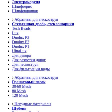
Электрокорунд
Шлифзерно
Шлифпорошок
Абразивы для пескоструя
Стеклянная дробь, стеклошарики
Tech Beads
Lux
Duolux P3
Duolux P2
Duolux P1
UltraLux
Для декора
Для разметки дорог
Для пескоструя
Для фильтрации воды
Абразивы для пескоструя
Гранатовый песок
30/60 Mesh
80 Mesh
120 Mesh
Нерудные материалы
Щебень