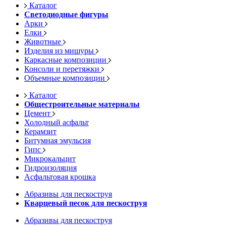
Каталог
Светодиодные фигуры
Арки
Елки
Животные
Изделия из мишуры
Каркасные композиции
Консоли и перетяжки
Объемные композиции
Каталог
Общестроительные материалы
Цемент
Холодный асфальт
Керамзит
Битумная эмульсия
Гипс
Микрокальцит
Гидроизоляция
Асфальтовая крошка
Абразивы для пескоструя
Кварцевый песок для пескоструя
Абразивы для пескоструя