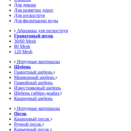
Для декора
Для разметки дорог
Для пескоструя
Для фильтрации воды
Абразивы для пескоструя
Гранатовый песок
30/60 Mesh
80 Mesh
120 Mesh
Нерудные материалы
Щебень
Гранитный щебень
Мраморный щебень
Гравийный щебень
Известняковый щебень
Щебень габбро-диабаз
Кварцевый щебень
Нерудные материалы
Песок
Кварцевый песок
Речной песок
Карьерный песок