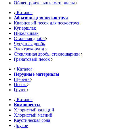
Общестроительные материалы
Каталог
Абразивы для пескоструя
Кварцевый песок для пескоструя
Купершлак
Никельшлак
Стальная дробь
Чугунная дробь
Электрокорунд
Стеклянная дробь, стеклошарики
Гранатовый песок
Каталог
Нерудные материалы
Щебень
Песок
Грунт
Каталог
Компоненты
Хлористый кальций
Хлористый магний
Каустическая сода
Другое