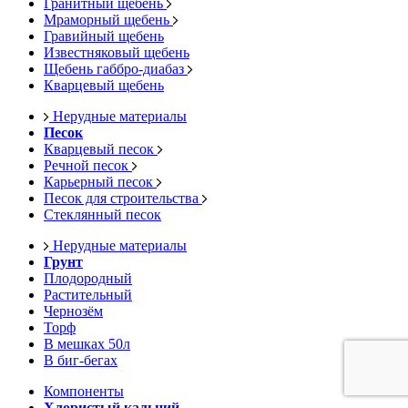
Гранитный щебень
Мраморный щебень
Гравийный щебень
Известняковый щебень
Щебень габбро-диабаз
Кварцевый щебень
Нерудные материалы
Песок
Кварцевый песок
Речной песок
Карьерный песок
Песок для строительства
Стеклянный песок
Нерудные материалы
Грунт
Плодородный
Растительный
Чернозём
Торф
В мешках 50л
В биг-бегах
Компоненты
Хлористый кальций