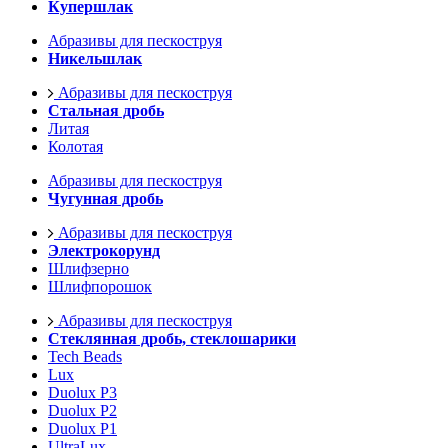
Купершлак
Абразивы для пескоструя
Никельшлак
Абразивы для пескоструя
Стальная дробь
Литая
Колотая
Абразивы для пескоструя
Чугунная дробь
Абразивы для пескоструя
Электрокорунд
Шлифзерно
Шлифпорошок
Абразивы для пескоструя
Стеклянная дробь, стеклошарики
Tech Beads
Lux
Duolux P3
Duolux P2
Duolux P1
UltraLux