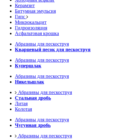
Керамзит
Битумная эмульсия
Гипс
Микрокальцит
Гидроизоляция
Асфальтовая крошка
Абразивы для пескоструя
Кварцевый песок для пескоструя
Абразивы для пескоструя
Купершлак
Абразивы для пескоструя
Никельшлак
Абразивы для пескоструя
Стальная дробь
Литая
Колотая
Абразивы для пескоструя
Чугунная дробь
Абразивы для пескоструя