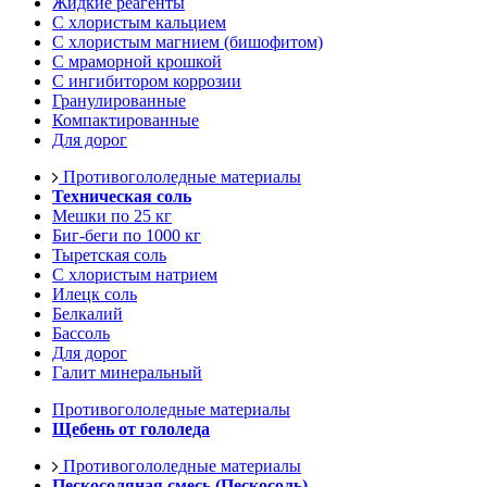
Жидкие реагенты
С хлористым кальцием
С хлористым магнием (бишофитом)
С мраморной крошкой
С ингибитором коррозии
Гранулированные
Компактированные
Для дорог
Противогололедные материалы
Техническая соль
Мешки по 25 кг
Биг-беги по 1000 кг
Тыретская соль
С хлористым натрием
Илецк соль
Белкалий
Бассоль
Для дорог
Галит минеральный
Противогололедные материалы
Щебень от гололеда
Противогололедные материалы
Пескосоляная смесь (Пескосоль)