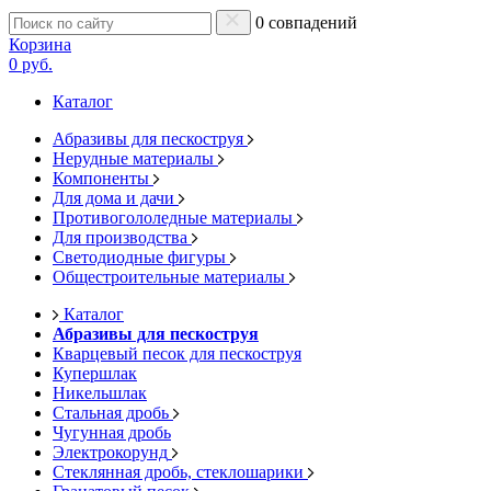
0 совпадений
Корзина
0 руб.
Каталог
Абразивы для пескоструя
Нерудные материалы
Компоненты
Для дома и дачи
Противогололедные материалы
Для производства
Светодиодные фигуры
Общестроительные материалы
Каталог
Абразивы для пескоструя
Кварцевый песок для пескоструя
Купершлак
Никельшлак
Стальная дробь
Чугунная дробь
Электрокорунд
Стеклянная дробь, стеклошарики