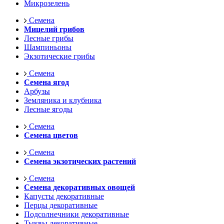
Микрозелень
Семена
Мицелий грибов
Лесные грибы
Шампиньоны
Экзотические грибы
Семена
Семена ягод
Арбузы
Земляника и клубника
Лесные ягоды
Семена
Семена цветов
Семена
Семена экзотических растений
Семена
Семена декоративных овощей
Капусты декоративные
Перцы декоративные
Подсолнечники декоративные
Тыквы декоративные