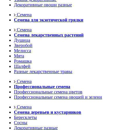
Декоративные овощи разные
Семена
Семена для экзотической грядки
Семена
Семена лекарственных растений
Душица
Зверобой
Мелисса
Мята
Ромашка
Шалфей
Разные лекарственные травы
Семена
Профессиональные семена
Профессиональные семена цветов
Профессиональные семена овощей и зелени
Семена
Семена деревьев и кустарников
Бересклеты
Сосны
Декоративные разные