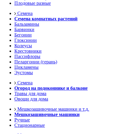
Плодовые разные
Семена
Семена комнатных растений
Бальзамины
Барвинки
Бегонии
Глоксинии
Колеусы
Крестовники
Пассифлоры
Пеларгонии (герань)
Цикламены
Эустомы
Семена
Огород на подоконнике и балконе
Травы для дома
Овощи для дома
Мешкозашивочные машинки и т.д.
Мешкозашивочные машинки
Ручные
Стационарные