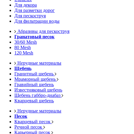
Для декора
Для разметки дорог
Для пескоструя
Для фильтрации воды
Абразивы для пескоструя
Гранатовый песок
30/60 Mesh
80 Mesh
120 Mesh
Нерудные материалы
Щебень
Гранитный щебень
Мраморный щебень
Гравийный щебень
Известняковый щебень
Щебень габбро-диабаз
Кварцевый щебень
Нерудные материалы
Песок
Кварцевый песок
Речной песок
Карьерный песок