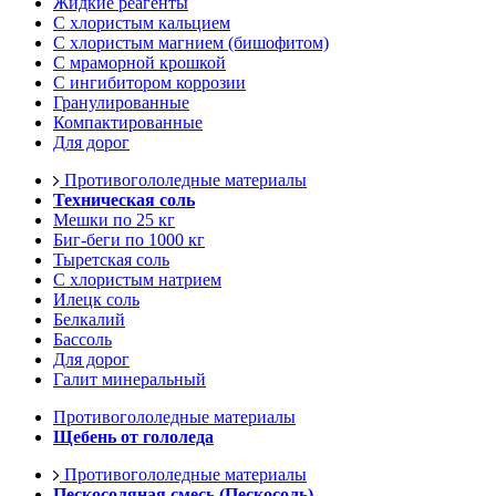
Жидкие реагенты
С хлористым кальцием
С хлористым магнием (бишофитом)
С мраморной крошкой
С ингибитором коррозии
Гранулированные
Компактированные
Для дорог
Противогололедные материалы
Техническая соль
Мешки по 25 кг
Биг-беги по 1000 кг
Тыретская соль
С хлористым натрием
Илецк соль
Белкалий
Бассоль
Для дорог
Галит минеральный
Противогололедные материалы
Щебень от гололеда
Противогололедные материалы
Пескосоляная смесь (Пескосоль)