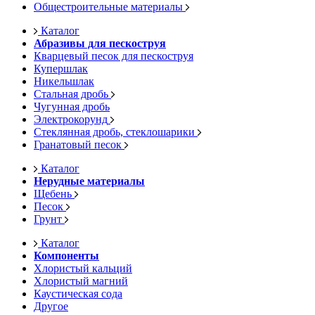
Общестроительные материалы
Каталог
Абразивы для пескоструя
Кварцевый песок для пескоструя
Купершлак
Никельшлак
Стальная дробь
Чугунная дробь
Электрокорунд
Стеклянная дробь, стеклошарики
Гранатовый песок
Каталог
Нерудные материалы
Щебень
Песок
Грунт
Каталог
Компоненты
Хлористый кальций
Хлористый магний
Каустическая сода
Другое