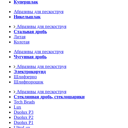
Купершлак
Абразивы для пескоструя
Никельшлак
Абразивы для пескоструя
Стальная дробь
Литая
Колотая
Абразивы для пескоструя
Чугунная дробь
Абразивы для пескоструя
Электрокорунд
Шлифзерно
Шлифпорошок
Абразивы для пескоструя
Стеклянная дробь, стеклошарики
Tech Beads
Lux
Duolux P3
Duolux P2
Duolux P1
UltraLux