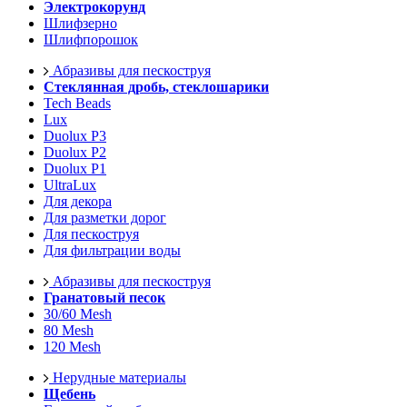
Электрокорунд
Шлифзерно
Шлифпорошок
Абразивы для пескоструя
Стеклянная дробь, стеклошарики
Tech Beads
Lux
Duolux P3
Duolux P2
Duolux P1
UltraLux
Для декора
Для разметки дорог
Для пескоструя
Для фильтрации воды
Абразивы для пескоструя
Гранатовый песок
30/60 Mesh
80 Mesh
120 Mesh
Нерудные материалы
Щебень