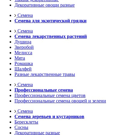
Декоративные овощи разные
Семена
Семена для экзотической грядки
Семена
Семена лекарственных растений
Душица
Зверобой
Мелисса
Мята
Ромашка
Шалфей
Разные лекарственные травы
Семена
Профессиональные семена
Профессиональные семена цветов
Профессиональные семена овощей и зелени
Семена
Семена деревьев и кустарников
Бересклеты
Сосны
Декоративные разные