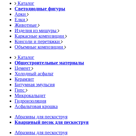
Каталог
Светодиодные фигуры
Арки
Елки
Животные
Изделия из мишуры
Каркасные композиции
Консоли и перетяжки
Объемные композиции
Каталог
Общестроительные материалы
Цемент
Холодный асфальт
Керамзит
Битумная эмульсия
Гипс
Микрокальцит
Гидроизоляция
Асфальтовая крошка
Абразивы для пескоструя
Кварцевый песок для пескоструя
Абразивы для пескоструя