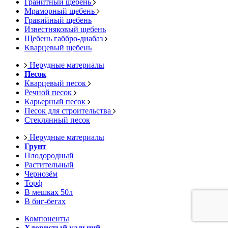
Гранитный щебень
Мраморный щебень
Гравийный щебень
Известняковый щебень
Щебень габбро-диабаз
Кварцевый щебень
Нерудные материалы
Песок
Кварцевый песок
Речной песок
Карьерный песок
Песок для строительства
Стеклянный песок
Нерудные материалы
Грунт
Плодородный
Растительный
Чернозём
Торф
В мешках 50л
В биг-бегах
Компоненты
Хлористый кальций