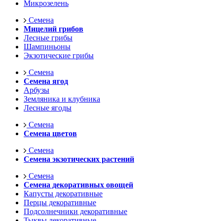
Микрозелень
Семена
Мицелий грибов
Лесные грибы
Шампиньоны
Экзотические грибы
Семена
Семена ягод
Арбузы
Земляника и клубника
Лесные ягоды
Семена
Семена цветов
Семена
Семена экзотических растений
Семена
Семена декоративных овощей
Капусты декоративные
Перцы декоративные
Подсолнечники декоративные
Тыквы декоративные