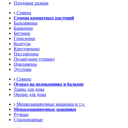
Плодовые разные
Семена
Семена комнатных растений
Бальзамины
Барвинки
Бегонии
Глоксинии
Колеусы
Крестовники
Пассифлоры
Пеларгонии (герань)
Цикламены
Эустомы
Семена
Огород на подоконнике и балконе
Травы для дома
Овощи для дома
Мешкозашивочные машинки и т.д.
Мешкозашивочные машинки
Ручные
Стационарные