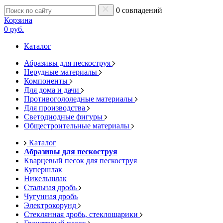
0 совпадений
Корзина
0 руб.
Каталог
Абразивы для пескоструя
Нерудные материалы
Компоненты
Для дома и дачи
Противогололедные материалы
Для производства
Светодиодные фигуры
Общестроительные материалы
Каталог
Абразивы для пескоструя
Кварцевый песок для пескоструя
Купершлак
Никельшлак
Стальная дробь
Чугунная дробь
Электрокорунд
Стеклянная дробь, стеклошарики