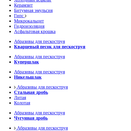
Керамзит
Битумная эмульсия
Гипс
Микрокальцит
Гидроизоляция
Асфальтовая крошка
Абразивы для пескоструя
Кварцевый песок для пескоструя
Абразивы для пескоструя
Купершлак
Абразивы для пескоструя
Никельшлак
Абразивы для пескоструя
Стальная дробь
Литая
Колотая
Абразивы для пескоструя
Чугунная дробь
Абразивы для пескоструя