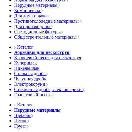
Нерудные материалы
Компоненты
Для дома и дачи
Противогололедные материалы
Для производства
Светодиодные фигуры
Общестроительные материалы
Каталог
Абразивы для пескоструя
Кварцевый песок для пескоструя
Купершлак
Никельшлак
Стальная дробь
Чугунная дробь
Электрокорунд
Стеклянная дробь, стеклошарики
Гранатовый песок
Каталог
Нерудные материалы
Щебень
Песок
Грунт