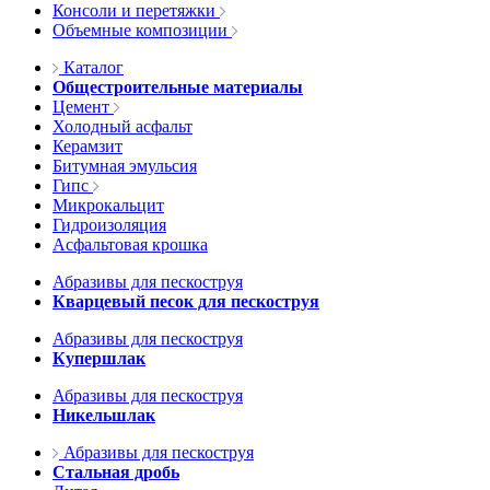
Консоли и перетяжки
Объемные композиции
Каталог
Общестроительные материалы
Цемент
Холодный асфальт
Керамзит
Битумная эмульсия
Гипс
Микрокальцит
Гидроизоляция
Асфальтовая крошка
Абразивы для пескоструя
Кварцевый песок для пескоструя
Абразивы для пескоструя
Купершлак
Абразивы для пескоструя
Никельшлак
Абразивы для пескоструя
Стальная дробь