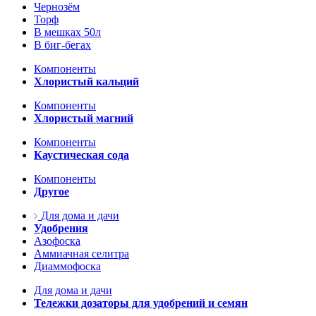
Чернозём
Торф
В мешках 50л
В биг-бегах
Компоненты
Хлористый кальций
Компоненты
Хлористый магний
Компоненты
Каустическая сода
Компоненты
Другое
Для дома и дачи
Удобрения
Азофоска
Аммиачная селитра
Диаммофоска
Для дома и дачи
Тележки дозаторы для удобрений и семян