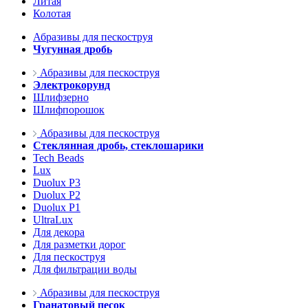
Литая
Колотая
Абразивы для пескоструя
Чугунная дробь
Абразивы для пескоструя
Электрокорунд
Шлифзерно
Шлифпорошок
Абразивы для пескоструя
Стеклянная дробь, стеклошарики
Tech Beads
Lux
Duolux P3
Duolux P2
Duolux P1
UltraLux
Для декора
Для разметки дорог
Для пескоструя
Для фильтрации воды
Абразивы для пескоструя
Гранатовый песок