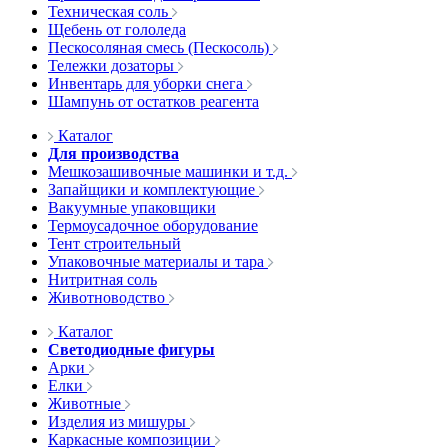
Техническая соль
Щебень от гололеда
Пескосоляная смесь (Пескосоль)
Тележки дозаторы
Инвентарь для уборки снега
Шампунь от остатков реагента
Каталог
Для производства
Мешкозашивочные машинки и т.д.
Запайщики и комплектующие
Вакуумные упаковщики
Термоусадочное оборудование
Тент строительный
Упаковочные материалы и тара
Нитритная соль
Животноводство
Каталог
Светодиодные фигуры
Арки
Елки
Животные
Изделия из мишуры
Каркасные композиции