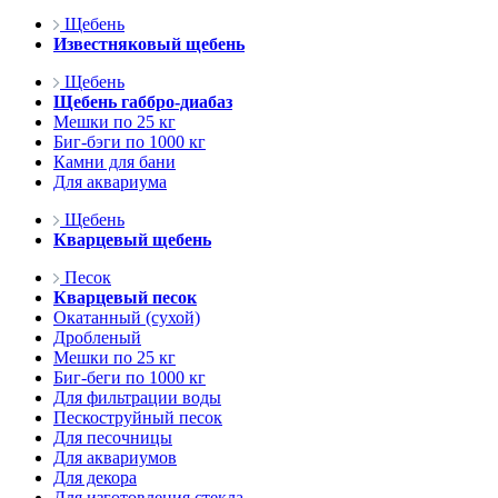
Щебень
Известняковый щебень
Щебень
Щебень габбро-диабаз
Мешки по 25 кг
Биг-бэги по 1000 кг
Камни для бани
Для аквариума
Щебень
Кварцевый щебень
Песок
Кварцевый песок
Окатанный (сухой)
Дробленый
Мешки по 25 кг
Биг-беги по 1000 кг
Для фильтрации воды
Пескоструйный песок
Для песочницы
Для аквариумов
Для декора
Для изготовления стекла