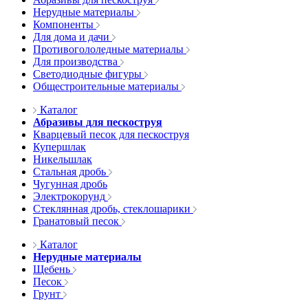
Нерудные материалы
Компоненты
Для дома и дачи
Противогололедные материалы
Для производства
Светодиодные фигуры
Общестроительные материалы
Каталог
Абразивы для пескоструя
Кварцевый песок для пескоструя
Купершлак
Никельшлак
Стальная дробь
Чугунная дробь
Электрокорунд
Стеклянная дробь, стеклошарики
Гранатовый песок
Каталог
Нерудные материалы
Щебень
Песок
Грунт