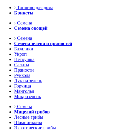
Топливо для дома
Брикеты
Семена
Семена овощей
Семена
Семена зелени и пряностей
Базилики
Укроп
Петрушка
Салаты
Пряности
Руккола
Лук на зелень
Горчица
Мангольд
Микрозелень
Семена
Мицелий грибов
Лесные грибы
Шампиньоны
Экзотические грибы