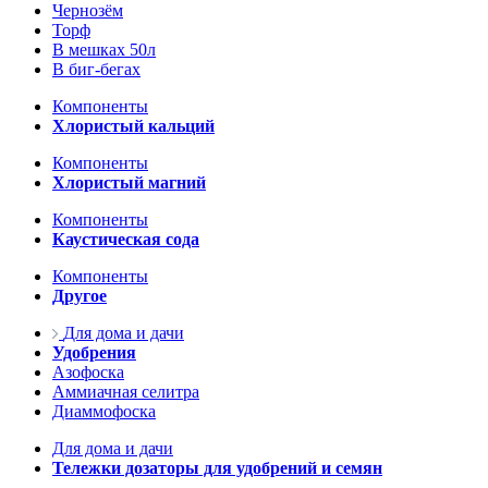
Чернозём
Торф
В мешках 50л
В биг-бегах
Компоненты
Хлористый кальций
Компоненты
Хлористый магний
Компоненты
Каустическая сода
Компоненты
Другое
Для дома и дачи
Удобрения
Азофоска
Аммиачная селитра
Диаммофоска
Для дома и дачи
Тележки дозаторы для удобрений и семян