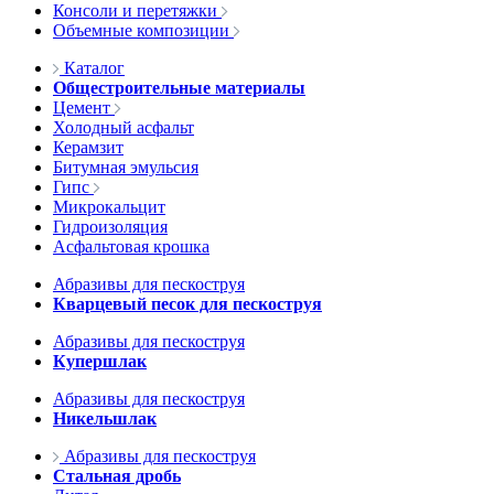
Консоли и перетяжки
Объемные композиции
Каталог
Общестроительные материалы
Цемент
Холодный асфальт
Керамзит
Битумная эмульсия
Гипс
Микрокальцит
Гидроизоляция
Асфальтовая крошка
Абразивы для пескоструя
Кварцевый песок для пескоструя
Абразивы для пескоструя
Купершлак
Абразивы для пескоструя
Никельшлак
Абразивы для пескоструя
Стальная дробь