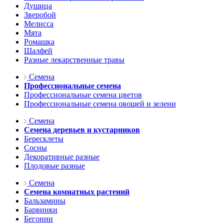
Душица
Зверобой
Мелисса
Мята
Ромашка
Шалфей
Разные лекарственные травы
Семена
Профессиональные семена
Профессиональные семена цветов
Профессиональные семена овощей и зелени
Семена
Семена деревьев и кустарников
Бересклеты
Сосны
Декоративные разные
Плодовые разные
Семена
Семена комнатных растений
Бальзамины
Барвинки
Бегонии