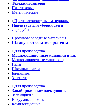
Тележки дозаторы
Пластиковые
Металлические
Противогололедные материалы
Инвентарь для уборки снега
Ледорубы
Противогололедные материалы
Шампунь от остатков реагента
Для производства
Мешкозашивочные машинки и т.д.
Мешкозашивочные машинки
Иглы
Швейные нитки
Балансиры
Запчасти
Для производства
Запайщики и комплектующие
Запайщики
Вакуумные пакеты
Комплектующие