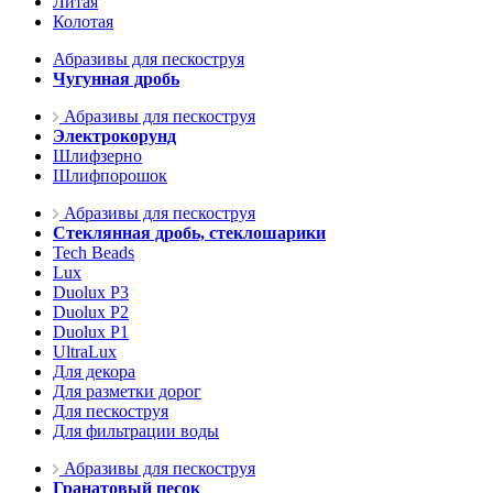
Литая
Колотая
Абразивы для пескоструя
Чугунная дробь
Абразивы для пескоструя
Электрокорунд
Шлифзерно
Шлифпорошок
Абразивы для пескоструя
Стеклянная дробь, стеклошарики
Tech Beads
Lux
Duolux P3
Duolux P2
Duolux P1
UltraLux
Для декора
Для разметки дорог
Для пескоструя
Для фильтрации воды
Абразивы для пескоструя
Гранатовый песок