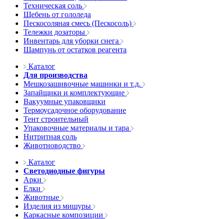
Техническая соль
Щебень от гололеда
Пескосоляная смесь (Пескосоль)
Тележки дозаторы
Инвентарь для уборки снега
Шампунь от остатков реагента
Каталог
Для производства
Мешкозашивочные машинки и т.д.
Запайщики и комплектующие
Вакуумные упаковщики
Термоусадочное оборудование
Тент строительный
Упаковочные материалы и тара
Нитритная соль
Животноводство
Каталог
Светодиодные фигуры
Арки
Елки
Животные
Изделия из мишуры
Каркасные композиции