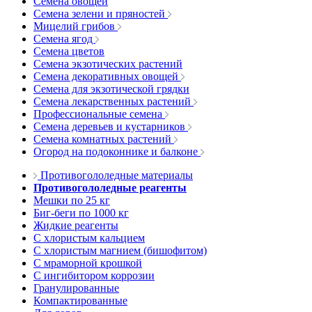
Семена овощей
Семена зелени и пряностей
Мицелий грибов
Семена ягод
Семена цветов
Семена экзотических растений
Семена декоративных овощей
Семена для экзотической грядки
Семена лекарственных растений
Профессиональные семена
Семена деревьев и кустарников
Семена комнатных растений
Огород на подоконнике и балконе
Противогололедные материалы
Противогололедные реагенты
Мешки по 25 кг
Биг-беги по 1000 кг
Жидкие реагенты
С хлористым кальцием
С хлористым магнием (бишофитом)
С мраморной крошкой
С ингибитором коррозии
Гранулированные
Компактированные